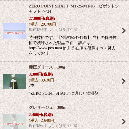
ZERO POINT SHAFT_MT-25/MT-03 ピボットシ
ャフト 〜'24
27,000
円
(税別)
(
税込
:
29,700
円
)
現在製作中もしくは受注生産
特許技術です。【特許第5474149】 当社の特許技
術で洗練された製品です。 詳細は、
http://www.peo.nara.jpまで 在庫を確保すべく努力
をしており…
極圧グリース 100g
3,300
円
(税別)
(
税込
:
3,630
円
)
7本
“ZERO POINT SHAFT”に適した潤滑剤
グレサージュ 300ml
2,400
円
(税別)
(
税込
:
2,640
円
)
現在製作中もしくは受注生産