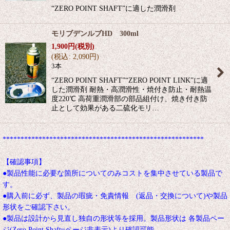
“ZERO POINT SHAFT”に適した潤滑剤
モリブデンルブHD 300ml
1,900
円
(税別)
(
税込
:
2,090
円
)
3本
“ZERO POINT SHAFT”“ZERO POINT LINK”に適
した潤滑剤 耐熱・高潤滑性・焼付き防止・耐熱温
度220℃ 高荷重潤滑部の部品組付け、焼き付き防
止として効果がある二硫化モリ…
********************************************************
【確認事項】
●製品性能に必要な箇所についてのみコストを集中させている製品で
す。
●購入前に必ず、製品の瑕疵・免責情報 (返品・交換について)や製品
形状をご確認下さい。
●製品は設計から見直し独自の形状等を採用。製品形状は 各製品ペー
ジ(Zero Point Shaftμページ非表示)より確認可能