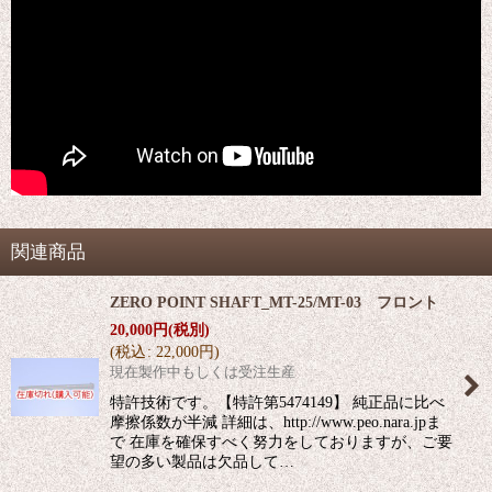
関連商品
ZERO POINT SHAFT_MT-25/MT-03 フロント
20,000
円
(税別)
(
税込
:
22,000
円
)
現在製作中もしくは受注生産
特許技術です。【特許第5474149】 純正品に比べ
摩擦係数が半減 詳細は、http://www.peo.nara.jpま
で 在庫を確保すべく努力をしておりますが、ご要
望の多い製品は欠品して…