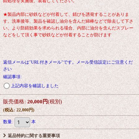
錆処理を実施後、装着してください。
★製品内部に砂鉄などが付着して、錆びを誘発することがありま
す。洗車後等、製品を確認し油分を含んだ綿棒などで除去して下さ
い。より防錆効果を求められる場合、内部に油分を含んだスプレー
などをして頂く事で砂鉄などが付着することが防げます
返信メールは"URL付きメール"です。メール受信設定にご注意くだ
さい
確認事項
:
上記内容を確認しました
販売価格
:
20,000
円
(税別)
(
税込
:
22,000
円
)
数量
:
本
返品特約に関する重要事項