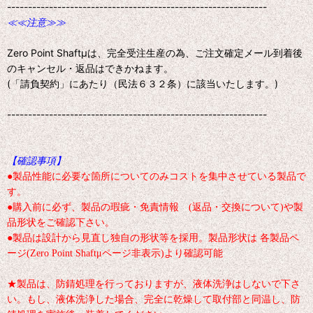
--------------------------------------------------------------
≪≪注意≫≫
Zero Point Shaftμは、完全受注生産の為、ご注文確定メール到着後
のキャンセル・返品はできかねます。
(「請負契約」にあたり（民法６３２条）に該当いたします。)
--------------------------------------------------------------
【確認事項】
●製品性能に必要な箇所についてのみコストを集中させている製品で
す。
●購入前に必ず、製品の瑕疵・免責情報 (返品・交換について)や製
品形状をご確認下さい。
●製品は設計から見直し独自の形状等を採用。製品形状は 各製品ペ
ージ(Zero Point Shaftμページ非表示)より確認可能
★製品は、防錆処理を行っておりますが、液体洗浄はしないで下さ
い。もし、液体洗浄した場合、完全に乾燥して取付部と同温し、防