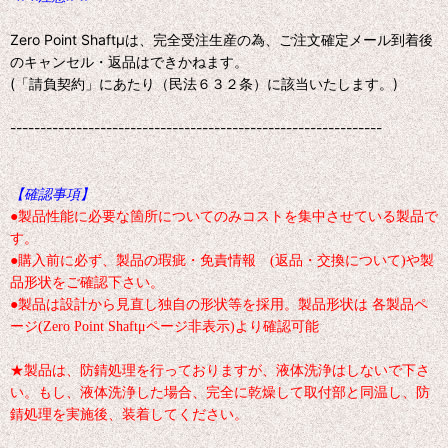
Zero Point Shaftμは、完全受注生産の為、ご注文確定メール到着後
のキャンセル・返品はできかねます。
(「請負契約」にあたり（民法６３２条）に該当いたします。)
--------------------------------------------------------------
【確認事項】
●製品性能に必要な箇所についてのみコストを集中させている製品で
す。
●購入前に必ず、製品の瑕疵・免責情報 (返品・交換について)や製
品形状をご確認下さい。
●製品は設計から見直し独自の形状等を採用。製品形状は 各製品ペ
ージ(Zero Point Shaftμページ非表示)より確認可能
★製品は、防錆処理を行っておりますが、液体洗浄はしないで下さ
い。もし、液体洗浄した場合、完全に乾燥して取付部と同温し、防
錆処理を実施後、装着してください。