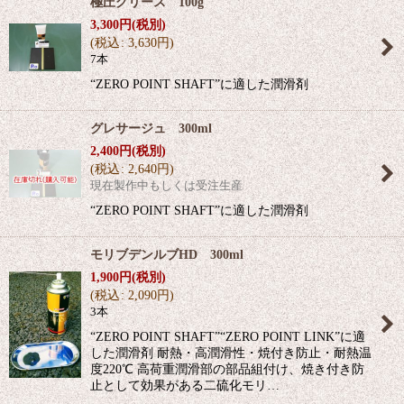
極圧グリース 100g
3,300
円
(税別)
(
税込
:
3,630
円
)
7本
“ZERO POINT SHAFT”に適した潤滑剤
グレサージュ 300ml
2,400
円
(税別)
(
税込
:
2,640
円
)
現在製作中もしくは受注生産
“ZERO POINT SHAFT”に適した潤滑剤
モリブデンルブHD 300ml
1,900
円
(税別)
(
税込
:
2,090
円
)
3本
“ZERO POINT SHAFT”“ZERO POINT LINK”に適
した潤滑剤 耐熱・高潤滑性・焼付き防止・耐熱温
度220℃ 高荷重潤滑部の部品組付け、焼き付き防
止として効果がある二硫化モリ…