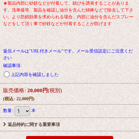
★製品内部に砂鉄などが付着して、錆びを誘発することがありま
す。洗車後等、製品を確認し油分を含んだ綿棒などで除去して下さ
い。より防錆効果を求められる場合、内部に油分を含んだスプレー
などをして頂く事で砂鉄などが付着することが防げます
返信メールは"URL付きメール"です。メール受信設定にご注意くだ
さい
確認事項
:
上記内容を確認しました
販売価格
:
20,000
円
(税別)
(
税込
:
22,000
円
)
数量
:
本
返品特約に関する重要事項