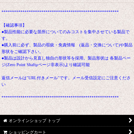
********************************************************
【確認事項】
●製品性能に必要な箇所についてのみコストを集中させている製品で
す。
●購入前に必ず、製品の瑕疵・免責情報 (返品・交換について)や製品
形状をご確認下さい。
●製品は設計から見直し独自の形状等を採用。製品形状は 各製品ペー
ジ(Zero Point Shaftμページ非表示)より確認可能
返信メールは"URL付きメール"です。メール受信設定にご注意くださ
い
********************************************************
オンラインショップ トップ
ショッピングカート