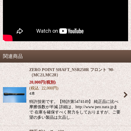
関連商品
ZERO POINT SHAFT_NSR250R フロント '90-
（MC21,MC28）
20,000
円
(税別)
(
税込
:
22,000
円
)
4本
特許技術です。【特許第5474149】 純正品に比べ
摩擦係数が半減 詳細は、http://www.peo.nara.jpま
で 在庫を確保すべく努力をしておりますが、ご要
望の多い製品は欠品し…