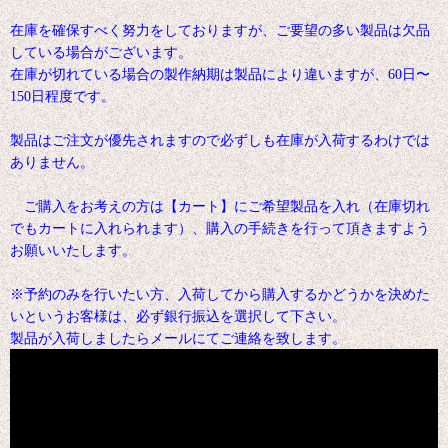
在庫を確保すべく努力をしておりますが、ご要望の多い製品は欠品
している場合がございます。
在庫が切れている場合の製作納期は製品により違いますが、60日〜
150日程度です。
製品はご注文が優先されますので必ずしも在庫が入荷するわけでは
ありません。
ご購入をお考えの方は【カート】にご希望製品を入れ（在庫切れ
でもカートに入れられます）、購入の手続きを行って頂きますよう
お願いいたします。
※予約のみを行いたい方、入荷してから購入するかどうかを決めた
いというお客様は、必ず銀行振込を選択して下さい。
製品が入荷しましたらメールにてご連絡を致します。