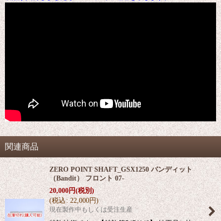
関連商品
ZERO POINT SHAFT_GSX1250 バンディット
（Bandit） フロント 07-
20,000
円
(税別)
(
税込
:
22,000
円
)
現在製作中もしくは受注生産