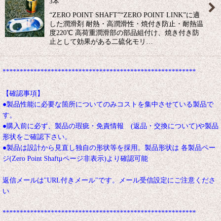
3本
“ZERO POINT SHAFT”“ZERO POINT LINK”に適
した潤滑剤 耐熱・高潤滑性・焼付き防止・耐熱温
度220℃ 高荷重潤滑部の部品組付け、焼き付き防
止として効果がある二硫化モリ…
********************************************************
【確認事項】
●製品性能に必要な箇所についてのみコストを集中させている製品で
す。
●購入前に必ず、製品の瑕疵・免責情報 (返品・交換について)や製品
形状をご確認下さい。
●製品は設計から見直し独自の形状等を採用。製品形状は 各製品ペー
ジ(Zero Point Shaftμページ非表示)より確認可能
返信メールは"URL付きメール"です。メール受信設定にご注意くださ
い
********************************************************