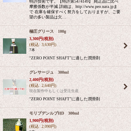
特許技術です。【特許第5474149】 純正品に比べ
摩擦係数が半減 詳細は、http://www.peo.nara.jpま
で 在庫を確保すべく努力をしておりますが、ご要
望の多い製品は欠…
極圧グリース 100g
3,300
円
(税別)
(
税込
:
3,630
円
)
7本
“ZERO POINT SHAFT”に適した潤滑剤
グレサージュ 300ml
2,400
円
(税別)
(
税込
:
2,640
円
)
現在製作中もしくは受注生産
“ZERO POINT SHAFT”に適した潤滑剤
モリブデンルブHD 300ml
1,900
円
(税別)
(
税込
:
2,090
円
)