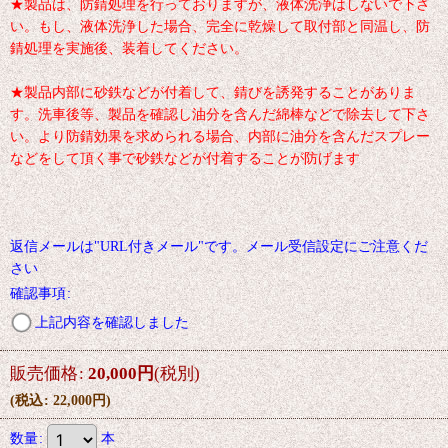
★製品は、防錆処理を行っておりますが、液体洗浄はしないで下さ
い。もし、液体洗浄した場合、完全に乾燥して取付部と同温し、防
錆処理を実施後、装着してください。
★製品内部に砂鉄などが付着して、錆びを誘発することがありま
す。洗車後等、製品を確認し油分を含んだ綿棒などで除去して下さ
い。より防錆効果を求められる場合、内部に油分を含んだスプレー
などをして頂く事で砂鉄などが付着することが防げます
返信メールは"URL付きメール"です。メール受信設定にご注意くだ
さい
確認事項
:
上記内容を確認しました
販売価格
:
20,000
円
(税別)
(
税込
:
22,000
円
)
数量
:
本