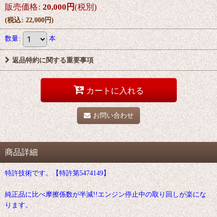
販売価格
:
20,000
円
(税別)
(
税込
:
22,000
円
)
数量
:
本
返品特約に関する重要事項
カートに入れる
お問い合わせ
商品詳細
特許技術です。【特許第5474149】
純正品に比べ摩擦係数が半減!!エンジン停止中の取り回しが楽にな
ります。