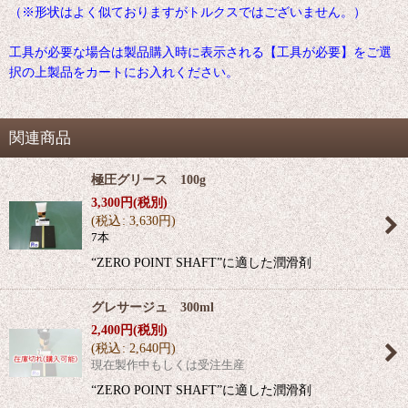
（※形状はよく似ておりますがトルクスではございません。）
工具が必要な場合は製品購入時に表示される【工具が必要】をご選
択の上製品をカートにお入れください。
関連商品
極圧グリース 100g
3,300
円
(税別)
(
税込
:
3,630
円
)
7本
“ZERO POINT SHAFT”に適した潤滑剤
グレサージュ 300ml
2,400
円
(税別)
(
税込
:
2,640
円
)
現在製作中もしくは受注生産
“ZERO POINT SHAFT”に適した潤滑剤