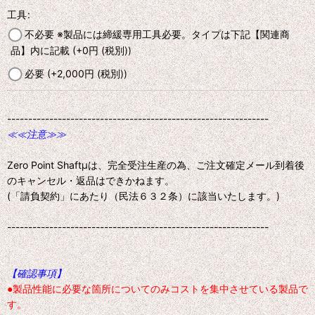
工具
:
不必要 ※製品には締緩専用工具必要。タイプは下記【関連商
品】内に記載
(+0
円
(税別)
)
必要
(+2,000
円
(税別)
)
--------------------------------------------------------------
≪≪注意≫≫
Zero Point Shaftμは、完全受注生産の為、ご注文確定メール到着後
のキャンセル・返品はできかねます。
(「請負契約」にあたり（民法６３２条）に該当いたします。)
--------------------------------------------------------------
【確認事項】
●製品性能に必要な箇所についてのみコストを集中させている製品で
す。