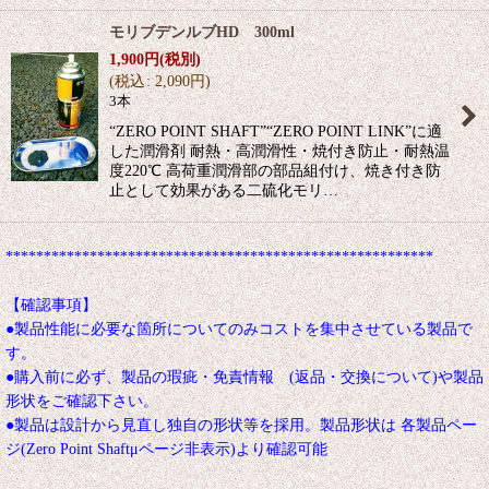
モリブデンルブHD 300ml
1,900
円
(税別)
(
税込
:
2,090
円
)
3本
“ZERO POINT SHAFT”“ZERO POINT LINK”に適
した潤滑剤 耐熱・高潤滑性・焼付き防止・耐熱温
度220℃ 高荷重潤滑部の部品組付け、焼き付き防
止として効果がある二硫化モリ…
********************************************************
【確認事項】
●製品性能に必要な箇所についてのみコストを集中させている製品で
す。
●購入前に必ず、製品の瑕疵・免責情報 (返品・交換について)や製品
形状をご確認下さい。
●製品は設計から見直し独自の形状等を採用。製品形状は 各製品ペー
ジ(Zero Point Shaftμページ非表示)より確認可能