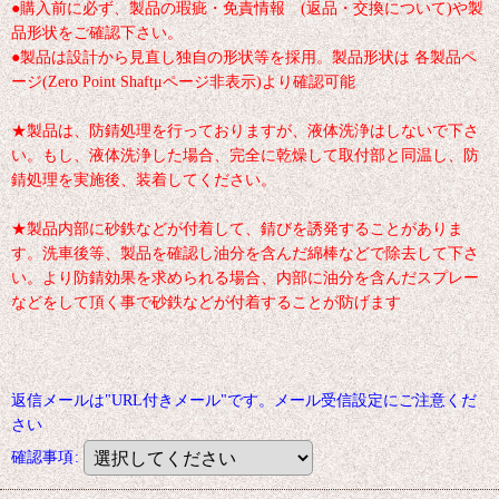
●購入前に必ず、製品の瑕疵・免責情報 (返品・交換について)や製
品形状をご確認下さい。
●製品は設計から見直し独自の形状等を採用。製品形状は 各製品ペ
ージ(Zero Point Shaftμページ非表示)より確認可能
★製品は、防錆処理を行っておりますが、液体洗浄はしないで下さ
い。もし、液体洗浄した場合、完全に乾燥して取付部と同温し、防
錆処理を実施後、装着してください。
★製品内部に砂鉄などが付着して、錆びを誘発することがありま
す。洗車後等、製品を確認し油分を含んだ綿棒などで除去して下さ
い。より防錆効果を求められる場合、内部に油分を含んだスプレー
などをして頂く事で砂鉄などが付着することが防げます
返信メールは"URL付きメール"です。メール受信設定にご注意くだ
さい
確認事項
: