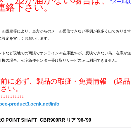
ールが届かない場合は、
"メール以
連絡下さい。
ル設定等により、当方からのメール受信できない事例が数多く出ております。info
に設定を宜しくお願いします。
ントなど現地での商談でオンライン≪在庫数≫が、反映できない為、在庫が無
引換の場合、≪宅急便センター受け取りサービス≫は利用できません。
入前に必ず、製品の瑕疵・免責情報 (返品
下さい。
↓↓↓↓↓↓↓↓↓↓↓
/peo-product3.ocnk.net/info
O POINT SHAFT_CBR900RR リア '96-'99