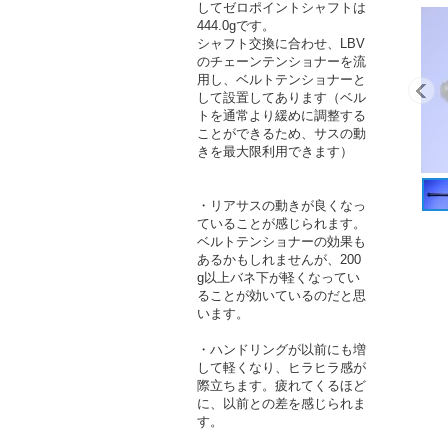
してゼロポイントシャフトは
444.0gです。
シャフト交換に合わせ、LBV
のチェーンテンショナーを流
用し、ベルトテンショナーと
して設置してあります（ベル
トを通常より緩めに調整する
ことができるため、サスの動
きを最大限利用できます）
・リアサスの動きが良くなっ
ていることが感じられます。
ベルトテンショナーの効果も
あるかもしれませんが、200
g以上バネ下が軽くなってい
ることが効いているのだと思
います。
・ハンドリングが以前にも増
して軽くなり、ヒラヒラ感が
際立ちます。疲れてくるほど
に、以前との差を感じられま
す。