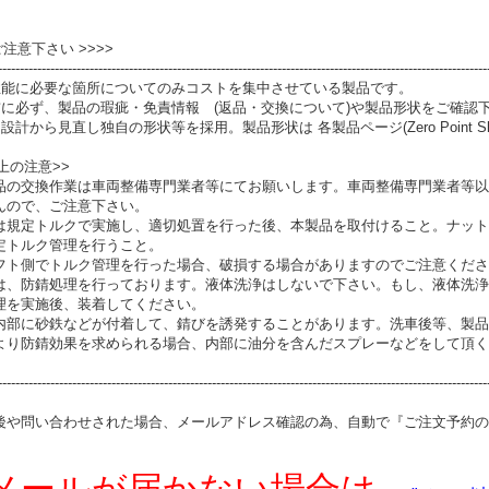
 ご注意下さい >>>>
----------------------------------------------------------------------------------------------------------------
性能に必要な箇所についてのみコストを集中させている製品です。
前に必ず、製品の瑕疵・免責情報 (返品・交換について)や製品形状をご確認
設計から見直し独自の形状等を採用。製品形状は 各製品ページ(Zero Point S
上の注意>>
品の交換作業は車両整備専門業者等にてお願いします。車両整備専門業者等以
んので、ご注意下さい。
は規定トルクで実施し、適切処置を行った後、本製品を取付けること。ナット
定トルク管理を行うこと。
フト側でトルク管理を行った場合、破損する場合がありますのでご注意くださ
は、防錆処理を行っております。液体洗浄はしないで下さい。もし、液体洗浄
理を実施後、装着してください。
内部に砂鉄などが付着して、錆びを誘発することがあります。洗車後等、製品
より防錆効果を求められる場合、内部に油分を含んだスプレーなどをして頂く
----------------------------------------------------------------------------------------------------------------
後や問い合わせされた場合、メールアドレス確認の為、自動で『ご注文予約の