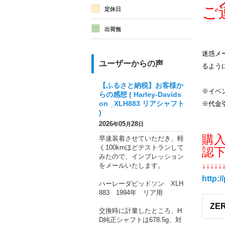
メ
ご
定休日
出荷無
迷惑メー
ユーザーからの声
るよう
【ふるさと納税】お客様か
※イベ
らの感想 ( Harley-Davids
on _XLH883 リアシャフト
※代金
)
2026
05
28
年
月
日
購
早速装着させていただき、軽
く100kmほどテストランして
認
みたので、インプレッション
をメールいたします。
↓↓↓↓↓
http:/
ハーレーダビッドソン XLH
883 1994年 リア用
ZER
交換時に計量したところ、H
D純正シャフトは678.5g、対