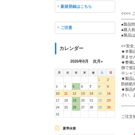
新規登録はこちら
<<<<
-----------
●製品
ご注意
●購入
●製品は
<<安全
カレンダー
★本製
来ませ
2026年8月
次月»
★整備
側で規
月
火
水
木
金
土
日
※シャ
★製品
1
2
防錆処
3
4
5
6
7
8
9
★製品
10
11
12
13
14
15
16
さい。
17
18
19
20
21
22
23
-----------
24
25
26
27
28
29
30
31
ご注文
夏季休業