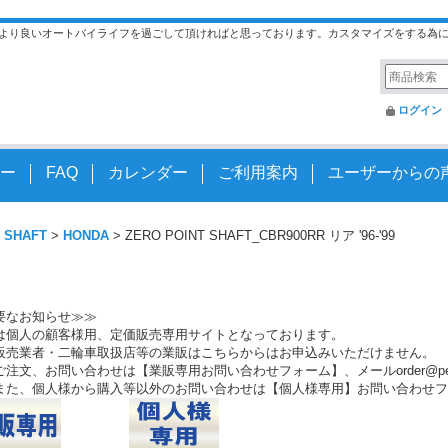
より良いオートバイライフを過ごして頂ければと思っております。カスタマイズをする為
ログイン
ー
FAQ
カレンダー
ご利用案内
ユーザーからの
 SHAFT
>
HONDA
>
ZERO POINT SHAFT_CBR900RR リア '96-'99
要なお知らせ≫≫
は個人の顧客様用、定価販売専用サイトとなっております。
販売業者・二輪車取扱店等の業販はこちらからはお申込みいただけません。
注文、お問い合わせは【業販専用お問い合わせフォーム】、メールorder@peo.
また、個人様から購入等以外のお問い合わせは【個人様専用】お問い合わせフ