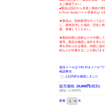
をご確認下さい。
●製品は設計から見直し独自の形状
ro Point Shaftμページ非表示)
★製品は、防錆処理を行っており
し、液体洗浄した場合、完全に乾
後、装着してください。
★製品内部に砂鉄などが付着して
後等、製品を確認し油分を含んだ
果を求められる場合、内部に油分
鉄などが付着することが防げます
返信メールは"URL付きメール"
確認事項
:
上記内容を確認しました
販売価格
:
20,000円
(税別)
(
税込
:
22,000円
)
数量
:
本