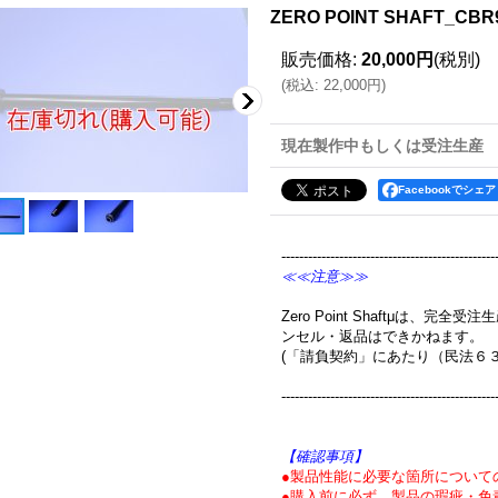
ZERO POINT SHAFT_CBR9
販売価格
:
20,000円
(税別)
(
税込
:
22,000円
)
現在製作中もしくは受注生産
Facebookでシェア
------------------------------------------------
≪≪注意≫≫
Zero Point Shaftμは、
ンセル・返品はできかねます。
(「請負契約」にあたり（民法６
------------------------------------------------
【確認事項】
●製品性能に必要な箇所について
●購入前に必ず、製品の瑕疵・免