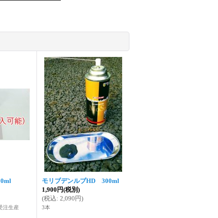
0ml
モリブデンルブHD 300ml
1,900円
(税別)
(
税込
:
2,090円
)
受注生産
3本