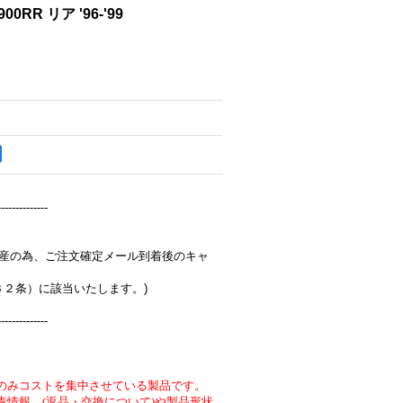
00RR リア '96-'99
--------------
完全受注生産の為、ご注文確定メール到着後のキャ
３２条）に該当いたします。)
--------------
のみコストを集中させている製品です。
責情報 (返品・交換について)や製品形状