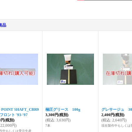
商品
 POINT SHAFT_CBR9
極圧グリース 100g
グレサージュ 30
 フロント '93-'97
3,300円
(税別)
2,400円
(税別)
00円
(税別)
(
税込
:
3,630円
)
(
税込
:
2,640円
)
22,000円
)
7本
現在製作中もしくは
作中もしくは受注生産