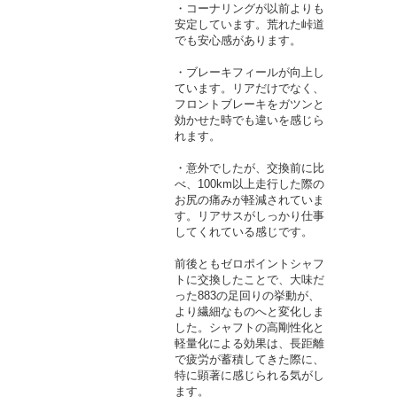
・コーナリングが以前よりも
安定しています。荒れた峠道
でも安心感があります。
・ブレーキフィールが向上し
ています。リアだけでなく、
フロントブレーキをガツンと
効かせた時でも違いを感じら
れます。
・意外でしたが、交換前に比
べ、100km以上走行した際の
お尻の痛みが軽減されていま
す。リアサスがしっかり仕事
してくれている感じです。
前後ともゼロポイントシャフ
トに交換したことで、大味だ
った883の足回りの挙動が、
より繊細なものへと変化しま
した。シャフトの高剛性化と
軽量化による効果は、長距離
で疲労が蓄積してきた際に、
特に顕著に感じられる気がし
ます。