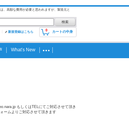
には、高額な費用が必要と思われますが、製造元と
0
カートの中身
新規登録はこちら
声
What's New
nara.jp もしくはTELにてご対応させて頂き
ォームよりご対応させて頂きます