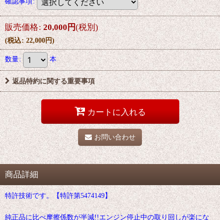
確認事項
:
販売価格
:
20,000
円
(税別)
(
税込
:
22,000
円
)
数量
:
本
返品特約に関する重要事項
カートに入れる
お問い合わせ
商品詳細
特許技術です。【特許第5474149】
純正品に比べ摩擦係数が半減!!エンジン停止中の取り回しが楽にな