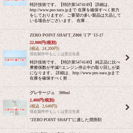
特許技術です。【特許第5474149】 詳細は、
http://www.peo.nara.jpまで 在庫を確保すべく努力
をしておりますが、ご要望の多い製品は欠品して
いる場合がございます。 在庫…
ZERO POINT SHAFT_Z800 リア '13-17
22,000
円
(税別)
(
税込
:
24,200
円
)
現在製作中もしくは受注生産
特許技術です。【特許第5474149】 純正品に比べ
摩擦係数が半減!!エンジン停止中の取り回しが楽
になります。 詳細は、http://www.peo.nara.jpまで
在庫を確保すべく努…
グレサージュ 300ml
2,400
円
(税別)
(
税込
:
2,640
円
)
現在製作中もしくは受注生産
“ZERO POINT SHAFT”に適した潤滑剤