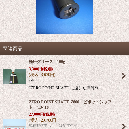
関連商品
極圧グリース 100g
3,300
円
(税別)
(
税込
:
3,630
円
)
7本
“ZERO POINT SHAFT”に適した潤滑剤
ZERO POINT SHAFT_Z800 ピボットシャフ
ト '13-'18
27,000
円
(税別)
(
税込
:
29,700
円
)
現在製作中もしくは受注生産