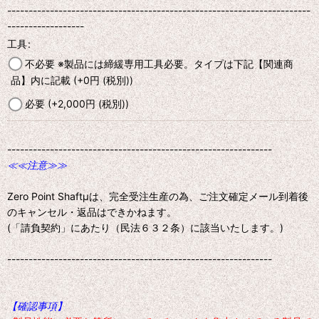
-----------------------------------------------------------------------
------------------
工具
:
不必要 ※製品には締緩専用工具必要。タイプは下記【関連商
品】内に記載
(+0
円
(税別)
)
必要
(+2,000
円
(税別)
)
--------------------------------------------------------------
≪≪注意≫≫
Zero Point Shaftμは、完全受注生産の為、ご注文確定メール到着後
のキャンセル・返品はできかねます。
(「請負契約」にあたり（民法６３２条）に該当いたします。)
--------------------------------------------------------------
【確認事項】