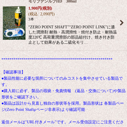
モリブデンルブHD 300ml
1,900
円
(税別)
(
税込
:
2,090
円
)
3本
“ZERO POINT SHAFT”“ZERO POINT LINK”に適
した潤滑剤 耐熱・高潤滑性・焼付き防止・耐熱温
度220℃ 高荷重潤滑部の部品組付け、焼き付き防
止として効果がある二硫化モリ…
********************************************************
【確認事項】
●製品性能に必要な箇所についてのみコストを集中させている製品で
す。
●購入前に必ず、製品の瑕疵・免責情報 (返品・交換について)や製品
形状をご確認下さい。
●製品は設計から見直し独自の形状等を採用。製品形状は 各製品ペー
ジ(Zero Point Shaftμページ非表示)より確認可能
返信メールは"URL付きメール"です。メール受信設定にご注意くださ