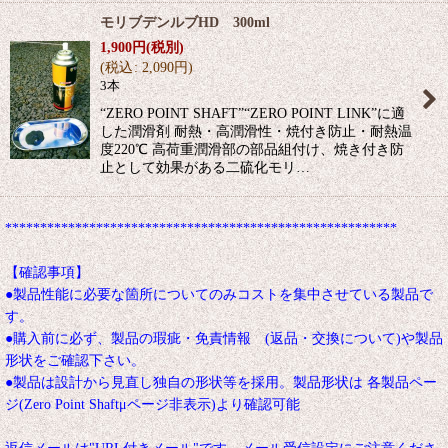
モリブデンルブHD 300ml
1,900
円
(税別)
(
税込
:
2,090
円
)
3本
“ZERO POINT SHAFT”“ZERO POINT LINK”に適
した潤滑剤 耐熱・高潤滑性・焼付き防止・耐熱温
度220℃ 高荷重潤滑部の部品組付け、焼き付き防
止として効果がある二硫化モリ…
********************************************************
【確認事項】
●製品性能に必要な箇所についてのみコストを集中させている製品で
す。
●購入前に必ず、製品の瑕疵・免責情報 (返品・交換について)や製品
形状をご確認下さい。
●製品は設計から見直し独自の形状等を採用。製品形状は 各製品ペー
ジ(Zero Point Shaftμページ非表示)より確認可能