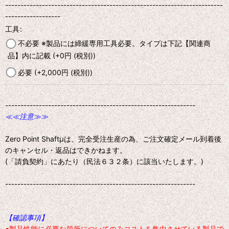
-----------------------------------------------------------------------
------------------
工具
:
不必要 ※製品には締緩専用工具必要。タイプは下記【関連商
品】内に記載
(+0
円
(税別)
)
必要
(+2,000
円
(税別)
)
--------------------------------------------------------------
≪≪注意≫≫
Zero Point Shaftμは、完全受注生産の為、ご注文確定メール到着後
のキャンセル・返品はできかねます。
(「請負契約」にあたり（民法６３２条）に該当いたします。)
--------------------------------------------------------------
【確認事項】
●製品性能に必要な箇所についてのみコストを集中させている製品で