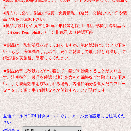
す。
●購入前に必ず、製品の瑕疵・免責情報 (返品・交換について)や製
品形状をご確認下さい。
●製品は設計から見直し独自の形状等を採用。製品形状は 各製品ペ
ージ(Zero Point Shaftμページ非表示)より確認可能
★製品は、防錆処理を行っておりますが、液体洗浄はしないで下さ
い。もし、液体洗浄した場合、完全に乾燥して取付部と同温し、防
錆処理を実施後、装着してください。
★製品内部に砂鉄などが付着して、錆びを誘発することがありま
す。洗車後等、製品を確認し油分を含んだ綿棒などで除去して下さ
い。より防錆効果を求められる場合、内部に油分を含んだスプレー
などをして頂く事で砂鉄などが付着することが防げます
返信メールは"URL付きメール"です。メール受信設定にご注意くだ
さい
確認事項
: