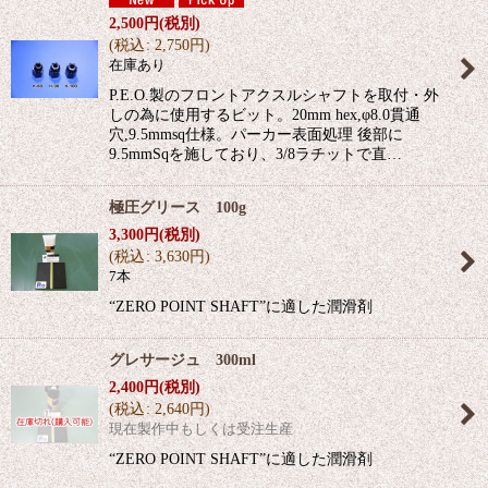
2,500
円
(税別)
(
税込
:
2,750
円
)
在庫あり
P.E.O.製のフロントアクスルシャフトを取付・外
しの為に使用するビット。20mm hex,φ8.0貫通
穴,9.5mmsq仕様。パーカー表面処理 後部に
9.5mmSqを施しており、3/8ラチットで直…
極圧グリース 100g
3,300
円
(税別)
(
税込
:
3,630
円
)
7本
“ZERO POINT SHAFT”に適した潤滑剤
グレサージュ 300ml
2,400
円
(税別)
(
税込
:
2,640
円
)
現在製作中もしくは受注生産
“ZERO POINT SHAFT”に適した潤滑剤