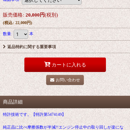
販売価格
:
20,000
円
(税別)
(
税込
:
22,000
円
)
数量
:
本
返品特約に関する重要事項
カートに入れる
お問い合わせ
商品詳細
特許技術です。【特許第5474149】
純正品に比べ摩擦係数が半減!!エンジン停止中の取り回しが楽にな