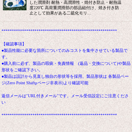
した潤滑剤 耐熱・高潤滑性・焼付き防止・耐熱温
度220℃ 高荷重潤滑部の部品組付け、焼き付き防
止として効果がある二硫化モリ…
********************************************************
【確認事項】
●製品性能に必要な箇所についてのみコストを集中させている製品で
す。
●購入前に必ず、製品の瑕疵・免責情報 (返品・交換について)や製品
形状をご確認下さい。
●製品は設計から見直し独自の形状等を採用。製品形状は 各製品ペー
ジ(Zero Point Shaftμページ非表示)より確認可能
返信メールは"URL付きメール"です。メール受信設定にご注意くださ
い
********************************************************