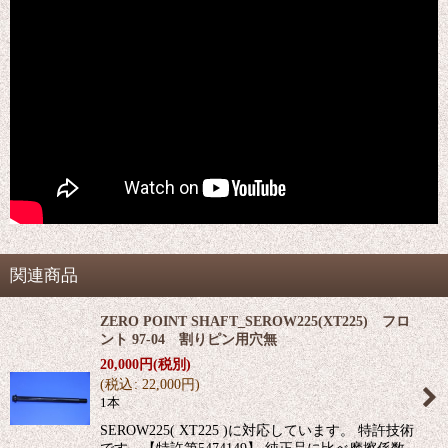
関連商品
ZERO POINT SHAFT_SEROW225(XT225) フロ
ント 97-04 割りピン用穴無
20,000
円
(税別)
(
税込
:
22,000
円
)
1本
SEROW225( XT225 )に対応しています。 特許技術
です。【特許第5474149】 純正品に比べ摩擦係数