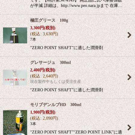
が半減 詳細は、http://www.peo.nara.jpまで 在庫…
極圧グリース 100g
3,300
円
(税別)
(
税込
:
3,630
円
)
7本
“ZERO POINT SHAFT”に適した潤滑剤
グレサージュ 300ml
2,400
円
(税別)
(
税込
:
2,640
円
)
現在製作中もしくは受注生産
“ZERO POINT SHAFT”に適した潤滑剤
モリブデンルブHD 300ml
1,900
円
(税別)
(
税込
:
2,090
円
)
3本
“ZERO POINT SHAFT”“ZERO POINT LINK”に適