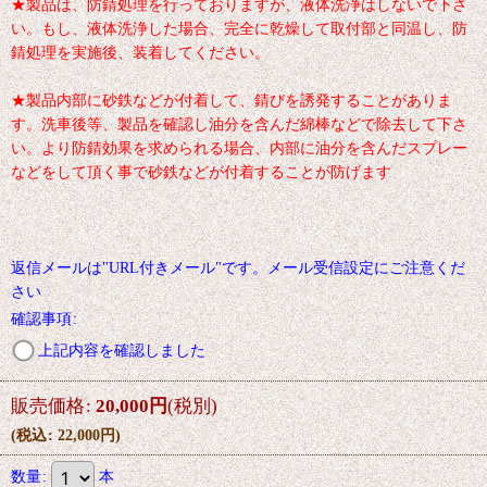
★製品は、防錆処理を行っておりますが、液体洗浄はしないで下さ
い。もし、液体洗浄した場合、完全に乾燥して取付部と同温し、防
錆処理を実施後、装着してください。
★製品内部に砂鉄などが付着して、錆びを誘発することがありま
す。洗車後等、製品を確認し油分を含んだ綿棒などで除去して下さ
い。より防錆効果を求められる場合、内部に油分を含んだスプレー
などをして頂く事で砂鉄などが付着することが防げます
返信メールは"URL付きメール"です。メール受信設定にご注意くだ
さい
確認事項
:
上記内容を確認しました
販売価格
:
20,000
円
(税別)
(
税込
:
22,000
円
)
数量
:
本