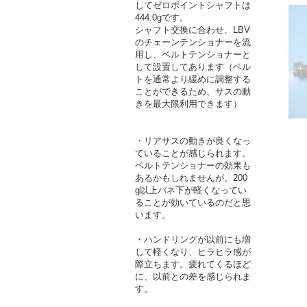
してゼロポイントシャフトは
444.0gです。
シャフト交換に合わせ、LBV
のチェーンテンショナーを流
用し、ベルトテンショナーと
して設置してあります（ベル
トを通常より緩めに調整する
ことができるため、サスの動
きを最大限利用できます）
・リアサスの動きが良くなっ
ていることが感じられます。
ベルトテンショナーの効果も
あるかもしれませんが、200
g以上バネ下が軽くなってい
ることが効いているのだと思
います。
・ハンドリングが以前にも増
して軽くなり、ヒラヒラ感が
際立ちます。疲れてくるほど
に、以前との差を感じられま
す。