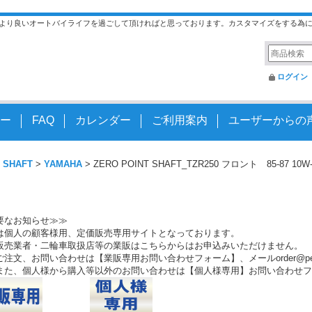
より良いオートバイライフを過ごして頂ければと思っております。カスタマイズをする為
ログイン
ー
FAQ
カレンダー
ご利用案内
ユーザーからの
 SHAFT
>
YAMAHA
>
ZERO POINT SHAFT_TZR250 フロント 85-87 10W
要なお知らせ≫≫
は個人の顧客様用、定価販売専用サイトとなっております。
販売業者・二輪車取扱店等の業販はこちらからはお申込みいただけません。
注文、お問い合わせは【業販専用お問い合わせフォーム】、メールorder@peo.
また、個人様から購入等以外のお問い合わせは【個人様専用】お問い合わせフ