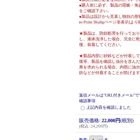
●購入前に必ず、製品の瑕疵・免
をご確認下さい。
●製品は設計から見直し独自の形状
ro Point Shaftμページ非表示)
★製品は、防錆処理を行っており
し、液体洗浄した場合、完全に乾
後、装着してください。
★製品内部に砂鉄などが付着して
後等、製品を確認し油分を含んだ
果を求められる場合、内部に油分
鉄などが付着することが防げます
返信メールは"URL付きメール"
確認事項
:
上記内容を確認しました
販売価格
:
22,000円
(税別)
(
税込
:
24,200円
)
数量
:
本