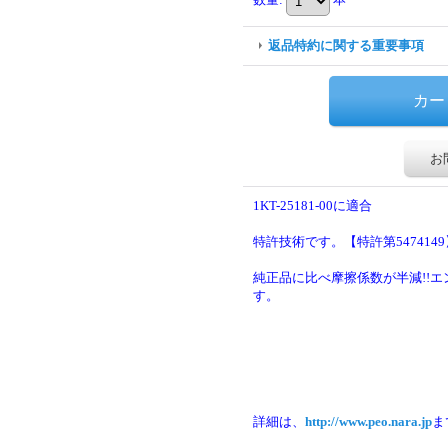
返品特約に関する重要事項
お
1KT-25181-00に適合
特許技術です。【特許第5474149
純正品に比べ摩擦係数が半減!!
す。
詳細は、
http://www.peo.nara.jp
ま