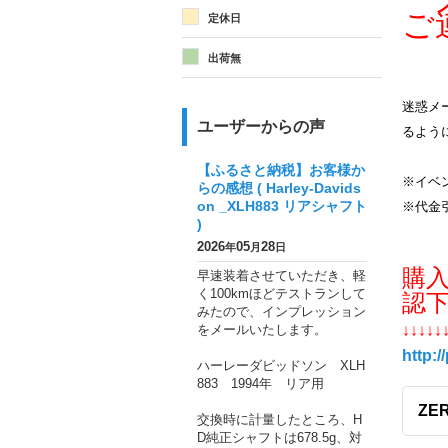
メ
ご
定休日
出荷無
迷惑メー
ユーザーからの声
るよう
【ふるさと納税】お客様か
※イベ
らの感想 ( Harley-Davids
on _XLH883 リアシャフト
※代金
)
2026
05
28
年
月
日
購
早速装着させていただき、軽
く100kmほどテストランして
認
みたので、インプレッション
をメールいたします。
↓↓↓↓↓
http:/
ハーレーダビッドソン XLH
883 1994年 リア用
ZE
交換時に計量したところ、H
D純正シャフトは678.5g、対