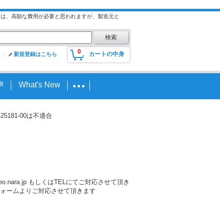
には、高額な費用が必要と思われますが、製造元と
0
カートの中身
新規登録はこちら
声
What's New
-25181-00は不適合
nara.jp もしくはTELにてご対応させて頂き
ォームよりご対応させて頂きます