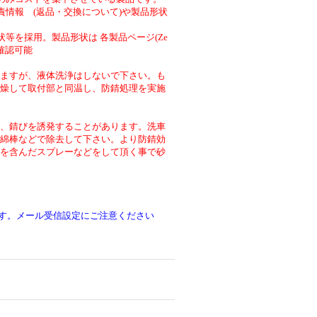
責情報 (返品・交換について)や製品形状
等を採用。製品形状は 各製品ページ(Ze
より確認可能
ますが、液体洗浄はしないで下さい。も
燥して取付部と同温し、防錆処理を実施
、錆びを誘発することがあります。洗車
綿棒などで除去して下さい。より防錆効
を含んだスプレーなどをして頂く事で砂
です。メール受信設定にご注意ください