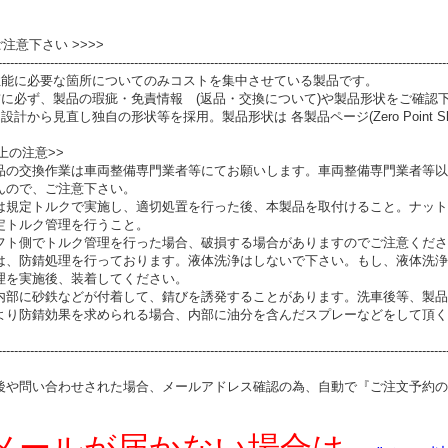
 ご注意下さい >>>>
----------------------------------------------------------------------------------------------------------------
性能に必要な箇所についてのみコストを集中させている製品です。
前に必ず、製品の瑕疵・免責情報 (返品・交換について)や製品形状をご確認
設計から見直し独自の形状等を採用。製品形状は 各製品ページ(Zero Point S
上の注意>>
品の交換作業は車両整備専門業者等にてお願いします。車両整備専門業者等以
んので、ご注意下さい。
は規定トルクで実施し、適切処置を行った後、本製品を取付けること。ナット
定トルク管理を行うこと。
フト側でトルク管理を行った場合、破損する場合がありますのでご注意くださ
は、防錆処理を行っております。液体洗浄はしないで下さい。もし、液体洗浄
理を実施後、装着してください。
内部に砂鉄などが付着して、錆びを誘発することがあります。洗車後等、製品
より防錆効果を求められる場合、内部に油分を含んだスプレーなどをして頂く
----------------------------------------------------------------------------------------------------------------
後や問い合わせされた場合、メールアドレス確認の為、自動で『ご注文予約の