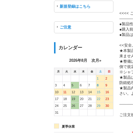
新規登録はこちら
<<<<
-----------
●製品
ご注意
●購入
●製品は
<<安全
カレンダー
★本製
来ませ
2026年8月
次月»
★整備
側で規
月
火
水
木
金
土
日
※シャ
★製品
1
2
防錆処
3
4
5
6
7
8
9
★製品
10
11
12
13
14
15
16
さい。
17
18
19
20
21
22
23
-----------
24
25
26
27
28
29
30
31
ご注文
夏季休業