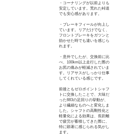
・コーナリングが以前よりも
安定しています。荒れた峠道
でも安心感があります。
・ブレーキフィールが向上し
ています。リアだけでなく、
フロントブレーキをガツンと
効かせた時でも違いを感じら
れます。
・意外でしたが、交換前に比
べ、100km以上走行した際の
お尻の痛みが軽減されていま
す。リアサスがしっかり仕事
してくれている感じです。
前後ともゼロポイントシャフ
トに交換したことで、大味だ
った883の足回りの挙動が、
より繊細なものへと変化しま
した。シャフトの高剛性化と
軽量化による効果は、長距離
で疲労が蓄積してきた際に、
特に顕著に感じられる気がし
ます。