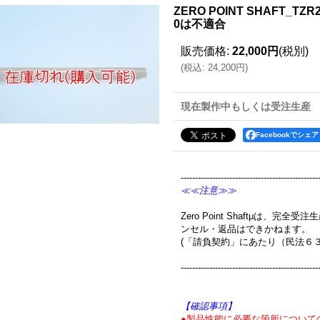
ZERO POINT SHAFT_TZR
0は不適合
販売価格
:
22,000円
(税別)
(
税込
:
24,200円
)
現在製作中もしくは受注生産
Facebookでシェア
------------------------------------------------
≪≪注意≫≫
Zero Point Shaftμは、
ンセル・返品はできかねます。
(「請負契約」にあたり（民法６
------------------------------------------------
【確認事項】
●製品性能に必要な箇所について