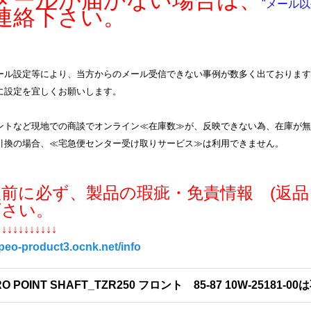
ールが届かない場合は、
"メール以
連絡下さい。
ル設定等により、当方からのメール受信できない事例が数多く出ております。info
に設定を宜しくお願いします。
ントなど現地での商談でオンライン≪在庫数≫が、反映できない為、在庫が無
引換の場合、≪宅急便センター受け取りサービス≫は利用できません。
入前に必ず、製品の瑕疵・免責情報 (返品
下さい。
↓↓↓↓↓↓↓↓↓↓↓
/peo-product3.ocnk.net/info
RO POINT SHAFT_TZR250 フロント 85-87 10W-25181-0