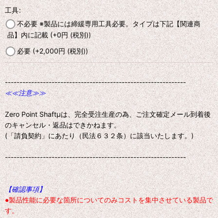
工具
:
不必要 ※製品には締緩専用工具必要。タイプは下記【関連商
品】内に記載
(+0
円
(税別)
)
必要
(+2,000
円
(税別)
)
--------------------------------------------------------------
≪≪注意≫≫
Zero Point Shaftμは、完全受注生産の為、ご注文確定メール到着後
のキャンセル・返品はできかねます。
(「請負契約」にあたり（民法６３２条）に該当いたします。)
--------------------------------------------------------------
【確認事項】
●製品性能に必要な箇所についてのみコストを集中させている製品で
す。