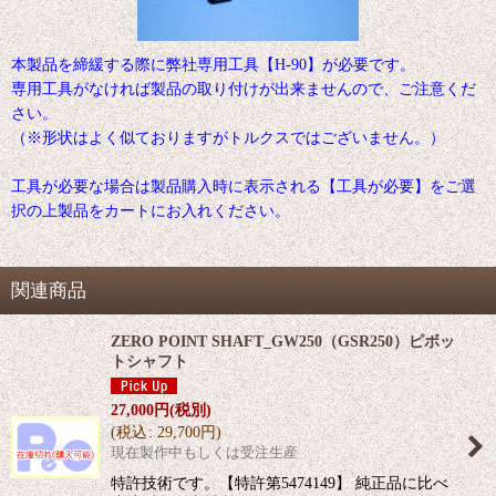
本製品を締緩する際に弊社専用工具【H-90】が必要です。
専用工具がなければ製品の取り付けが出来ませんので、ご注意くだ
さい。
（※形状はよく似ておりますがトルクスではございません。）
工具が必要な場合は製品購入時に表示される【工具が必要】をご選
択の上製品をカートにお入れください。
関連商品
ZERO POINT SHAFT_GW250（GSR250）ピボッ
トシャフト
27,000
円
(税別)
(
税込
:
29,700
円
)
現在製作中もしくは受注生産
特許技術です。【特許第5474149】 純正品に比べ