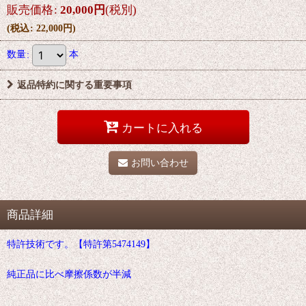
販売価格
:
20,000
円
(税別)
(
税込
:
22,000
円
)
数量
:
本
返品特約に関する重要事項
カートに入れる
お問い合わせ
商品詳細
特許技術です。【特許第5474149】
純正品に比べ摩擦係数が半減