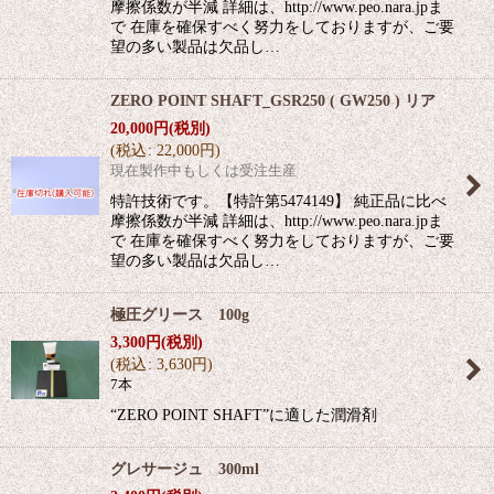
摩擦係数が半減 詳細は、http://www.peo.nara.jpま
で 在庫を確保すべく努力をしておりますが、ご要
望の多い製品は欠品し…
ZERO POINT SHAFT_GSR250 ( GW250 ) リア
20,000
円
(税別)
(
税込
:
22,000
円
)
現在製作中もしくは受注生産
特許技術です。【特許第5474149】 純正品に比べ
摩擦係数が半減 詳細は、http://www.peo.nara.jpま
で 在庫を確保すべく努力をしておりますが、ご要
望の多い製品は欠品し…
極圧グリース 100g
3,300
円
(税別)
(
税込
:
3,630
円
)
7本
“ZERO POINT SHAFT”に適した潤滑剤
グレサージュ 300ml