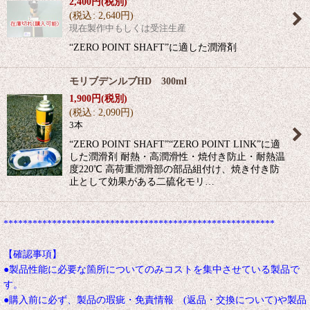
2,400
円
(税別)
(
税込
:
2,640
円
)
現在製作中もしくは受注生産
“ZERO POINT SHAFT”に適した潤滑剤
モリブデンルブHD 300ml
1,900
円
(税別)
(
税込
:
2,090
円
)
3本
“ZERO POINT SHAFT”“ZERO POINT LINK”に適
した潤滑剤 耐熱・高潤滑性・焼付き防止・耐熱温
度220℃ 高荷重潤滑部の部品組付け、焼き付き防
止として効果がある二硫化モリ…
********************************************************
【確認事項】
●製品性能に必要な箇所についてのみコストを集中させている製品で
す。
●購入前に必ず、製品の瑕疵・免責情報 (返品・交換について)や製品