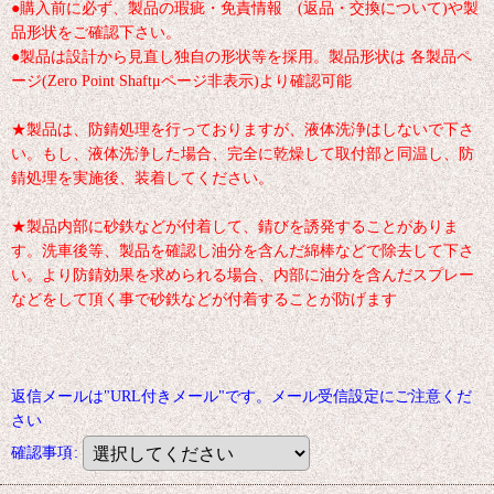
●購入前に必ず、製品の瑕疵・免責情報 (返品・交換について)や製
品形状をご確認下さい。
●製品は設計から見直し独自の形状等を採用。製品形状は 各製品ペ
ージ(Zero Point Shaftμページ非表示)より確認可能
★製品は、防錆処理を行っておりますが、液体洗浄はしないで下さ
い。もし、液体洗浄した場合、完全に乾燥して取付部と同温し、防
錆処理を実施後、装着してください。
★製品内部に砂鉄などが付着して、錆びを誘発することがありま
す。洗車後等、製品を確認し油分を含んだ綿棒などで除去して下さ
い。より防錆効果を求められる場合、内部に油分を含んだスプレー
などをして頂く事で砂鉄などが付着することが防げます
返信メールは"URL付きメール"です。メール受信設定にご注意くだ
さい
確認事項
: