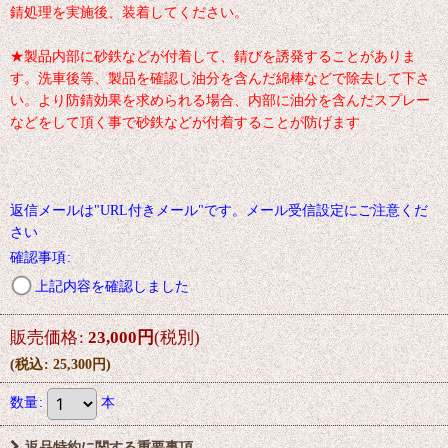
錆処理を実施後、装着してください。
★製品内部に砂鉄などが付着して、錆びを誘発することがありま
す。洗車後等、製品を確認し油分を含んだ綿棒などで除去して下さ
い。より防錆効果を求められる場合、内部に油分を含んだスプレー
などをして頂く事で砂鉄などが付着することが防げます
返信メールは"URL付きメール"です。メール受信設定にご注意くだ
さい
確認事項
:
上記内容を確認しました
販売価格
:
23,000
円
(税別)
(
税込
:
25,300
円
)
数量
:
本
返品特約に関する重要事項