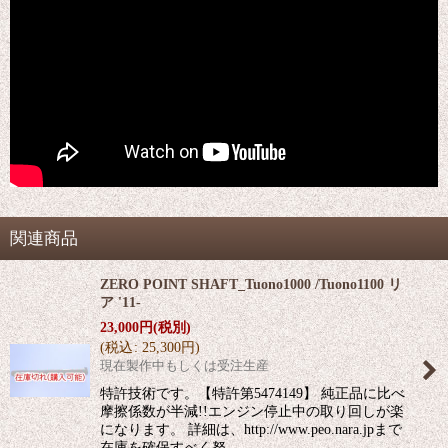
関連商品
ZERO POINT SHAFT_Tuono1000 /Tuono1100 リ
ア '11-
23,000
円
(税別)
(
税込
:
25,300
円
)
現在製作中もしくは受注生産
特許技術です。【特許第5474149】 純正品に比べ
摩擦係数が半減!!エンジン停止中の取り回しが楽
になります。 詳細は、http://www.peo.nara.jpまで
在庫を確保すべく努…