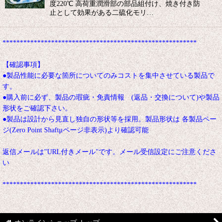
度220℃ 高荷重潤滑部の部品組付け、焼き付き防
止として効果がある二硫化モリ…
********************************************************
【確認事項】
●製品性能に必要な箇所についてのみコストを集中させている製品で
す。
●購入前に必ず、製品の瑕疵・免責情報 (返品・交換について)や製品
形状をご確認下さい。
●製品は設計から見直し独自の形状等を採用。製品形状は 各製品ペー
ジ(Zero Point Shaftμページ非表示)より確認可能
返信メールは"URL付きメール"です。メール受信設定にご注意くださ
い
********************************************************