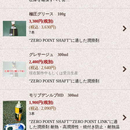
極圧グリース 100g
3,300
円
(税別)
(
税込
:
3,630
円
)
7本
“ZERO POINT SHAFT”に適した潤滑剤
グレサージュ 300ml
2,400
円
(税別)
(
税込
:
2,640
円
)
現在製作中もしくは受注生産
“ZERO POINT SHAFT”に適した潤滑剤
モリブデンルブHD 300ml
1,900
円
(税別)
(
税込
:
2,090
円
)
3本
“ZERO POINT SHAFT”“ZERO POINT LINK”に適
した潤滑剤 耐熱・高潤滑性・焼付き防止・耐熱温