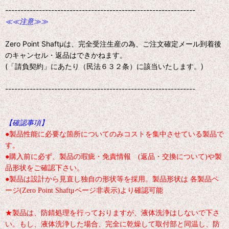
--------------------------------------------------------------
≪≪注意≫≫
Zero Point Shaftμは、完全受注生産の為、ご注文確定メール到着後
のキャンセル・返品はできかねます。
(「請負契約」にあたり（民法６３２条）に該当いたします。)
--------------------------------------------------------------
【確認事項】
●製品性能に必要な箇所についてのみコストを集中させている製品で
す。
●購入前に必ず、製品の瑕疵・免責情報 (返品・交換について)や製
品形状をご確認下さい。
●製品は設計から見直し独自の形状等を採用。製品形状は 各製品ペ
ージ(Zero Point Shaftμページ非表示)より確認可能
★製品は、防錆処理を行っておりますが、液体洗浄はしないで下さ
い。もし、液体洗浄した場合、完全に乾燥して取付部と同温し、防