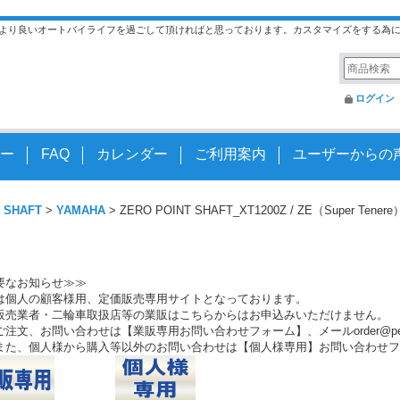
より良いオートバイライフを過ごして頂ければと思っております。カスタマイズをする為
ログイン
ー
FAQ
カレンダー
ご利用案内
ユーザーからの
 SHAFT
>
YAMAHA
>
ZERO POINT SHAFT_XT1200Z / ZE（Super Tene
要なお知らせ≫≫
は個人の顧客様用、定価販売専用サイトとなっております。
販売業者・二輪車取扱店等の業販はこちらからはお申込みいただけません。
注文、お問い合わせは【業販専用お問い合わせフォーム】、メールorder@peo.
また、個人様から購入等以外のお問い合わせは【個人様専用】お問い合わせフ