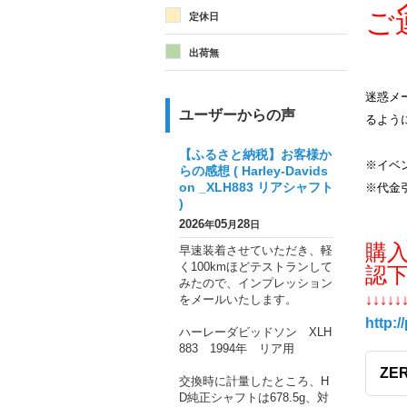
メ
ご
定休日
出荷無
迷惑メー
ユーザーからの声
るよう
【ふるさと納税】お客様か
※イベ
らの感想 ( Harley-Davids
on _XLH883 リアシャフト
※代金
)
2026
05
28
年
月
日
購
早速装着させていただき、軽
く100kmほどテストランして
認
みたので、インプレッション
をメールいたします。
↓↓↓↓↓
http:/
ハーレーダビッドソン XLH
883 1994年 リア用
ZER
交換時に計量したところ、H
D純正シャフトは678.5g、対