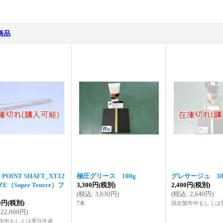
商品
 POINT SHAFT_XT12
極圧グリース 100g
グレサージュ 30
 ZE（Super Tenere）フ
3,300円
(税別)
2,400円
(税別)
ト
(
税込
:
3,630円
)
(
税込
:
2,640円
)
00円
(税別)
7本
現在製作中もしくは
22,000円
)
作中もしくは受注生産