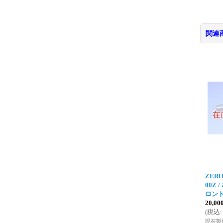
関連
ZERO
00Z /
ロン
20,0
(
税込
:
現在製