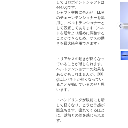
してゼロポイントシャフトは
444.0gです。
シャフト交換に合わせ、LBV
のチェーンテンショナーを流
用し、ベルトテンショナーと
して設置してあります（ベル
トを通常より緩めに調整する
ことができるため、サスの動
きを最大限利用できます）
・リアサスの動きが良くなっ
ていることが感じられます。
ベルトテンショナーの効果も
あるかもしれませんが、200
g以上バネ下が軽くなってい
ることが効いているのだと思
います。
・ハンドリングが以前にも増
して軽くなり、ヒラヒラ感が
際立ちます。疲れてくるほど
に、以前との差を感じられま
す。