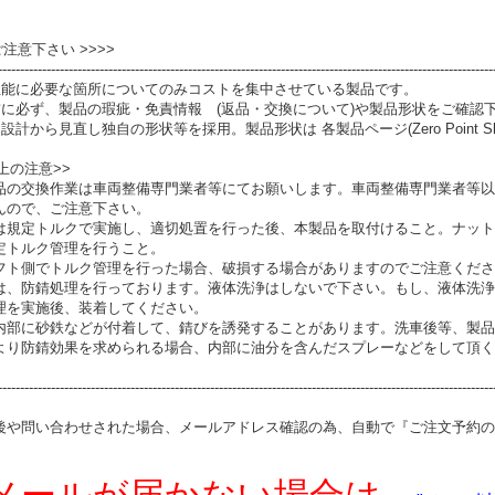
 ご注意下さい >>>>
----------------------------------------------------------------------------------------------------------------
性能に必要な箇所についてのみコストを集中させている製品です。
前に必ず、製品の瑕疵・免責情報 (返品・交換について)や製品形状をご確認
設計から見直し独自の形状等を採用。製品形状は 各製品ページ(Zero Point S
上の注意>>
品の交換作業は車両整備専門業者等にてお願いします。車両整備専門業者等以
んので、ご注意下さい。
は規定トルクで実施し、適切処置を行った後、本製品を取付けること。ナット
定トルク管理を行うこと。
フト側でトルク管理を行った場合、破損する場合がありますのでご注意くださ
は、防錆処理を行っております。液体洗浄はしないで下さい。もし、液体洗浄
理を実施後、装着してください。
内部に砂鉄などが付着して、錆びを誘発することがあります。洗車後等、製品
より防錆効果を求められる場合、内部に油分を含んだスプレーなどをして頂く
----------------------------------------------------------------------------------------------------------------
後や問い合わせされた場合、メールアドレス確認の為、自動で『ご注文予約の