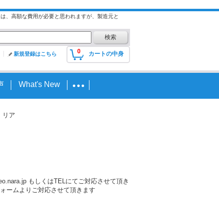
には、高額な費用が必要と思われますが、製造元と
0
カートの中身
新規登録はこちら
声
What's New
re）リア
nara.jp もしくはTELにてご対応させて頂き
ォームよりご対応させて頂きます