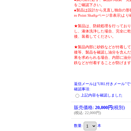
をご確認下さい。
●製品は設計から見直し独自の形状
ro Point Shaftμページ非表示)
★製品は、防錆処理を行っており
し、液体洗浄した場合、完全に乾
後、装着してください。
★製品内部に砂鉄などが付着して
後等、製品を確認し油分を含んだ
果を求められる場合、内部に油分
鉄などが付着することが防げます
返信メールは"URL付きメール"
確認事項
:
上記内容を確認しました
販売価格
:
20,000円
(税別)
(
税込
:
22,000円
)
数量
:
本