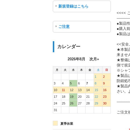
新規登録はこちら
<<<<
-----------
●製品
ご注意
●購入
●製品は
<<安全
カレンダー
★本製
来ませ
2026年8月
次月»
★整備
側で規
月
火
水
木
金
土
日
※シャ
★製品
1
2
防錆処
3
4
5
6
7
8
9
★製品
10
11
12
13
14
15
16
さい。
17
18
19
20
21
22
23
-----------
24
25
26
27
28
29
30
31
ご注文
夏季休業