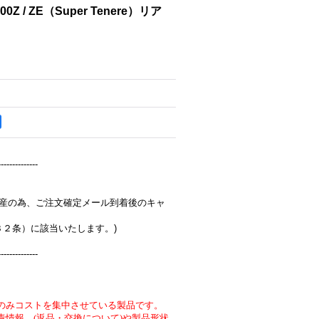
00Z / ZE（Super Tenere）リア
--------------
完全受注生産の為、ご注文確定メール到着後のキャ
３２条）に該当いたします。)
--------------
のみコストを集中させている製品です。
責情報 (返品・交換について)や製品形状