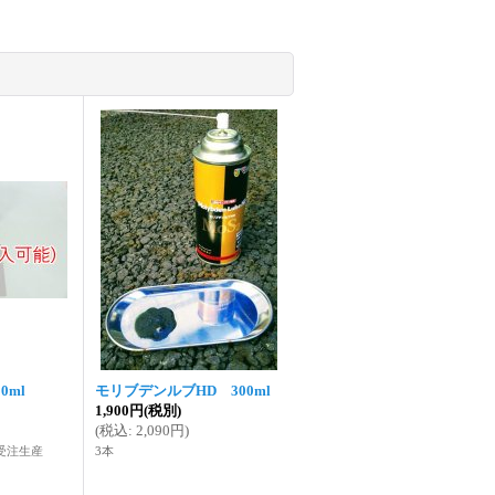
0ml
モリブデンルブHD 300ml
1,900円
(税別)
(
税込
:
2,090円
)
受注生産
3本