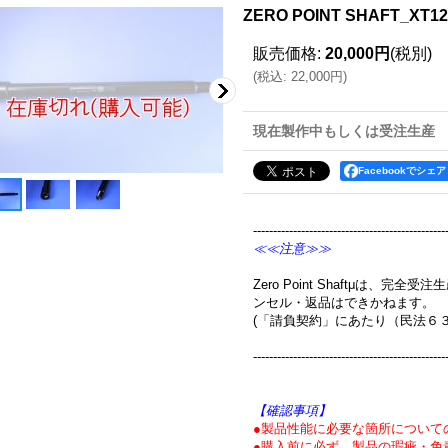
ZERO POINT SHAFT_XT12
販売価格
:
20,000円
(税別)
(
税込
:
22,000円
)
現在製作中もしくは受注生産
Facebookでシェア
------------------------------------------------
≪≪注意≫≫
Zero Point Shaftμは、
ンセル・返品はできかねます。
(「請負契約」にあたり（民法６
------------------------------------------------
【確認事項】
●製品性能に必要な箇所について
●購入前に必ず、製品の瑕疵・免