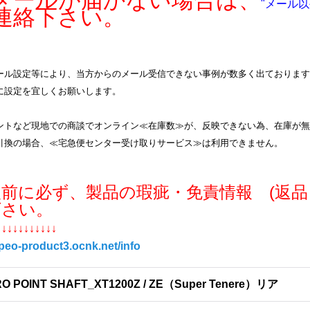
ールが届かない場合は、
"メール以
連絡下さい。
ル設定等により、当方からのメール受信できない事例が数多く出ております。info
に設定を宜しくお願いします。
ントなど現地での商談でオンライン≪在庫数≫が、反映できない為、在庫が無
引換の場合、≪宅急便センター受け取りサービス≫は利用できません。
入前に必ず、製品の瑕疵・免責情報 (返品
下さい。
↓↓↓↓↓↓↓↓↓↓↓
/peo-product3.ocnk.net/info
O POINT SHAFT_XT1200Z / ZE（Super Tenere）リア