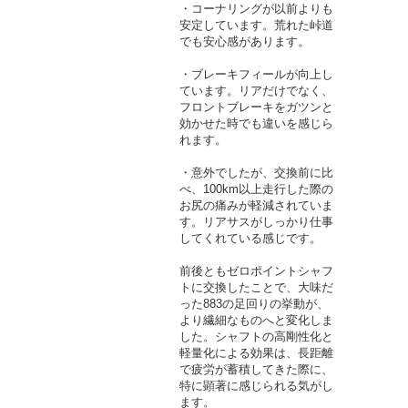
・コーナリングが以前よりも
安定しています。荒れた峠道
でも安心感があります。
・ブレーキフィールが向上し
ています。リアだけでなく、
フロントブレーキをガツンと
効かせた時でも違いを感じら
れます。
・意外でしたが、交換前に比
べ、100km以上走行した際の
お尻の痛みが軽減されていま
す。リアサスがしっかり仕事
してくれている感じです。
前後ともゼロポイントシャフ
トに交換したことで、大味だ
った883の足回りの挙動が、
より繊細なものへと変化しま
した。シャフトの高剛性化と
軽量化による効果は、長距離
で疲労が蓄積してきた際に、
特に顕著に感じられる気がし
ます。