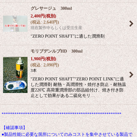
グレサージュ 300ml
2,400
円
(税別)
(
税込
:
2,640
円
)
現在製作中もしくは受注生産
“ZERO POINT SHAFT”に適した潤滑剤
モリブデンルブHD 300ml
1,900
円
(税別)
(
税込
:
2,090
円
)
3本
“ZERO POINT SHAFT”“ZERO POINT LINK”に適
した潤滑剤 耐熱・高潤滑性・焼付き防止・耐熱温
度220℃ 高荷重潤滑部の部品組付け、焼き付き防
止として効果がある二硫化モリ…
********************************************************
【確認事項】
●製品性能に必要な箇所についてのみコストを集中させている製品で