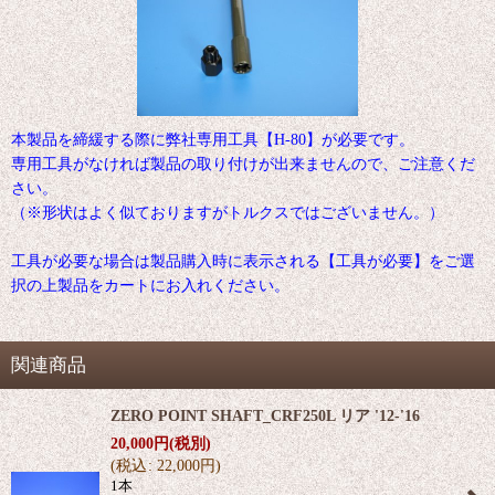
本製品を締緩する際に弊社専用工具【H-80】が必要です。
専用工具がなければ製品の取り付けが出来ませんので、ご注意くだ
さい。
（※形状はよく似ておりますがトルクスではございません。）
工具が必要な場合は製品購入時に表示される【工具が必要】をご選
択の上製品をカートにお入れください。
関連商品
ZERO POINT SHAFT_CRF250L リア '12-'16
20,000
円
(税別)
(
税込
:
22,000
円
)
1本