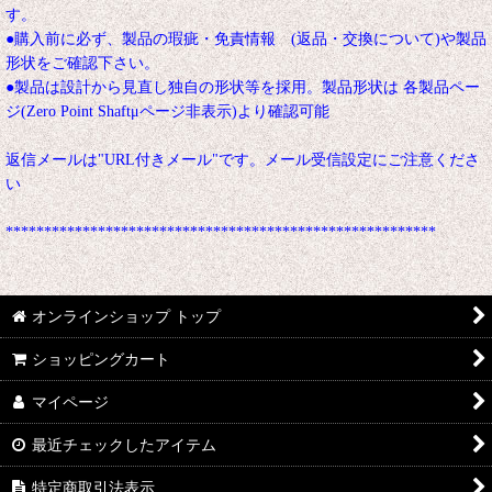
す。
●購入前に必ず、製品の瑕疵・免責情報 (返品・交換について)や製品
形状をご確認下さい。
●製品は設計から見直し独自の形状等を採用。製品形状は 各製品ペー
ジ(Zero Point Shaftμページ非表示)より確認可能
返信メールは"URL付きメール"です。メール受信設定にご注意くださ
い
********************************************************
オンラインショップ トップ
ショッピングカート
マイページ
最近チェックしたアイテム
特定商取引法表示