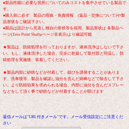
●製品性能に必要な箇所についてのみコストを集中させている製品で
す。
●購入前に必ず、製品の瑕疵・免責情報 (返品・交換について)や製
品形状をご確認下さい。
●製品は設計から見直し独自の形状等を採用。製品形状は 各製品ペ
ージ(Zero Point Shaftμページ非表示)より確認可能
★製品は、防錆処理を行っておりますが、液体洗浄はしないで下さ
い。もし、液体洗浄した場合、完全に乾燥して取付部と同温し、防
錆処理を実施後、装着してください。
★製品内部に砂鉄などが付着して、錆びを誘発することがありま
す。洗車後等、製品を確認し油分を含んだ綿棒などで除去して下さ
い。より防錆効果を求められる場合、内部に油分を含んだスプレー
などをして頂く事で砂鉄などが付着することが防げます
返信メールは"URL付きメール"です。メール受信設定にご注意くだ
さい