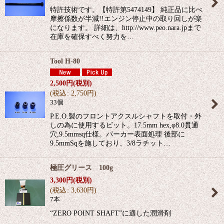
特許技術です。【特許第5474149】 純正品に比べ
摩擦係数が半減!!エンジン停止中の取り回しが楽
になります。 詳細は、http://www.peo.nara.jpまで
在庫を確保すべく努力を…
Tool H-80
2,500
円
(税別)
(
税込
:
2,750
円
)
33個
P.E.O.製のフロントアクスルシャフトを取付・外
しの為に使用するビット。17.5mm hex,φ8.0貫通
穴,9.5mmsq仕様。パーカー表面処理 後部に
9.5mmSqを施しており、3/8ラチット…
極圧グリース 100g
3,300
円
(税別)
(
税込
:
3,630
円
)
7本
“ZERO POINT SHAFT”に適した潤滑剤