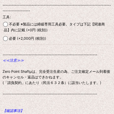
-----------------------------------------------------------------------
------------------
工具
:
不必要 ※製品には締緩専用工具必要。タイプは下記【関連商
品】内に記載
(+0
円
(税別)
)
必要
(+2,000
円
(税別)
)
--------------------------------------------------------------
≪≪注意≫≫
Zero Point Shaftμは、完全受注生産の為、ご注文確定メール到着後
のキャンセル・返品はできかねます。
(「請負契約」にあたり（民法６３２条）に該当いたします。)
--------------------------------------------------------------
【確認事項】