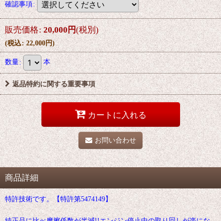
確認事項
:
販売価格
:
20,000
円
(税別)
(
税込
:
22,000
円
)
数量
:
本
返品特約に関する重要事項
カートに入れる
お問い合わせ
商品詳細
特許技術です。【特許第5474149】
純正品に比べ摩擦係数が半減!!エンジン停止中の取り回しが楽にな