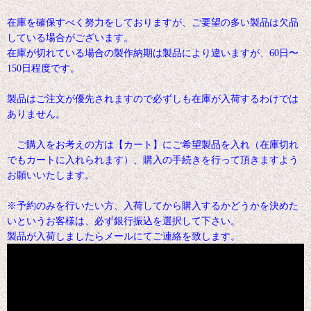
在庫を確保すべく努力をしておりますが、ご要望の多い製品は欠品
している場合がございます。
在庫が切れている場合の製作納期は製品により違いますが、60日〜
150日程度です。
製品はご注文が優先されますので必ずしも在庫が入荷するわけでは
ありません。
ご購入をお考えの方は【カート】にご希望製品を入れ（在庫切れ
でもカートに入れられます）、購入の手続きを行って頂きますよう
お願いいたします。
※予約のみを行いたい方、入荷してから購入するかどうかを決めた
いというお客様は、必ず銀行振込を選択して下さい。
製品が入荷しましたらメールにてご連絡を致します。