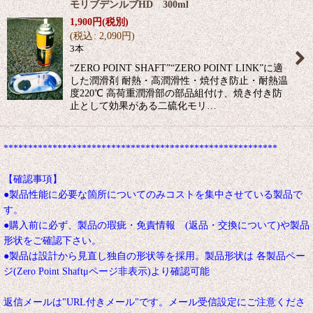
モリブデンルブHD 300ml
1,900
円
(税別)
(
税込
:
2,090
円
)
3本
“ZERO POINT SHAFT”“ZERO POINT LINK”に適
した潤滑剤 耐熱・高潤滑性・焼付き防止・耐熱温
度220℃ 高荷重潤滑部の部品組付け、焼き付き防
止として効果がある二硫化モリ…
********************************************************
【確認事項】
●製品性能に必要な箇所についてのみコストを集中させている製品で
す。
●購入前に必ず、製品の瑕疵・免責情報 (返品・交換について)や製品
形状をご確認下さい。
●製品は設計から見直し独自の形状等を採用。製品形状は 各製品ペー
ジ(Zero Point Shaftμページ非表示)より確認可能
返信メールは"URL付きメール"です。メール受信設定にご注意くださ