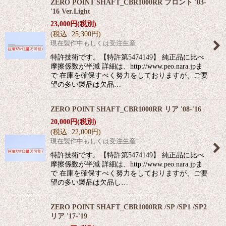
ZERO POINT SHAFT_CBR1000RR フロント '03-
'16 Ver.Light
23,000
円
(税別)
(
税込
:
25,300
円
)
現在製作中もしくは受注生産
特許技術です。【特許第5474149】 純正品に比べ
摩擦係数が半減 詳細は、http://www.peo.nara.jpま
で 在庫を確保すべく努力をしておりますが、ご要
望の多い製品は欠品…
ZERO POINT SHAFT_CBR1000RR リア '08-'16
20,000
円
(税別)
(
税込
:
22,000
円
)
現在製作中もしくは受注生産
特許技術です。【特許第5474149】 純正品に比べ
摩擦係数が半減 詳細は、http://www.peo.nara.jpま
で 在庫を確保すべく努力をしておりますが、ご要
望の多い製品は欠品し…
ZERO POINT SHAFT_CBR1000RR /SP /SP1 /SP2
リア '17-'19