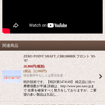
関連商品
ZERO POINT SHAFT_CBR1000RR フロント '03-
'07
20,000
円
(税別)
(
税込
:
22,000
円
)
現在製作中もしくは受注生産
特許技術です。【特許第5474149】 純正品に比べ
摩擦係数が半減 詳細は、http://www.peo.nara.jpま
で 在庫を確保すべく努力をしておりますが、ご要
望の多い製品は欠品し…