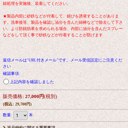
錆処理を実施後、装着してください。
★製品内部に砂鉄などが付着して、錆びを誘発することがありま
す。洗車後等、製品を確認し油分を含んだ綿棒などで除去して下さ
い。より防錆効果を求められる場合、内部に油分を含んだスプレー
などをして頂く事で砂鉄などが付着することが防げます
返信メールは"URL付きメール"です。メール受信設定にご注意くだ
さい
確認事項
:
上記内容を確認しました
販売価格
:
27,000
円
(税別)
(
税込
:
29,700
円
)
数量
:
本
返品特約に関する重要事項