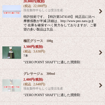
20,000
円
(税別)
(
税込
:
22,000
円
)
現在製作中もしくは受注生産
特許技術です。【特許第5474149】 純正品に比べ
摩擦係数が半減 詳細は、http://www.peo.nara.jpま
で 在庫を確保すべく努力をしておりますが、ご要
望の多い製品は欠品…
極圧グリース 100g
3,300
円
(税別)
(
税込
:
3,630
円
)
7本
“ZERO POINT SHAFT”に適した潤滑剤
グレサージュ 300ml
2,400
円
(税別)
(
税込
:
2,640
円
)
現在製作中もしくは受注生産
“ZERO POINT SHAFT”に適した潤滑剤