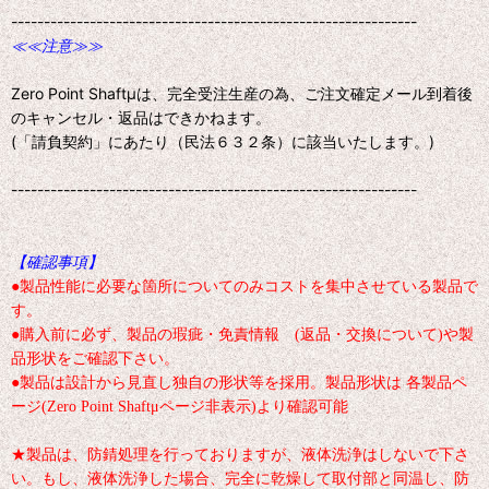
--------------------------------------------------------------
≪≪注意≫≫
Zero Point Shaftμは、完全受注生産の為、ご注文確定メール到着後
のキャンセル・返品はできかねます。
(「請負契約」にあたり（民法６３２条）に該当いたします。)
--------------------------------------------------------------
【確認事項】
●製品性能に必要な箇所についてのみコストを集中させている製品で
す。
●購入前に必ず、製品の瑕疵・免責情報 (返品・交換について)や製
品形状をご確認下さい。
●製品は設計から見直し独自の形状等を採用。製品形状は 各製品ペ
ージ(Zero Point Shaftμページ非表示)より確認可能
★製品は、防錆処理を行っておりますが、液体洗浄はしないで下さ
い。もし、液体洗浄した場合、完全に乾燥して取付部と同温し、防