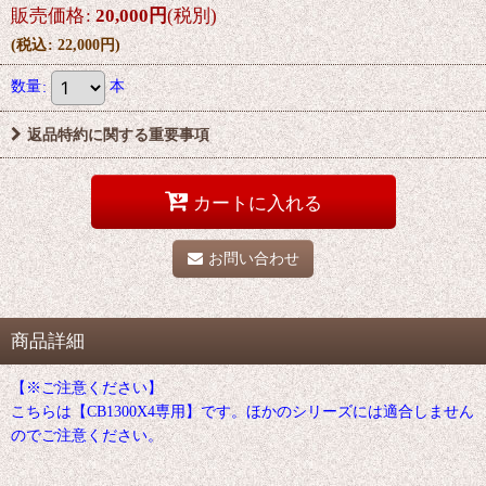
販売価格
:
20,000
円
(税別)
(
税込
:
22,000
円
)
数量
:
本
返品特約に関する重要事項
カートに入れる
お問い合わせ
商品詳細
【※ご注意ください】
こちらは【CB1300X4専用】です。ほかのシリーズには適合しません
のでご注意ください。