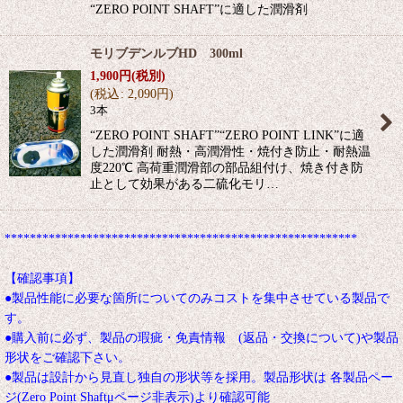
“ZERO POINT SHAFT”に適した潤滑剤
モリブデンルブHD 300ml
1,900
円
(税別)
(
税込
:
2,090
円
)
3本
“ZERO POINT SHAFT”“ZERO POINT LINK”に適
した潤滑剤 耐熱・高潤滑性・焼付き防止・耐熱温
度220℃ 高荷重潤滑部の部品組付け、焼き付き防
止として効果がある二硫化モリ…
********************************************************
【確認事項】
●製品性能に必要な箇所についてのみコストを集中させている製品で
す。
●購入前に必ず、製品の瑕疵・免責情報 (返品・交換について)や製品
形状をご確認下さい。
●製品は設計から見直し独自の形状等を採用。製品形状は 各製品ペー
ジ(Zero Point Shaftμページ非表示)より確認可能