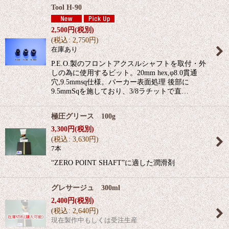
Tool H-90
2,500
円
(税別)
(
税込
:
2,750
円
)
在庫あり
P.E.O.製のフロントアクスルシャフトを取付・外
しの為に使用するビット。20mm hex,φ8.0貫通
穴,9.5mmsq仕様。パーカー表面処理 後部に
9.5mmSqを施しており、3/8ラチットで直…
極圧グリース 100g
3,300
円
(税別)
(
税込
:
3,630
円
)
7本
“ZERO POINT SHAFT”に適した潤滑剤
グレサージュ 300ml
2,400
円
(税別)
(
税込
:
2,640
円
)
現在製作中もしくは受注生産