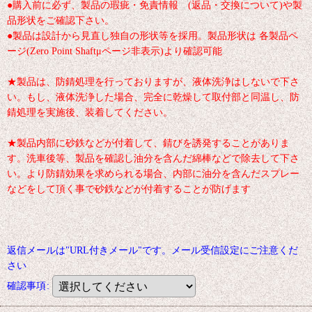
●購入前に必ず、製品の瑕疵・免責情報 (返品・交換について)や製
品形状をご確認下さい。
●製品は設計から見直し独自の形状等を採用。製品形状は 各製品ペ
ージ(Zero Point Shaftμページ非表示)より確認可能
★製品は、防錆処理を行っておりますが、液体洗浄はしないで下さ
い。もし、液体洗浄した場合、完全に乾燥して取付部と同温し、防
錆処理を実施後、装着してください。
★製品内部に砂鉄などが付着して、錆びを誘発することがありま
す。洗車後等、製品を確認し油分を含んだ綿棒などで除去して下さ
い。より防錆効果を求められる場合、内部に油分を含んだスプレー
などをして頂く事で砂鉄などが付着することが防げます
返信メールは"URL付きメール"です。メール受信設定にご注意くだ
さい
確認事項
: