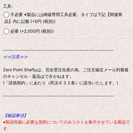
工具
:
不必要 ※製品には締緩専用工具必要。タイプは下記【関連商
品】内に記載
(+0
円
(税別)
)
必要
(+2,000
円
(税別)
)
--------------------------------------------------------------
≪≪注意≫≫
Zero Point Shaftμは、完全受注生産の為、ご注文確定メール到着後
のキャンセル・返品はできかねます。
(「請負契約」にあたり（民法６３２条）に該当いたします。)
--------------------------------------------------------------
【確認事項】
●製品性能に必要な箇所についてのみコストを集中させている製品で
す。