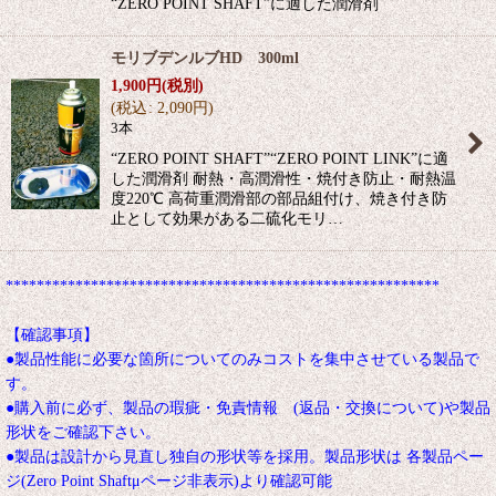
“ZERO POINT SHAFT”に適した潤滑剤
モリブデンルブHD 300ml
1,900
円
(税別)
(
税込
:
2,090
円
)
3本
“ZERO POINT SHAFT”“ZERO POINT LINK”に適
した潤滑剤 耐熱・高潤滑性・焼付き防止・耐熱温
度220℃ 高荷重潤滑部の部品組付け、焼き付き防
止として効果がある二硫化モリ…
********************************************************
【確認事項】
●製品性能に必要な箇所についてのみコストを集中させている製品で
す。
●購入前に必ず、製品の瑕疵・免責情報 (返品・交換について)や製品
形状をご確認下さい。
●製品は設計から見直し独自の形状等を採用。製品形状は 各製品ペー
ジ(Zero Point Shaftμページ非表示)より確認可能