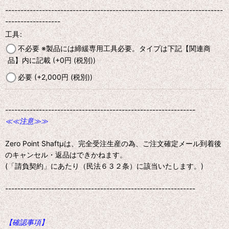
-----------------------------------------------------------------------
------------------
工具
:
不必要 ※製品には締緩専用工具必要。タイプは下記【関連商
品】内に記載
(+0
円
(税別)
)
必要
(+2,000
円
(税別)
)
--------------------------------------------------------------
≪≪注意≫≫
Zero Point Shaftμは、完全受注生産の為、ご注文確定メール到着後
のキャンセル・返品はできかねます。
(「請負契約」にあたり（民法６３２条）に該当いたします。)
--------------------------------------------------------------
【確認事項】