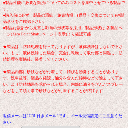
●製品性能に必要な箇所についてのみコストを集中させている製品で
す。
●購入前に必ず、製品の瑕疵・免責情報 (返品・交換について)や製
品形状をご確認下さい。
●製品は設計から見直し独自の形状等を採用。製品形状は 各製品ペ
ージ(Zero Point Shaftμページ非表示)より確認可能
★製品は、防錆処理を行っておりますが、液体洗浄はしないで下さ
い。もし、液体洗浄した場合、完全に乾燥して取付部と同温し、防
錆処理を実施後、装着してください。
★製品内部に砂鉄などが付着して、錆びを誘発することがありま
す。洗車後等、製品を確認し油分を含んだ綿棒などで除去して下さ
い。より防錆効果を求められる場合、内部に油分を含んだスプレー
などをして頂く事で砂鉄などが付着することが防げます
返信メールは"URL付きメール"です。メール受信設定にご注意くだ
さい