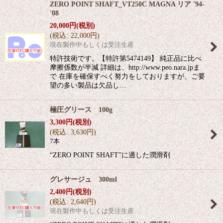
ZERO POINT SHAFT_VT250C MAGNA リア '94-
'08
20,000
円
(税別)
(
税込
:
22,000
円
)
現在製作中もしくは受注生産
特許技術です。【特許第5474149】 純正品に比べ
摩擦係数が半減 詳細は、http://www.peo.nara.jpま
で 在庫を確保すべく努力をしておりますが、ご要
望の多い製品は欠品し…
極圧グリース 100g
3,300
円
(税別)
(
税込
:
3,630
円
)
7本
“ZERO POINT SHAFT”に適した潤滑剤
グレサージュ 300ml
2,400
円
(税別)
(
税込
:
2,640
円
)
現在製作中もしくは受注生産