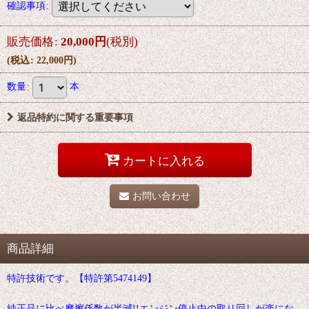
確認事項
:
販売価格
:
20,000
円
(税別)
(
税込
:
22,000
円
)
数量
:
本
返品特約に関する重要事項
カートに入れる
お問い合わせ
商品詳細
特許技術です。【特許第5474149】
純正品に比べ摩擦係数が半減!!エンジン停止中の取り回しが楽にな