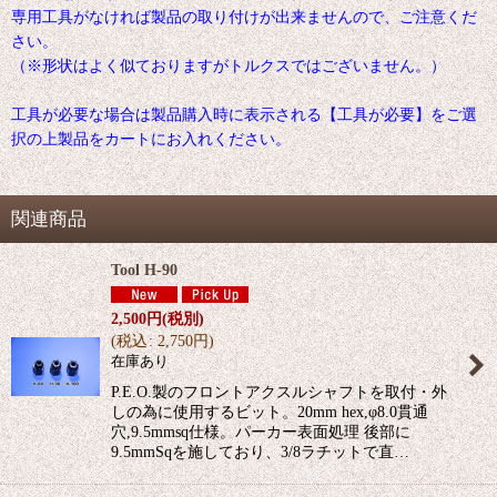
専用工具がなければ製品の取り付けが出来ませんので、ご注意くだ
さい。
（※形状はよく似ておりますがトルクスではございません。）
工具が必要な場合は製品購入時に表示される【工具が必要】をご選
択の上製品をカートにお入れください。
関連商品
Tool H-90
2,500
円
(税別)
(
税込
:
2,750
円
)
在庫あり
P.E.O.製のフロントアクスルシャフトを取付・外
しの為に使用するビット。20mm hex,φ8.0貫通
穴,9.5mmsq仕様。パーカー表面処理 後部に
9.5mmSqを施しており、3/8ラチットで直…