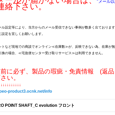
ールが届かない場合は、
"メール以
連絡下さい。
ル設定等により、当方からのメール受信できない事例が数多く出ております。info
に設定を宜しくお願いします。
ントなど現地での商談でオンライン≪在庫数≫が、反映できない為、在庫が無
引換の場合、≪宅急便センター受け取りサービス≫は利用できません。
入前に必ず、製品の瑕疵・免責情報 (返品
下さい。
↓↓↓↓↓↓↓↓↓↓↓
/peo-product3.ocnk.net/info
O POINT SHAFT_C evolution フロント