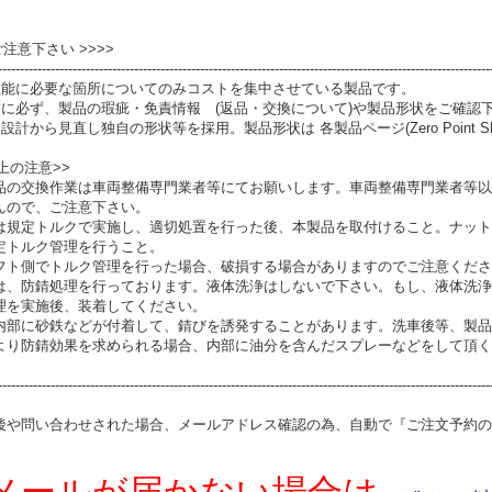
 ご注意下さい >>>>
----------------------------------------------------------------------------------------------------------------
性能に必要な箇所についてのみコストを集中させている製品です。
前に必ず、製品の瑕疵・免責情報 (返品・交換について)や製品形状をご確認
設計から見直し独自の形状等を採用。製品形状は 各製品ページ(Zero Point S
上の注意>>
品の交換作業は車両整備専門業者等にてお願いします。車両整備専門業者等以
んので、ご注意下さい。
は規定トルクで実施し、適切処置を行った後、本製品を取付けること。ナット
定トルク管理を行うこと。
フト側でトルク管理を行った場合、破損する場合がありますのでご注意くださ
は、防錆処理を行っております。液体洗浄はしないで下さい。もし、液体洗浄
理を実施後、装着してください。
内部に砂鉄などが付着して、錆びを誘発することがあります。洗車後等、製品
より防錆効果を求められる場合、内部に油分を含んだスプレーなどをして頂く
----------------------------------------------------------------------------------------------------------------
後や問い合わせされた場合、メールアドレス確認の為、自動で『ご注文予約の