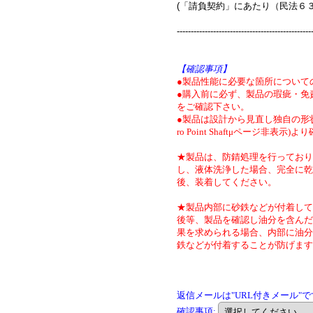
(「請負契約」にあたり（民法６
------------------------------------------------
【確認事項】
●製品性能に必要な箇所について
●購入前に必ず、製品の瑕疵・免
をご確認下さい。
●製品は設計から見直し独自の形状
ro Point Shaftμページ非表示)
★製品は、防錆処理を行っており
し、液体洗浄した場合、完全に乾
後、装着してください。
★製品内部に砂鉄などが付着して
後等、製品を確認し油分を含んだ
果を求められる場合、内部に油分
鉄などが付着することが防げます
返信メールは"URL付きメール"
確認事項
: