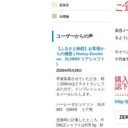
メ
ご
定休日
出荷無
迷惑メー
ユーザーからの声
るよう
【ふるさと納税】お客様か
※イベ
らの感想 ( Harley-Davids
on _XLH883 リアシャフト
※代金
)
2026
05
28
年
月
日
購
早速装着させていただき、軽
く100kmほどテストランして
認
みたので、インプレッション
をメールいたします。
↓↓↓↓↓
http:/
ハーレーダビッドソン XLH
883 1994年 リア用
ZER
交換時に計量したところ、H
D純正シャフトは678.5g、対