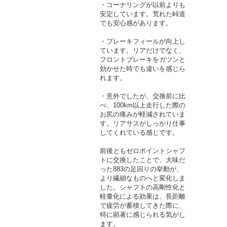
・コーナリングが以前よりも
安定しています。荒れた峠道
でも安心感があります。
・ブレーキフィールが向上し
ています。リアだけでなく、
フロントブレーキをガツンと
効かせた時でも違いを感じら
れます。
・意外でしたが、交換前に比
べ、100km以上走行した際の
お尻の痛みが軽減されていま
す。リアサスがしっかり仕事
してくれている感じです。
前後ともゼロポイントシャフ
トに交換したことで、大味だ
った883の足回りの挙動が、
より繊細なものへと変化しま
した。シャフトの高剛性化と
軽量化による効果は、長距離
で疲労が蓄積してきた際に、
特に顕著に感じられる気がし
ます。