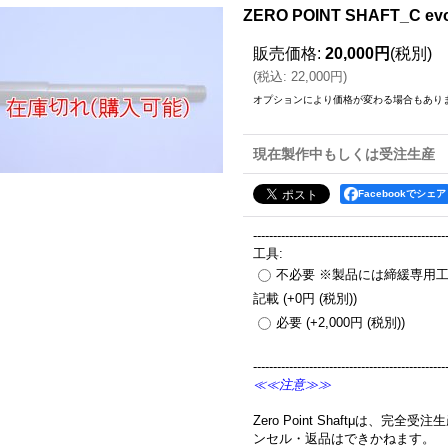
ZERO POINT SHAFT_C ev
販売価格
:
20,000円
(税別)
(
税込
:
22,000円
)
オプションにより価格が変わる場合もあり
現在製作中もしくは受注生産
Facebookでシェア
------------------------------------------------
工具
:
不必要 ※製品には締緩専用
記載
(+0円
(税別)
)
必要
(+2,000円
(税別)
)
------------------------------------------------
≪≪注意≫≫
Zero Point Shaftμは、
ンセル・返品はできかねます。