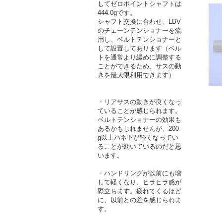
してゼロポイントシャフトは
444.0gです。
シャフト交換に合わせ、LBV
のチェーンテンショナーを流
用し、ベルトテンショナーと
して設置してあります（ベル
トを通常より緩めに調整する
ことができるため、サスの動
きを最大限利用できます）
・リアサスの動きが良くなっ
ていることが感じられます。
ベルトテンショナーの効果も
あるかもしれませんが、200
g以上バネ下が軽くなってい
ることが効いているのだと思
います。
・ハンドリングが以前にも増
して軽くなり、ヒラヒラ感が
際立ちます。疲れてくるほど
に、以前との差を感じられま
す。