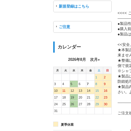
新規登録はこちら
<<<<
-----------
●製品
ご注意
●購入
●製品は
<<安全
カレンダー
★本製
来ませ
2026年8月
次月»
★整備
側で規
月
火
水
木
金
土
日
※シャ
★製品
1
2
防錆処
3
4
5
6
7
8
9
★製品
10
11
12
13
14
15
16
さい。
17
18
19
20
21
22
23
-----------
24
25
26
27
28
29
30
31
ご注文
夏季休業