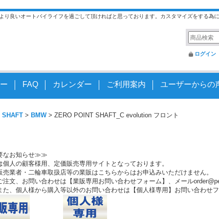
より良いオートバイライフを過ごして頂ければと思っております。カスタマイズをする為
ログイン
ー
FAQ
カレンダー
ご利用案内
ユーザーからの
 SHAFT
>
BMW
>
ZERO POINT SHAFT_C evolution フロント
要なお知らせ≫≫
は個人の顧客様用、定価販売専用サイトとなっております。
販売業者・二輪車取扱店等の業販はこちらからはお申込みいただけません。
注文、お問い合わせは【業販専用お問い合わせフォーム】、メールorder@peo.
また、個人様から購入等以外のお問い合わせは【個人様専用】お問い合わせフ