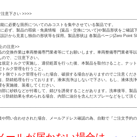
 ご注意下さい >>>>
----------------------------------------------------------------------------------------------------------------
性能に必要な箇所についてのみコストを集中させている製品です。
前に必ず、製品の瑕疵・免責情報 (返品・交換について)や製品形状をご確認
設計から見直し独自の形状等を採用。製品形状は 各製品ページ(Zero Point S
上の注意>>
品の交換作業は車両整備専門業者等にてお願いします。車両整備専門業者等以
んので、ご注意下さい。
は規定トルクで実施し、適切処置を行った後、本製品を取付けること。ナット
定トルク管理を行うこと。
フト側でトルク管理を行った場合、破損する場合がありますのでご注意くださ
は、防錆処理を行っております。液体洗浄はしないで下さい。もし、液体洗浄
理を実施後、装着してください。
内部に砂鉄などが付着して、錆びを誘発することがあります。洗車後等、製品
より防錆効果を求められる場合、内部に油分を含んだスプレーなどをして頂く
----------------------------------------------------------------------------------------------------------------
後や問い合わせされた場合、メールアドレス確認の為、自動で『ご注文予約の