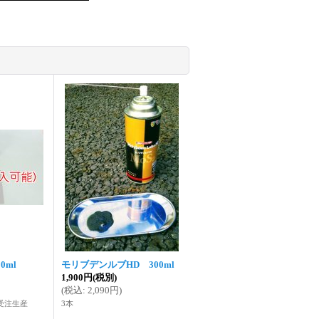
0ml
モリブデンルブHD 300ml
1,900円
(税別)
(
税込
:
2,090円
)
受注生産
3本