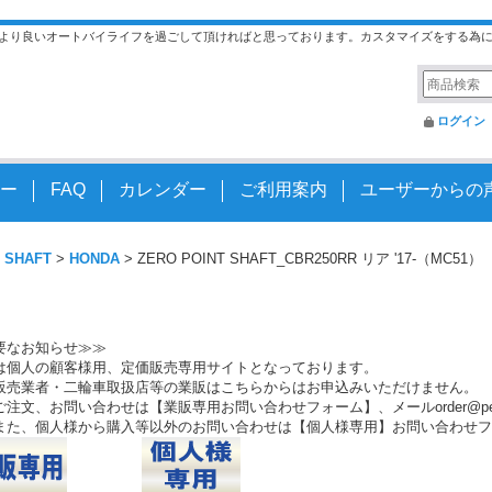
より良いオートバイライフを過ごして頂ければと思っております。カスタマイズをする為
ログイン
ー
FAQ
カレンダー
ご利用案内
ユーザーからの
 SHAFT
>
HONDA
>
ZERO POINT SHAFT_CBR250RR リア '17-（MC51）
要なお知らせ≫≫
は個人の顧客様用、定価販売専用サイトとなっております。
販売業者・二輪車取扱店等の業販はこちらからはお申込みいただけません。
注文、お問い合わせは【業販専用お問い合わせフォーム】、メールorder@peo.
また、個人様から購入等以外のお問い合わせは【個人様専用】お問い合わせフ