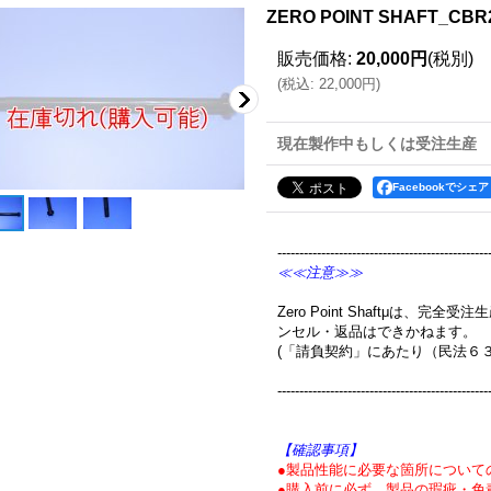
ZERO POINT SHAFT_CBR
販売価格
:
20,000円
(税別)
(
税込
:
22,000円
)
現在製作中もしくは受注生産
Facebookでシェア
------------------------------------------------
≪≪注意≫≫
Zero Point Shaftμは、
ンセル・返品はできかねます。
(「請負契約」にあたり（民法６
------------------------------------------------
【確認事項】
●製品性能に必要な箇所について
●購入前に必ず、製品の瑕疵・免