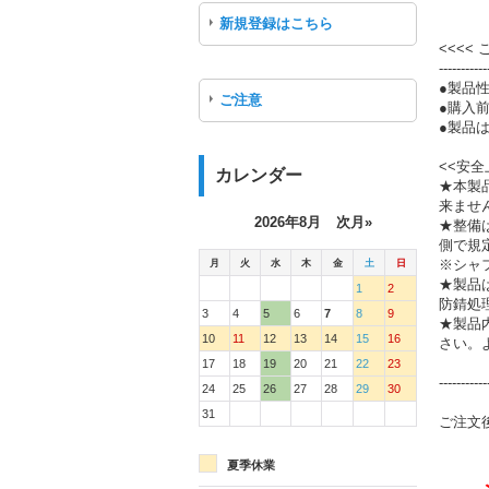
新規登録はこちら
<<<<
-----------
●製品
ご注意
●購入
●製品は
<<安全
カレンダー
★本製
来ませ
2026年8月
次月»
★整備
側で規
月
火
水
木
金
土
日
※シャ
★製品
1
2
防錆処
3
4
5
6
7
8
9
★製品
10
11
12
13
14
15
16
さい。
17
18
19
20
21
22
23
-----------
24
25
26
27
28
29
30
31
ご注文
夏季休業