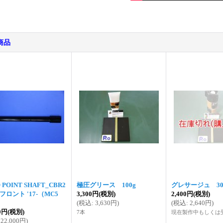
商品
 POINT SHAFT_CBR2
極圧グリース 100g
グレサージュ 30
 フロント '17-（MC5
3,300円
(税別)
2,400円
(税別)
(
税込
:
3,630円
)
(
税込
:
2,640円
)
00円
(税別)
7本
現在製作中もしくは
22,000円
)