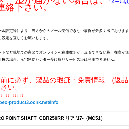
ールが届かない場合は、
"メール以
連絡下さい。
ル設定等により、当方からのメール受信できない事例が数多く出ております。info
に設定を宜しくお願いします。
ントなど現地での商談でオンライン≪在庫数≫が、反映できない為、在庫が無
引換の場合、≪宅急便センター受け取りサービス≫は利用できません。
入前に必ず、製品の瑕疵・免責情報 (返品
下さい。
↓↓↓↓↓↓↓↓↓↓↓
/peo-product3.ocnk.net/info
RO POINT SHAFT_CBR250RR リア '17-（MC51）