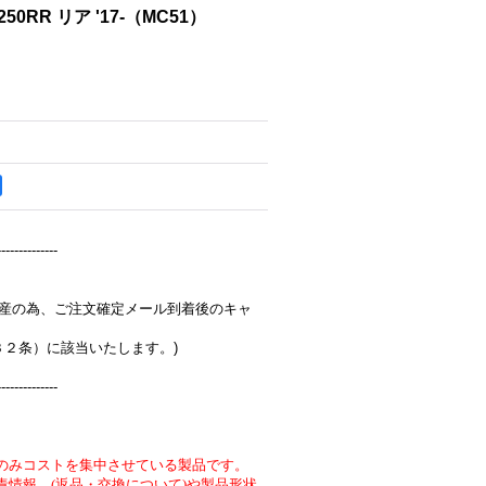
250RR リア '17-（MC51）
--------------
完全受注生産の為、ご注文確定メール到着後のキャ
３２条）に該当いたします。)
--------------
のみコストを集中させている製品です。
責情報 (返品・交換について)や製品形状