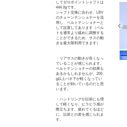
してゼロポイントシャフトは
444.0gです。
シャフト交換に合わせ、LBV
のチェーンテンショナーを流
用し、ベルトテンショナーと
して設置してあります（ベル
トを通常より緩めに調整する
ことができるため、サスの動
きを最大限利用できます）
・リアサスの動きが良くなっ
ていることが感じられます。
ベルトテンショナーの効果も
あるかもしれませんが、200
g以上バネ下が軽くなってい
ることが効いているのだと思
います。
・ハンドリングが以前にも増
して軽くなり、ヒラヒラ感が
際立ちます。疲れてくるほど
に、以前との差を感じられま
す。