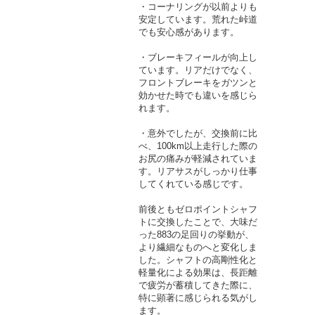
・コーナリングが以前よりも
安定しています。荒れた峠道
でも安心感があります。
・ブレーキフィールが向上し
ています。リアだけでなく、
フロントブレーキをガツンと
効かせた時でも違いを感じら
れます。
・意外でしたが、交換前に比
べ、100km以上走行した際の
お尻の痛みが軽減されていま
す。リアサスがしっかり仕事
してくれている感じです。
前後ともゼロポイントシャフ
トに交換したことで、大味だ
った883の足回りの挙動が、
より繊細なものへと変化しま
した。シャフトの高剛性化と
軽量化による効果は、長距離
で疲労が蓄積してきた際に、
特に顕著に感じられる気がし
ます。