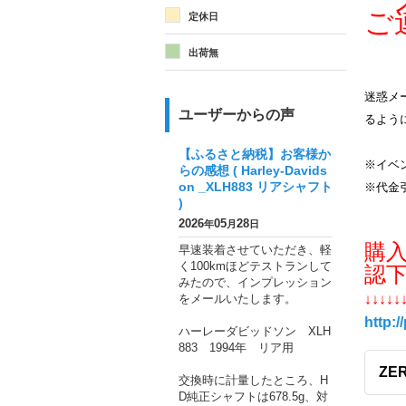
メ
ご
定休日
出荷無
迷惑メー
ユーザーからの声
るよう
【ふるさと納税】お客様か
※イベ
らの感想 ( Harley-Davids
on _XLH883 リアシャフト
※代金
)
2026
05
28
年
月
日
購
早速装着させていただき、軽
く100kmほどテストランして
認
みたので、インプレッション
をメールいたします。
↓↓↓↓↓
http:/
ハーレーダビッドソン XLH
883 1994年 リア用
ZE
交換時に計量したところ、H
D純正シャフトは678.5g、対