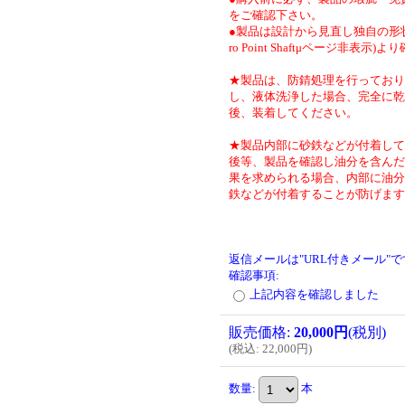
をご確認下さい。
●製品は設計から見直し独自の形状
ro Point Shaftμページ非表示)
★製品は、防錆処理を行っており
し、液体洗浄した場合、完全に乾
後、装着してください。
★製品内部に砂鉄などが付着して
後等、製品を確認し油分を含んだ
果を求められる場合、内部に油分
鉄などが付着することが防げます
返信メールは"URL付きメール"
確認事項
:
上記内容を確認しました
販売価格
:
20,000円
(税別)
(
税込
:
22,000円
)
数量
:
本