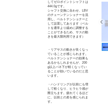
してゼロポイントシャフトは
444.0gです。
シャフト交換に合わせ、LBV
のチェーンテンショナーを流
用し、ベルトテンショナーと
して設置してあります（ベル
トを通常より緩めに調整する
ことができるため、サスの動
きを最大限利用できます）
・リアサスの動きが良くなっ
ていることが感じられます。
ベルトテンショナーの効果も
あるかもしれませんが、200
g以上バネ下が軽くなってい
ることが効いているのだと思
います。
・ハンドリングが以前にも増
して軽くなり、ヒラヒラ感が
際立ちます。疲れてくるほど
に、以前との差を感じられま
す。