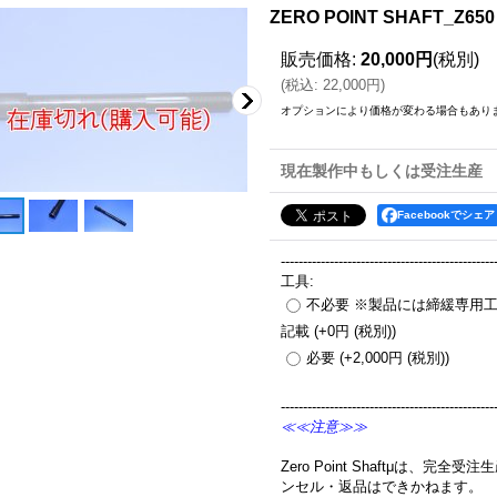
ZERO POINT SHAFT_Z65
販売価格
:
20,000円
(税別)
(
税込
:
22,000円
)
オプションにより価格が変わる場合もあり
現在製作中もしくは受注生産
Facebookでシェア
------------------------------------------------
工具
:
不必要 ※製品には締緩専用
記載
(+0円
(税別)
)
必要
(+2,000円
(税別)
)
------------------------------------------------
≪≪注意≫≫
Zero Point Shaftμは、
ンセル・返品はできかねます。