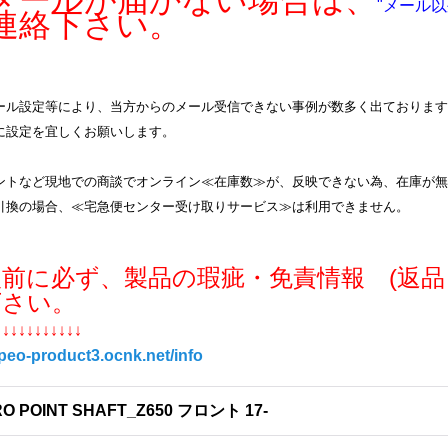
ールが届かない場合は、
"メール以
連絡下さい。
ル設定等により、当方からのメール受信できない事例が数多く出ております。info
に設定を宜しくお願いします。
ントなど現地での商談でオンライン≪在庫数≫が、反映できない為、在庫が無
引換の場合、≪宅急便センター受け取りサービス≫は利用できません。
入前に必ず、製品の瑕疵・免責情報 (返品
下さい。
↓↓↓↓↓↓↓↓↓↓↓
/peo-product3.ocnk.net/info
O POINT SHAFT_Z650 フロント 17-