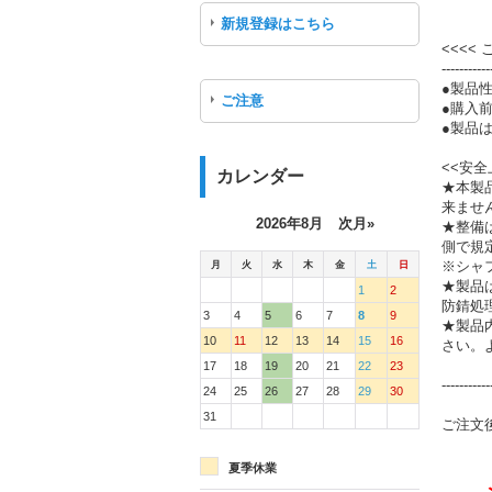
新規登録はこちら
<<<<
-----------
●製品
ご注意
●購入
●製品は
<<安全
カレンダー
★本製
来ませ
2026年8月
次月»
★整備
側で規
月
火
水
木
金
土
日
※シャ
★製品
1
2
防錆処
3
4
5
6
7
8
9
★製品
10
11
12
13
14
15
16
さい。
17
18
19
20
21
22
23
-----------
24
25
26
27
28
29
30
31
ご注文
夏季休業