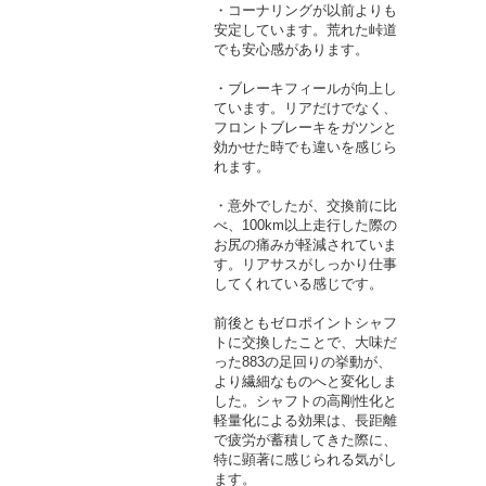
・コーナリングが以前よりも
安定しています。荒れた峠道
でも安心感があります。
・ブレーキフィールが向上し
ています。リアだけでなく、
フロントブレーキをガツンと
効かせた時でも違いを感じら
れます。
・意外でしたが、交換前に比
べ、100km以上走行した際の
お尻の痛みが軽減されていま
す。リアサスがしっかり仕事
してくれている感じです。
前後ともゼロポイントシャフ
トに交換したことで、大味だ
った883の足回りの挙動が、
より繊細なものへと変化しま
した。シャフトの高剛性化と
軽量化による効果は、長距離
で疲労が蓄積してきた際に、
特に顕著に感じられる気がし
ます。