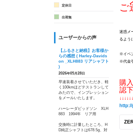
メ
ご
定休日
出荷無
迷惑メー
ユーザーからの声
るよう
【ふるさと納税】お客様か
※イベ
らの感想 ( Harley-Davids
on _XLH883 リアシャフト
※代金
)
2026
05
28
年
月
日
購
早速装着させていただき、軽
く100kmほどテストランして
認
みたので、インプレッション
をメールいたします。
↓↓↓↓↓
http:/
ハーレーダビッドソン XLH
883 1994年 リア用
ZER
交換時に計量したところ、H
D純正シャフトは678.5g、対