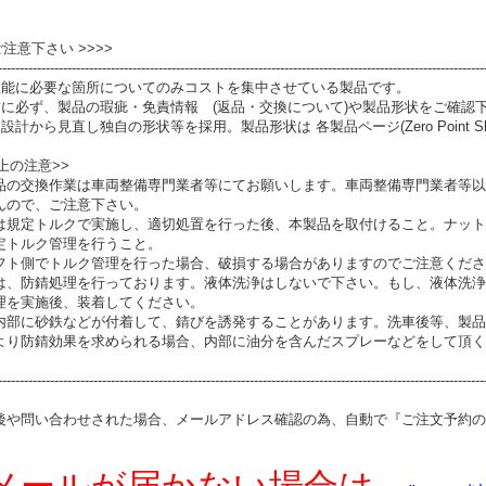
 ご注意下さい >>>>
----------------------------------------------------------------------------------------------------------------
性能に必要な箇所についてのみコストを集中させている製品です。
前に必ず、製品の瑕疵・免責情報 (返品・交換について)や製品形状をご確認
設計から見直し独自の形状等を採用。製品形状は 各製品ページ(Zero Point S
上の注意>>
品の交換作業は車両整備専門業者等にてお願いします。車両整備専門業者等以
んので、ご注意下さい。
は規定トルクで実施し、適切処置を行った後、本製品を取付けること。ナット
定トルク管理を行うこと。
フト側でトルク管理を行った場合、破損する場合がありますのでご注意くださ
は、防錆処理を行っております。液体洗浄はしないで下さい。もし、液体洗浄
理を実施後、装着してください。
内部に砂鉄などが付着して、錆びを誘発することがあります。洗車後等、製品
より防錆効果を求められる場合、内部に油分を含んだスプレーなどをして頂く
----------------------------------------------------------------------------------------------------------------
後や問い合わせされた場合、メールアドレス確認の為、自動で『ご注文予約の