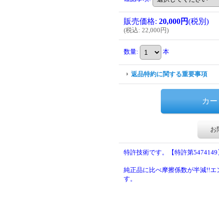
販売価格
:
20,000円
(税別)
(
税込
:
22,000円
)
数量
:
本
返品特約に関する重要事項
お
特許技術です。【特許第5474149
純正品に比べ摩擦係数が半減!!
す。