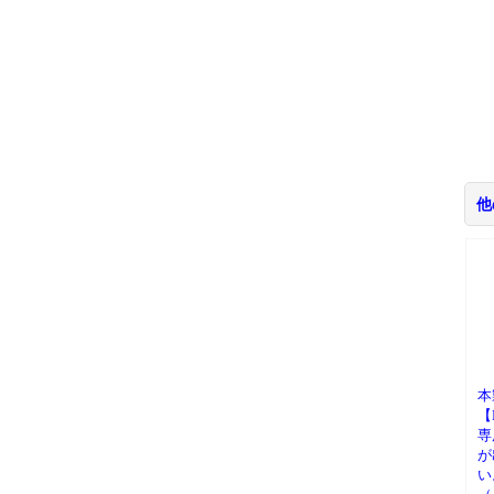
他
本
【
専
が
い