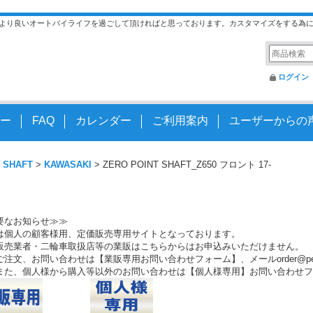
より良いオートバイライフを過ごして頂ければと思っております。カスタマイズをする為
ログイン
ー
FAQ
カレンダー
ご利用案内
ユーザーからの
 SHAFT
>
KAWASAKI
>
ZERO POINT SHAFT_Z650 フロント 17-
要なお知らせ≫≫
は個人の顧客様用、定価販売専用サイトとなっております。
販売業者・二輪車取扱店等の業販はこちらからはお申込みいただけません。
注文、お問い合わせは【業販専用お問い合わせフォーム】、メールorder@peo.
また、個人様から購入等以外のお問い合わせは【個人様専用】お問い合わせフ