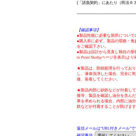
(「請負契約」にあたり（民法６
------------------------------------------------
【確認事項】
●製品性能に必要な箇所について
●購入前に必ず、製品の瑕疵・免
をご確認下さい。
●製品は設計から見直し独自の形状
ro Point Shaftμページ非表示)
★製品は、防錆処理を行っており
し、液体洗浄した場合、完全に乾
後、装着してください。
★製品内部に砂鉄などが付着して
後等、製品を確認し油分を含んだ
果を求められる場合、内部に油分
鉄などが付着することが防げます
返信メールは"URL付きメール"
確認事項
: