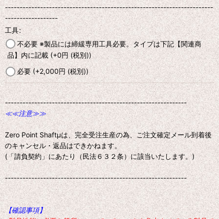
-----------------------------------------------------------------------
------------------
工具
:
不必要 ※製品には締緩専用工具必要。タイプは下記【関連商
品】内に記載
(+0
円
(税別)
)
必要
(+2,000
円
(税別)
)
--------------------------------------------------------------
≪≪注意≫≫
Zero Point Shaftμは、完全受注生産の為、ご注文確定メール到着後
のキャンセル・返品はできかねます。
(「請負契約」にあたり（民法６３２条）に該当いたします。)
--------------------------------------------------------------
【確認事項】