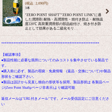
(
税込
:
2,090
円
)
3本
“ZERO POINT SHAFT”“ZERO POINT LINK”に適
した潤滑剤 耐熱・高潤滑性・焼付き防止・耐熱温
度220℃ 高荷重潤滑部の部品組付け、焼き付き防
止として効果がある二硫化モリ…
********************************************************
【確認事項】
●製品性能に必要な箇所についてのみコストを集中させている製品で
す。
●購入前に必ず、製品の瑕疵・免責情報 (返品・交換について)や製品
形状をご確認下さい。
●製品は設計から見直し独自の形状等を採用。製品形状は 各製品ペー
ジ(Zero Point Shaftμページ非表示)より確認可能
返信メールは"URL付きメール"です。メール受信設定にご注意くださ
い