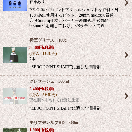
在庫あり
P.E.O.製のフロントアクスルシャフトを取付・外
しの為に使用するビット。20mm hex,φ8.0貫通
穴,9.5mmsq仕様。パーカー表面処理 後部に
9.5mmSqを施しており、3/8ラチットで直…
極圧グリース 100g
3,300
円
(税別)
(
税込
:
3,630
円
)
7本
“ZERO POINT SHAFT”に適した潤滑剤
グレサージュ 300ml
2,400
円
(税別)
(
税込
:
2,640
円
)
現在製作中もしくは受注生産
“ZERO POINT SHAFT”に適した潤滑剤
モリブデンルブHD 300ml
1,900
円
(税別)