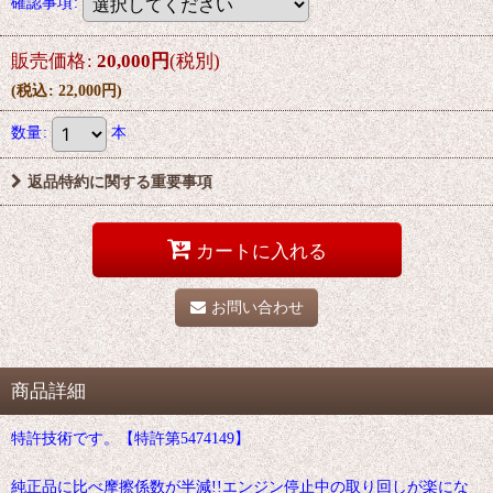
確認事項
:
販売価格
:
20,000
円
(税別)
(
税込
:
22,000
円
)
数量
:
本
返品特約に関する重要事項
カートに入れる
お問い合わせ
商品詳細
特許技術です。【特許第5474149】
純正品に比べ摩擦係数が半減!!エンジン停止中の取り回しが楽にな