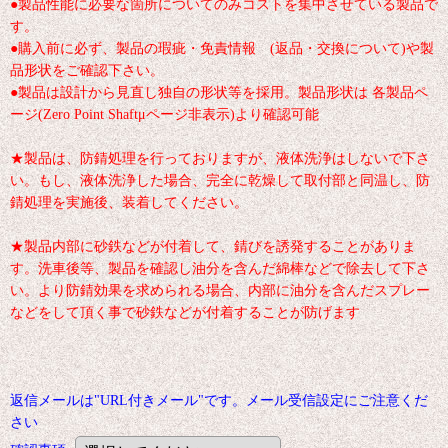
●製品性能に必要な箇所についてのみコストを集中させている製品で
す。
●購入前に必ず、製品の瑕疵・免責情報 (返品・交換について)や製
品形状をご確認下さい。
●製品は設計から見直し独自の形状等を採用。製品形状は 各製品ペ
ージ(Zero Point Shaftμページ非表示)より確認可能
★製品は、防錆処理を行っておりますが、液体洗浄はしないで下さ
い。もし、液体洗浄した場合、完全に乾燥して取付部と同温し、防
錆処理を実施後、装着してください。
★製品内部に砂鉄などが付着して、錆びを誘発することがありま
す。洗車後等、製品を確認し油分を含んだ綿棒などで除去して下さ
い。より防錆効果を求められる場合、内部に油分を含んだスプレー
などをして頂く事で砂鉄などが付着することが防げます
返信メールは"URL付きメール"です。メール受信設定にご注意くだ
さい