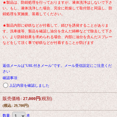
★製品は、防錆処理を行っておりますが、液体洗浄はしないで下さ
い。もし、液体洗浄した場合、完全に乾燥して取付部と同温し、防
錆処理を実施後、装着してください。
★製品内部に砂鉄などが付着して、錆びを誘発することがありま
す。洗車後等、製品を確認し油分を含んだ綿棒などで除去して下さ
い。より防錆効果を求められる場合、内部に油分を含んだスプレー
などをして頂く事で砂鉄などが付着することが防げます
返信メールは"URL付きメール"です。メール受信設定にご注意くだ
さい
確認事項
:
上記内容を確認しました
販売価格
:
27,000
円
(税別)
(
税込
:
29,700
円
)
数量
:
本