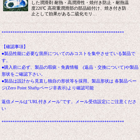
した潤滑剤 耐熱・高潤滑性・焼付き防止・耐熱温
度220℃ 高荷重潤滑部の部品組付け、焼き付き防
止として効果がある二硫化モリ…
********************************************************
【確認事項】
●製品性能に必要な箇所についてのみコストを集中させている製品で
す。
●購入前に必ず、製品の瑕疵・免責情報 (返品・交換について)や製品
形状をご確認下さい。
●製品は設計から見直し独自の形状等を採用。製品形状は 各製品ペー
ジ(Zero Point Shaftμページ非表示)より確認可能
返信メールは"URL付きメール"です。メール受信設定にご注意くださ
い
********************************************************