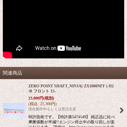
関連商品
ZERO POINT SHAFT_NINJA( ZX1000NFF ) H2
/R フロント 15-
23,000
円
(税別)
(
税込
:
25,300
円
)
現在製作中もしくは受注生産
特許技術です。【特許第5474149】 純正品に比べ
摩擦係数が半減!!エンジン停止中の取り回しが楽