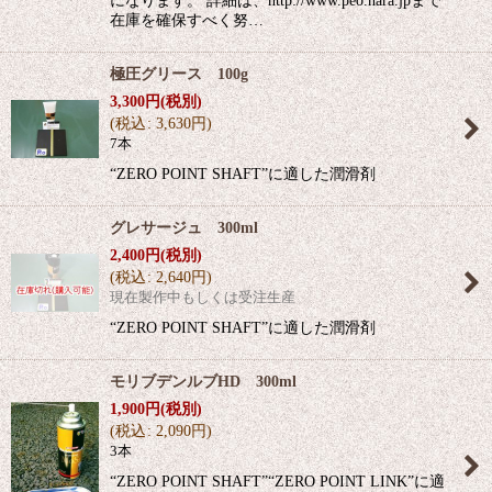
になります。 詳細は、http://www.peo.nara.jpまで
在庫を確保すべく努…
極圧グリース 100g
3,300
円
(税別)
(
税込
:
3,630
円
)
7本
“ZERO POINT SHAFT”に適した潤滑剤
グレサージュ 300ml
2,400
円
(税別)
(
税込
:
2,640
円
)
現在製作中もしくは受注生産
“ZERO POINT SHAFT”に適した潤滑剤
モリブデンルブHD 300ml
1,900
円
(税別)
(
税込
:
2,090
円
)
3本
“ZERO POINT SHAFT”“ZERO POINT LINK”に適