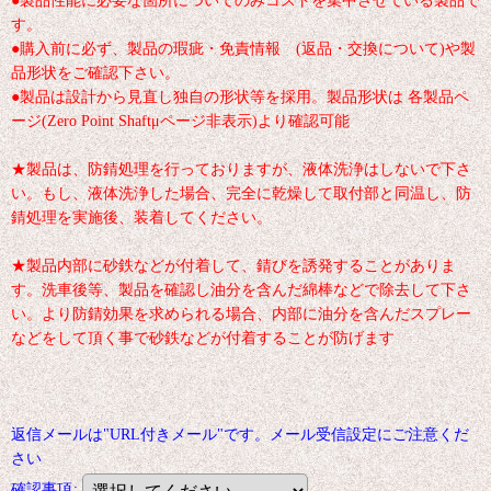
す。
●購入前に必ず、製品の瑕疵・免責情報 (返品・交換について)や製
品形状をご確認下さい。
●製品は設計から見直し独自の形状等を採用。製品形状は 各製品ペ
ージ(Zero Point Shaftμページ非表示)より確認可能
★製品は、防錆処理を行っておりますが、液体洗浄はしないで下さ
い。もし、液体洗浄した場合、完全に乾燥して取付部と同温し、防
錆処理を実施後、装着してください。
★製品内部に砂鉄などが付着して、錆びを誘発することがありま
す。洗車後等、製品を確認し油分を含んだ綿棒などで除去して下さ
い。より防錆効果を求められる場合、内部に油分を含んだスプレー
などをして頂く事で砂鉄などが付着することが防げます
返信メールは"URL付きメール"です。メール受信設定にご注意くだ
さい
確認事項
: