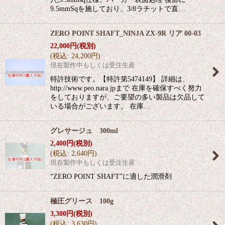
9.5mmSqを施しており、3/8ラチットで直…
ZERO POINT SHAFT_NINJA ZX-9R リア 00-03
22,000
円
(税別)
(
税込
:
24,200
円
)
現在製作中もしくは受注生産
特許技術です。【特許第5474149】 詳細は、
http://www.peo.nara.jpまで 在庫を確保すべく努力
をしておりますが、ご要望の多い製品は欠品して
いる場合がございます。 在庫…
グレサージュ 300ml
2,400
円
(税別)
(
税込
:
2,640
円
)
現在製作中もしくは受注生産
“ZERO POINT SHAFT”に適した潤滑剤
極圧グリース 100g
3,300
円
(税別)
(
税込
:
3,630
円
)