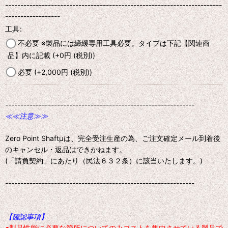
-----------------------------------------------------------------------
------------------
工具
:
不必要 ※製品には締緩専用工具必要。タイプは下記【関連商
品】内に記載
(+0
円
(税別)
)
必要
(+2,000
円
(税別)
)
--------------------------------------------------------------
≪≪注意≫≫
Zero Point Shaftμは、完全受注生産の為、ご注文確定メール到着後
のキャンセル・返品はできかねます。
(「請負契約」にあたり（民法６３２条）に該当いたします。)
--------------------------------------------------------------
【確認事項】
●製品性能に必要な箇所についてのみコストを集中させている製品で