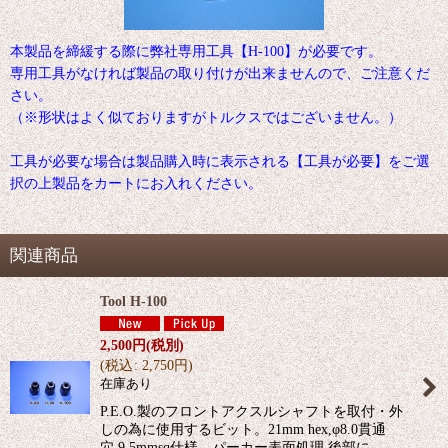
本製品を締緩する際に弊社専用工具【H-100】が必要です。
専用工具がなければ製品の取り付けが出来ませんので、ご注意くだ
さい。
（※形状はよく似ておりますがトルクスではございません。）
工具が必要な場合は製品購入時に表示される【工具が必要】をご選
択の上製品をカートにお入れください。
関連商品
Tool H-100
2,500
円
(税別)
(
税込
:
2,750
円
)
在庫あり
P.E.O.製のフロントアクスルシャフトを取付・外
しの為に使用するビット。21mm hex,φ8.0貫通
穴,9.5mmsq仕様。パーカー表面処理 後部に