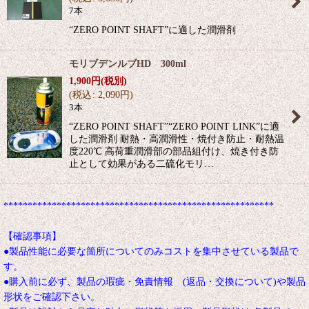
7本
“ZERO POINT SHAFT”に適した潤滑剤
モリブデンルブHD 300ml
1,900
円
(税別)
(
税込
:
2,090
円
)
3本
“ZERO POINT SHAFT”“ZERO POINT LINK”に適
した潤滑剤 耐熱・高潤滑性・焼付き防止・耐熱温
度220℃ 高荷重潤滑部の部品組付け、焼き付き防
止として効果がある二硫化モリ…
********************************************************
【確認事項】
●製品性能に必要な箇所についてのみコストを集中させている製品で
す。
●購入前に必ず、製品の瑕疵・免責情報 (返品・交換について)や製品
形状をご確認下さい。