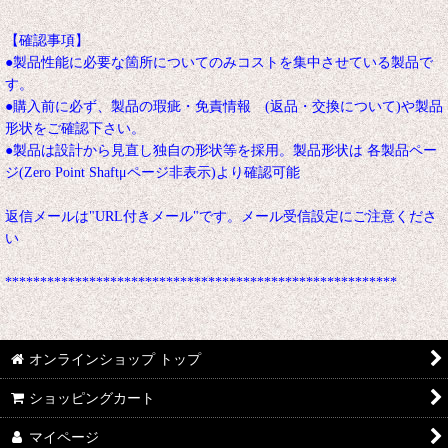
【確認事項】
●製品性能に必要な箇所についてのみコストを集中させている製品で
す。
●購入前に必ず、製品の瑕疵・免責情報 (返品・交換について)や製品
形状をご確認下さい。
●製品は設計から見直し独自の形状等を採用。製品形状は 各製品ペー
ジ(Zero Point Shaftμページ非表示)より確認可能
返信メールは"URL付きメール"です。メール受信設定にご注意くださ
い
********************************************************
オンラインショップ トップ
ショッピングカート
マイページ