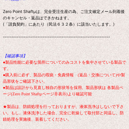
Zero Point Shaftμは、完全受注生産の為、ご注文確定メール到着後
のキャンセル・返品はできかねます。
(「請負契約」にあたり（民法６３２条）に該当いたします。)
--------------------------------------------------------------
【確認事項】
●製品性能に必要な箇所についてのみコストを集中させている製品で
す。
●購入前に必ず、製品の瑕疵・免責情報 (返品・交換について)や製
品形状をご確認下さい。
●製品は設計から見直し独自の形状等を採用。製品形状は 各製品ペ
ージ(Zero Point Shaftμページ非表示)より確認可能
★製品は、防錆処理を行っておりますが、液体洗浄はしないで下さ
い。もし、液体洗浄した場合、完全に乾燥して取付部と同温し、防
錆処理を実施後、装着してください。