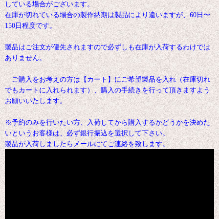
している場合がございます。
在庫が切れている場合の製作納期は製品により違いますが、60日〜
150日程度です。
製品はご注文が優先されますので必ずしも在庫が入荷するわけでは
ありません。
ご購入をお考えの方は【カート】にご希望製品を入れ（在庫切れ
でもカートに入れられます）、購入の手続きを行って頂きますよう
お願いいたします。
※予約のみを行いたい方、入荷してから購入するかどうかを決めた
いというお客様は、必ず銀行振込を選択して下さい。
製品が入荷しましたらメールにてご連絡を致します。