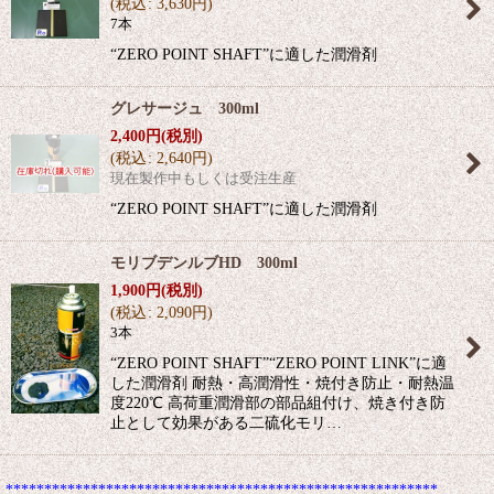
(
税込
:
3,630
円
)
7本
“ZERO POINT SHAFT”に適した潤滑剤
グレサージュ 300ml
2,400
円
(税別)
(
税込
:
2,640
円
)
現在製作中もしくは受注生産
“ZERO POINT SHAFT”に適した潤滑剤
モリブデンルブHD 300ml
1,900
円
(税別)
(
税込
:
2,090
円
)
3本
“ZERO POINT SHAFT”“ZERO POINT LINK”に適
した潤滑剤 耐熱・高潤滑性・焼付き防止・耐熱温
度220℃ 高荷重潤滑部の部品組付け、焼き付き防
止として効果がある二硫化モリ…
********************************************************