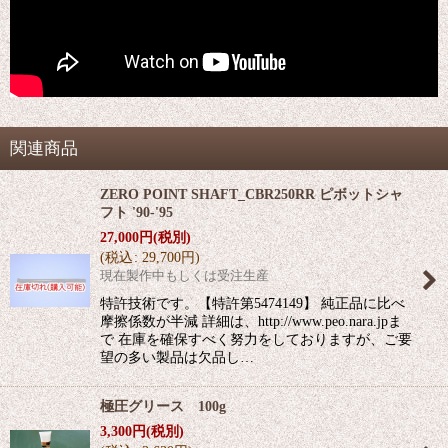
関連商品
ZERO POINT SHAFT_CBR250RR ピボットシャ
フト '90-'95
27,000
円
(税別)
(
税込
:
29,700
円
)
現在製作中もしくは受注生産
特許技術です。【特許第5474149】 純正品に比べ
摩擦係数が半減 詳細は、http://www.peo.nara.jpま
で 在庫を確保すべく努力をしておりますが、ご要
望の多い製品は欠品し…
極圧グリース 100g
3,300
円
(税別)