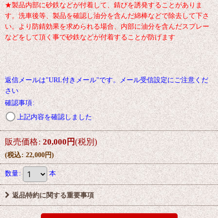
★製品内部に砂鉄などが付着して、錆びを誘発することがありま
す。洗車後等、製品を確認し油分を含んだ綿棒などで除去して下さ
い。より防錆効果を求められる場合、内部に油分を含んだスプレー
などをして頂く事で砂鉄などが付着することが防げます
返信メールは"URL付きメール"です。メール受信設定にご注意くだ
さい
確認事項
:
上記内容を確認しました
販売価格
:
20,000
円
(税別)
(
税込
:
22,000
円
)
数量
:
本
返品特約に関する重要事項