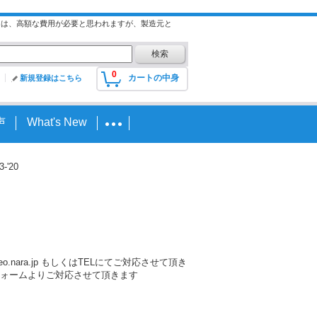
には、高額な費用が必要と思われますが、製造元と
0
カートの中身
新規登録はこちら
声
What's New
-'20
nara.jp もしくはTELにてご対応させて頂き
ォームよりご対応させて頂きます