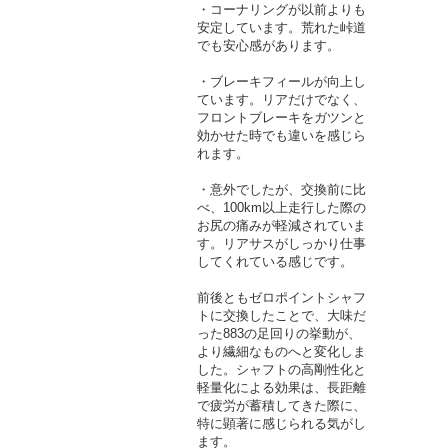
・コーナリングが以前よりも
安定しています。荒れた峠道
でも安心感があります。
・ブレーキフィールが向上し
ています。リアだけでなく、
フロントブレーキをガツンと
効かせた時でも違いを感じら
れます。
・意外でしたが、交換前に比
べ、100km以上走行した際の
お尻の痛みが軽減されていま
す。リアサスがしっかり仕事
してくれている感じです。
前後ともゼロポイントシャフ
トに交換したことで、大味だ
った883の足回りの挙動が、
より繊細なものへと変化しま
した。シャフトの高剛性化と
軽量化による効果は、長距離
で疲労が蓄積してきた際に、
特に顕著に感じられる気がし
ます。