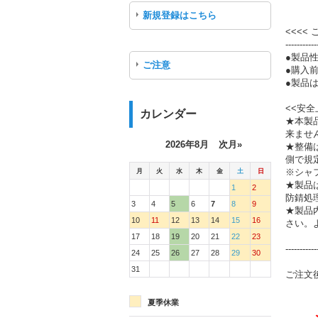
新規登録はこちら
<<<<
-----------
●製品
ご注意
●購入
●製品は
<<安全
カレンダー
★本製
来ませ
2026年8月
次月»
★整備
側で規
月
火
水
木
金
土
日
※シャ
★製品
1
2
防錆処
3
4
5
6
7
8
9
★製品
10
11
12
13
14
15
16
さい。
17
18
19
20
21
22
23
-----------
24
25
26
27
28
29
30
31
ご注文
夏季休業