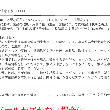
 ご注意下さい >>>>
----------------------------------------------------------------------------------------------------------------
性能に必要な箇所についてのみコストを集中させている製品です。
前に必ず、製品の瑕疵・免責情報 (返品・交換について)や製品形状をご確認
設計から見直し独自の形状等を採用。製品形状は 各製品ページ(Zero Point S
上の注意>>
品の交換作業は車両整備専門業者等にてお願いします。車両整備専門業者等以
んので、ご注意下さい。
は規定トルクで実施し、適切処置を行った後、本製品を取付けること。ナット
定トルク管理を行うこと。
フト側でトルク管理を行った場合、破損する場合がありますのでご注意くださ
は、防錆処理を行っております。液体洗浄はしないで下さい。もし、液体洗浄
理を実施後、装着してください。
内部に砂鉄などが付着して、錆びを誘発することがあります。洗車後等、製品
より防錆効果を求められる場合、内部に油分を含んだスプレーなどをして頂く
----------------------------------------------------------------------------------------------------------------
後や問い合わせされた場合、メールアドレス確認の為、自動で『ご注文予約の