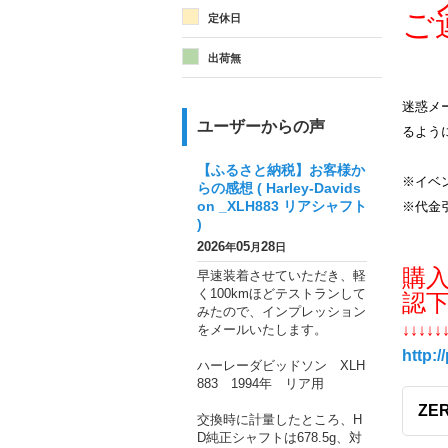
メ
ご
定休日
出荷無
迷惑メー
ユーザーからの声
るよう
【ふるさと納税】お客様か
※イベ
らの感想 ( Harley-Davids
on _XLH883 リアシャフト
※代金
)
2026
05
28
年
月
日
購
早速装着させていただき、軽
く100kmほどテストランして
認
みたので、インプレッション
をメールいたします。
↓↓↓↓↓
http:/
ハーレーダビッドソン XLH
883 1994年 リア用
ZE
交換時に計量したところ、H
D純正シャフトは678.5g、対