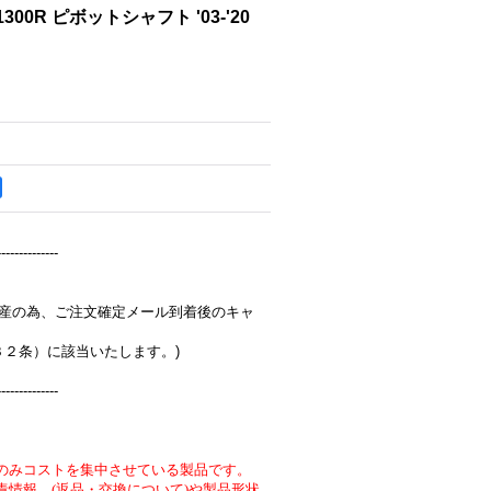
X1300R ピボットシャフト '03-'20
--------------
完全受注生産の為、ご注文確定メール到着後のキャ
３２条）に該当いたします。)
--------------
のみコストを集中させている製品です。
責情報 (返品・交換について)や製品形状