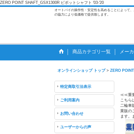
ZERO POINT SHAFT_GSX1300R ピボットシャフト '03-'20
オートバイの操作性・安定性を高めることによって、
の協力により低価格で提供致します。
商品カテゴリ一覧
メーカ
オンラインショップ トップ
>
ZERO POINT
特定商取引法表示
≪≪重
ご利用案内
こちら
二輪車
業販のご
お問い合わせ
ます。
ユーザーからの声