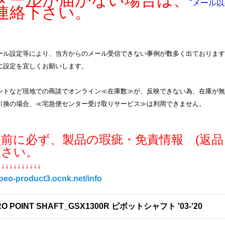
ールが届かない場合は、
"メール以
連絡下さい。
ル設定等により、当方からのメール受信できない事例が数多く出ております。info
に設定を宜しくお願いします。
ントなど現地での商談でオンライン≪在庫数≫が、反映できない為、在庫が無
引換の場合、≪宅急便センター受け取りサービス≫は利用できません。
入前に必ず、製品の瑕疵・免責情報 (返品
下さい。
↓↓↓↓↓↓↓↓↓↓↓
/peo-product3.ocnk.net/info
RO POINT SHAFT_GSX1300R ピボットシャフト '03-'20