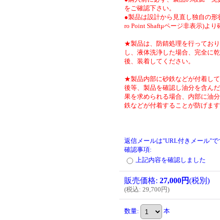
をご確認下さい。
●製品は設計から見直し独自の形状
ro Point Shaftμページ非表示)
★製品は、防錆処理を行っており
し、液体洗浄した場合、完全に乾
後、装着してください。
★製品内部に砂鉄などが付着して
後等、製品を確認し油分を含んだ
果を求められる場合、内部に油分
鉄などが付着することが防げます
返信メールは"URL付きメール"
確認事項
:
上記内容を確認しました
販売価格
:
27,000円
(税別)
(
税込
:
29,700円
)
数量
:
本