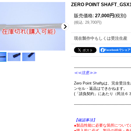
ZERO POINT SHAFT_GS
販売価格
:
27,000円
(税別)
(
税込
:
29,700円
)
現在製作中もしくは受注生産
Facebookでシェア
------------------------------------------------
≪≪注意≫≫
Zero Point Shaftμは、
ンセル・返品はできかねます。
(「請負契約」にあたり（民法６
------------------------------------------------
【確認事項】
●製品性能に必要な箇所について
●購入前に必ず、製品の瑕疵・免