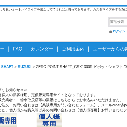
より良いオートバイライフを過ごして頂ければと思っております。カスタマイズをする為
ログイン
ー
FAQ
カレンダー
ご利用案内
ユーザーからの
 SHAFT
>
SUZUKI
>
ZERO POINT SHAFT_GSX1300R ピボットシャフト '03
要なお知らせ≫≫
は個人の顧客様用、定価販売専用サイトとなっております。
販売業者・二輪車取扱店等の業販はこちらからはお申込みいただけません。
注文、お問い合わせは【業販専用お問い合わせフォーム】、メールorder@peo.
また、個人様から購入等以外のお問い合わせは【個人様専用】お問い合わせフ