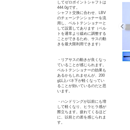
してゼロポイントシャフトは
444.0gです。
シャフト交換に合わせ、LBV
のチェーンテンショナーを流
用し、ベルトテンショナーと
して設置してあります（ベル
トを通常より緩めに調整する
ことができるため、サスの動
きを最大限利用できます）
・リアサスの動きが良くなっ
ていることが感じられます。
ベルトテンショナーの効果も
あるかもしれませんが、200
g以上バネ下が軽くなってい
ることが効いているのだと思
います。
・ハンドリングが以前にも増
して軽くなり、ヒラヒラ感が
際立ちます。疲れてくるほど
に、以前との差を感じられま
す。