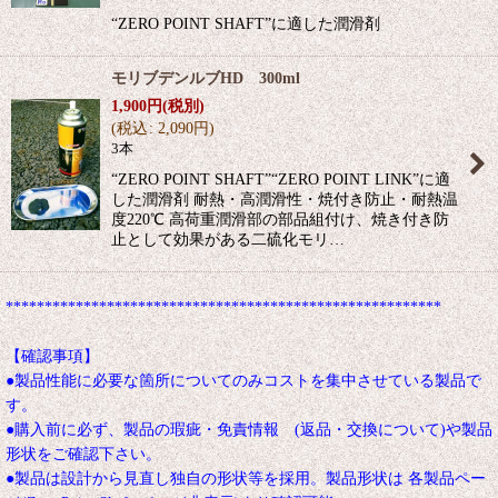
“ZERO POINT SHAFT”に適した潤滑剤
モリブデンルブHD 300ml
1,900
円
(税別)
(
税込
:
2,090
円
)
3本
“ZERO POINT SHAFT”“ZERO POINT LINK”に適
した潤滑剤 耐熱・高潤滑性・焼付き防止・耐熱温
度220℃ 高荷重潤滑部の部品組付け、焼き付き防
止として効果がある二硫化モリ…
********************************************************
【確認事項】
●製品性能に必要な箇所についてのみコストを集中させている製品で
す。
●購入前に必ず、製品の瑕疵・免責情報 (返品・交換について)や製品
形状をご確認下さい。
●製品は設計から見直し独自の形状等を採用。製品形状は 各製品ペー