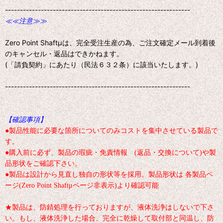
--------------------------------------------------------------
≪≪注意≫≫
Zero Point Shaftμは、完全受注生産の為、ご注文確定メール到着後
のキャンセル・返品はできかねます。
(「請負契約」にあたり（民法６３２条）に該当いたします。)
--------------------------------------------------------------
【確認事項】
●製品性能に必要な箇所についてのみコストを集中させている製品で
す。
●購入前に必ず、製品の瑕疵・免責情報 (返品・交換について)や製
品形状をご確認下さい。
●製品は設計から見直し独自の形状等を採用。製品形状は 各製品ペ
ージ(Zero Point Shaftμページ非表示)より確認可能
★製品は、防錆処理を行っておりますが、液体洗浄はしないで下さ
い。もし、液体洗浄した場合、完全に乾燥して取付部と同温し、防