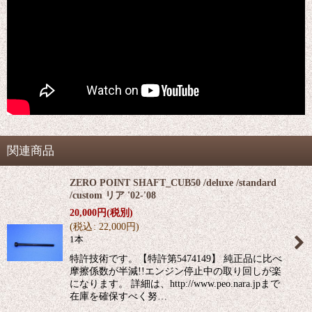
関連商品
ZERO POINT SHAFT_CUB50 /deluxe /standard
/custom リア '02-'08
20,000
円
(税別)
(
税込
:
22,000
円
)
1本
特許技術です。【特許第5474149】 純正品に比べ
摩擦係数が半減!!エンジン停止中の取り回しが楽
になります。 詳細は、http://www.peo.nara.jpまで
在庫を確保すべく努…