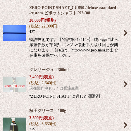
ZERO POINT SHAFT_CUB50 /deluxe /standard
/custom ピボットシャフト '92-'08
20,000
円
(税別)
(
税込
:
22,000
円
)
4本
特許技術です。【特許第5474149】 純正品に比べ
摩擦係数が半減!!エンジン停止中の取り回しが楽
になります。 詳細は、http://www.peo.nara.jpまで
在庫を確保すべく努…
グレサージュ 300ml
2,400
円
(税別)
(
税込
:
2,640
円
)
現在製作中もしくは受注生産
“ZERO POINT SHAFT”に適した潤滑剤
極圧グリース 100g
3,300
円
(税別)
(
税込
:
3,630
円
)
7本