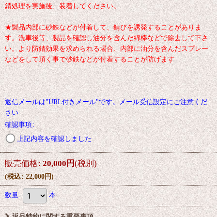
錆処理を実施後、装着してください。
★製品内部に砂鉄などが付着して、錆びを誘発することがありま
す。洗車後等、製品を確認し油分を含んだ綿棒などで除去して下さ
い。より防錆効果を求められる場合、内部に油分を含んだスプレー
などをして頂く事で砂鉄などが付着することが防げます
返信メールは"URL付きメール"です。メール受信設定にご注意くだ
さい
確認事項
:
上記内容を確認しました
販売価格
:
20,000
円
(税別)
(
税込
:
22,000
円
)
数量
:
本
返品特約に関する重要事項