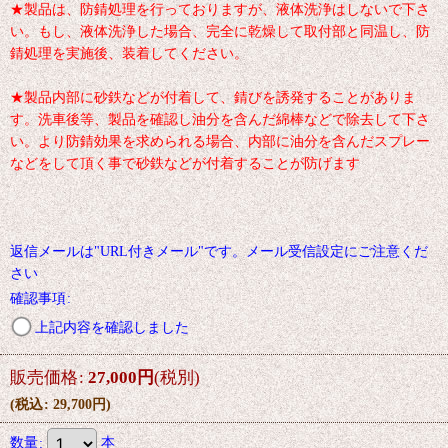
★製品は、防錆処理を行っておりますが、液体洗浄はしないで下さ
い。もし、液体洗浄した場合、完全に乾燥して取付部と同温し、防
錆処理を実施後、装着してください。
★製品内部に砂鉄などが付着して、錆びを誘発することがありま
す。洗車後等、製品を確認し油分を含んだ綿棒などで除去して下さ
い。より防錆効果を求められる場合、内部に油分を含んだスプレー
などをして頂く事で砂鉄などが付着することが防げます
返信メールは"URL付きメール"です。メール受信設定にご注意くだ
さい
確認事項
:
上記内容を確認しました
販売価格
:
27,000
円
(税別)
(
税込
:
29,700
円
)
数量
:
本