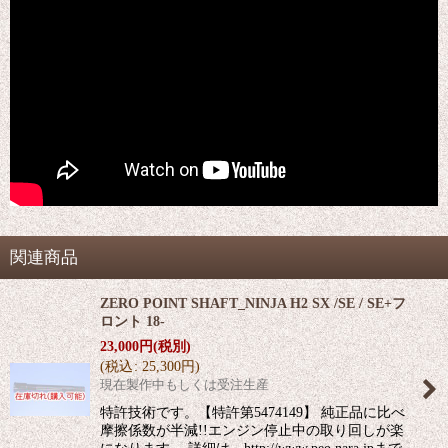
関連商品
ZERO POINT SHAFT_NINJA H2 SX /SE / SE+フ
ロント 18-
23,000
円
(税別)
(
税込
:
25,300
円
)
現在製作中もしくは受注生産
特許技術です。【特許第5474149】 純正品に比べ
摩擦係数が半減!!エンジン停止中の取り回しが楽