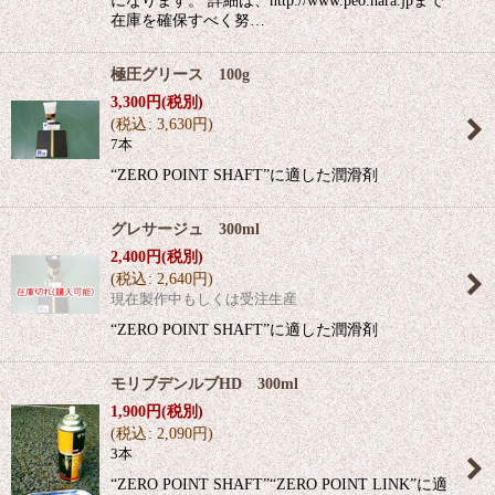
になります。 詳細は、http://www.peo.nara.jpまで
在庫を確保すべく努…
極圧グリース 100g
3,300
円
(税別)
(
税込
:
3,630
円
)
7本
“ZERO POINT SHAFT”に適した潤滑剤
グレサージュ 300ml
2,400
円
(税別)
(
税込
:
2,640
円
)
現在製作中もしくは受注生産
“ZERO POINT SHAFT”に適した潤滑剤
モリブデンルブHD 300ml
1,900
円
(税別)
(
税込
:
2,090
円
)
3本
“ZERO POINT SHAFT”“ZERO POINT LINK”に適