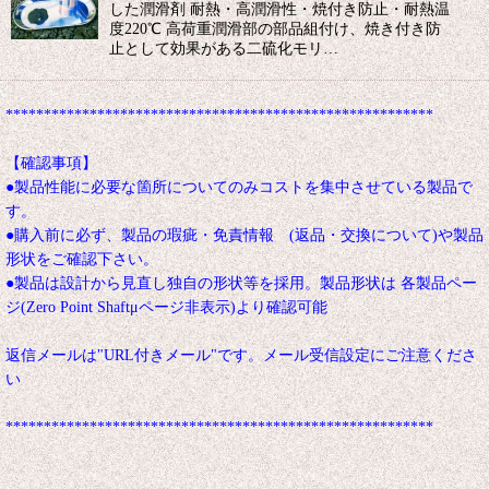
した潤滑剤 耐熱・高潤滑性・焼付き防止・耐熱温
度220℃ 高荷重潤滑部の部品組付け、焼き付き防
止として効果がある二硫化モリ…
********************************************************
【確認事項】
●製品性能に必要な箇所についてのみコストを集中させている製品で
す。
●購入前に必ず、製品の瑕疵・免責情報 (返品・交換について)や製品
形状をご確認下さい。
●製品は設計から見直し独自の形状等を採用。製品形状は 各製品ペー
ジ(Zero Point Shaftμページ非表示)より確認可能
返信メールは"URL付きメール"です。メール受信設定にご注意くださ
い
********************************************************