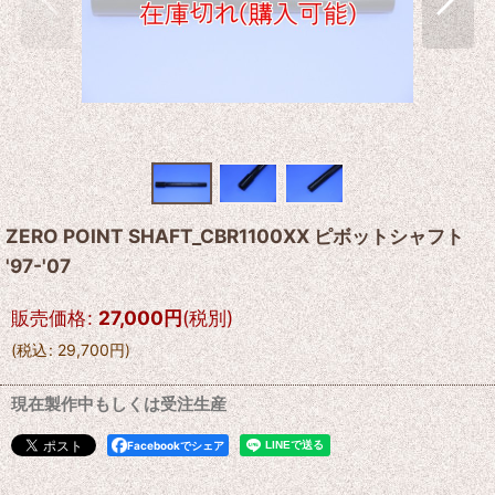
ZERO POINT SHAFT_CBR1100XX ピボットシャフト
'97-'07
販売価格
:
27,000
円
(税別)
(
税込
:
29,700
円
)
現在製作中もしくは受注生産
Facebookでシェア