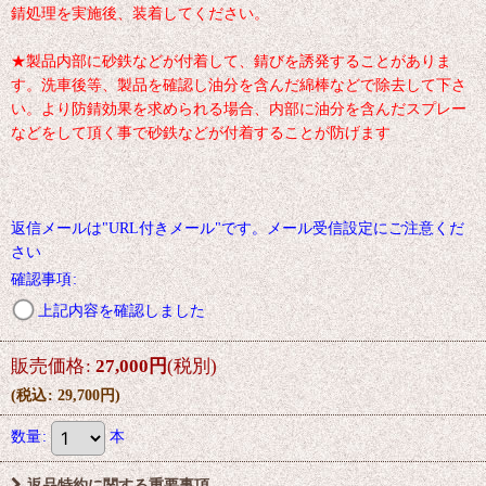
錆処理を実施後、装着してください。
★製品内部に砂鉄などが付着して、錆びを誘発することがありま
す。洗車後等、製品を確認し油分を含んだ綿棒などで除去して下さ
い。より防錆効果を求められる場合、内部に油分を含んだスプレー
などをして頂く事で砂鉄などが付着することが防げます
返信メールは"URL付きメール"です。メール受信設定にご注意くだ
さい
確認事項
:
上記内容を確認しました
販売価格
:
27,000
円
(税別)
(
税込
:
29,700
円
)
数量
:
本
返品特約に関する重要事項