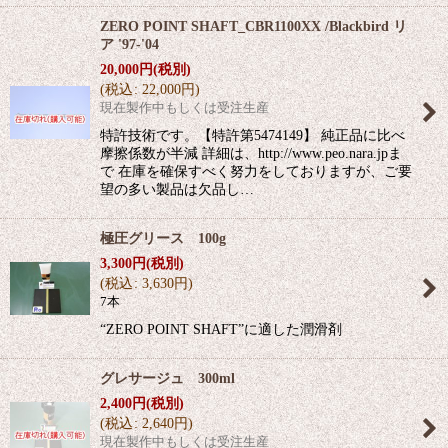
ZERO POINT SHAFT_CBR1100XX /Blackbird リ
ア '97-'04
20,000
円
(税別)
(
税込
:
22,000
円
)
現在製作中もしくは受注生産
特許技術です。【特許第5474149】 純正品に比べ
摩擦係数が半減 詳細は、http://www.peo.nara.jpま
で 在庫を確保すべく努力をしておりますが、ご要
望の多い製品は欠品し…
極圧グリース 100g
3,300
円
(税別)
(
税込
:
3,630
円
)
7本
“ZERO POINT SHAFT”に適した潤滑剤
グレサージュ 300ml
2,400
円
(税別)
(
税込
:
2,640
円
)
現在製作中もしくは受注生産