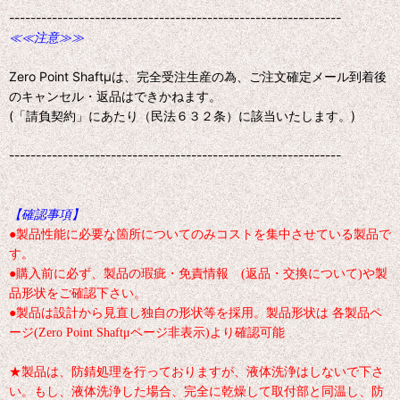
--------------------------------------------------------------
≪≪注意≫≫
Zero Point Shaftμは、完全受注生産の為、ご注文確定メール到着後
のキャンセル・返品はできかねます。
(「請負契約」にあたり（民法６３２条）に該当いたします。)
--------------------------------------------------------------
【確認事項】
●製品性能に必要な箇所についてのみコストを集中させている製品で
す。
●購入前に必ず、製品の瑕疵・免責情報 (返品・交換について)や製
品形状をご確認下さい。
●製品は設計から見直し独自の形状等を採用。製品形状は 各製品ペ
ージ(Zero Point Shaftμページ非表示)より確認可能
★製品は、防錆処理を行っておりますが、液体洗浄はしないで下さ
い。もし、液体洗浄した場合、完全に乾燥して取付部と同温し、防