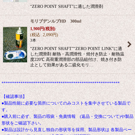
“ZERO POINT SHAFT”に適した潤滑剤
モリブデンルブHD 300ml
1,900
円
(税別)
(
税込
:
2,090
円
)
3本
“ZERO POINT SHAFT”“ZERO POINT LINK”に適
した潤滑剤 耐熱・高潤滑性・焼付き防止・耐熱温
度220℃ 高荷重潤滑部の部品組付け、焼き付き防
止として効果がある二硫化モリ…
********************************************************
【確認事項】
●製品性能に必要な箇所についてのみコストを集中させている製品で
す。
●購入前に必ず、製品の瑕疵・免責情報 (返品・交換について)や製品
形状をご確認下さい。
●製品は設計から見直し独自の形状等を採用。製品形状は 各製品ペー