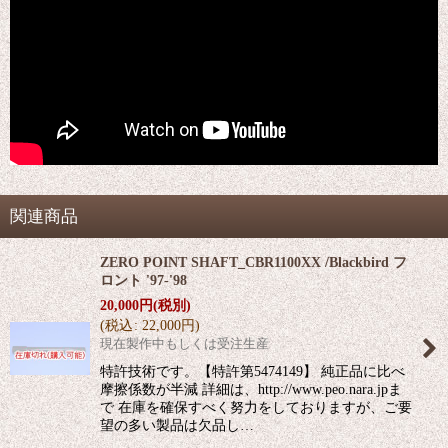
関連商品
ZERO POINT SHAFT_CBR1100XX /Blackbird フ
ロント '97-'98
20,000
円
(税別)
(
税込
:
22,000
円
)
現在製作中もしくは受注生産
特許技術です。【特許第5474149】 純正品に比べ
摩擦係数が半減 詳細は、http://www.peo.nara.jpま
で 在庫を確保すべく努力をしておりますが、ご要
望の多い製品は欠品し…