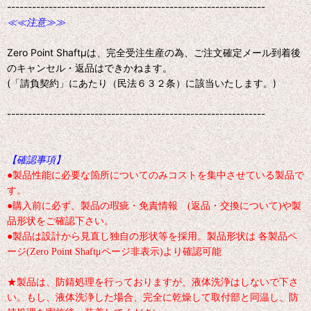
--------------------------------------------------------------
≪≪注意≫≫
Zero Point Shaftμは、完全受注生産の為、ご注文確定メール到着後
のキャンセル・返品はできかねます。
(「請負契約」にあたり（民法６３２条）に該当いたします。)
--------------------------------------------------------------
【確認事項】
●製品性能に必要な箇所についてのみコストを集中させている製品で
す。
●購入前に必ず、製品の瑕疵・免責情報 (返品・交換について)や製
品形状をご確認下さい。
●製品は設計から見直し独自の形状等を採用。製品形状は 各製品ペ
ージ(Zero Point Shaftμページ非表示)より確認可能
★製品は、防錆処理を行っておりますが、液体洗浄はしないで下さ
い。もし、液体洗浄した場合、完全に乾燥して取付部と同温し、防