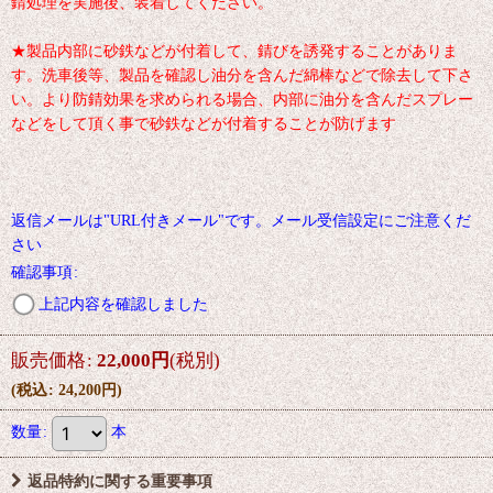
錆処理を実施後、装着してください。
★製品内部に砂鉄などが付着して、錆びを誘発することがありま
す。洗車後等、製品を確認し油分を含んだ綿棒などで除去して下さ
い。より防錆効果を求められる場合、内部に油分を含んだスプレー
などをして頂く事で砂鉄などが付着することが防げます
返信メールは"URL付きメール"です。メール受信設定にご注意くだ
さい
確認事項
:
上記内容を確認しました
販売価格
:
22,000
円
(税別)
(
税込
:
24,200
円
)
数量
:
本
返品特約に関する重要事項