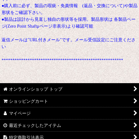
●購入前に必ず、製品の瑕疵・免責情報 (返品・交換について)や製品
形状をご確認下さい。
●製品は設計から見直し独自の形状等を採用。製品形状は 各製品ペー
ジ(Zero Point Shaftμページ非表示)より確認可能
返信メールは"URL付きメール"です。メール受信設定にご注意くださ
い
********************************************************
オンラインショップ トップ
ショッピングカート
マイページ
最近チェックしたアイテム
特定商取引法表示