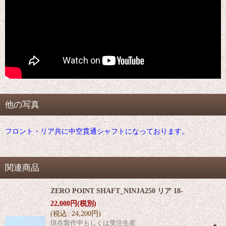
他の写真
フロント・リア共に中空貫通シャフトになっております。
関連商品
ZERO POINT SHAFT_NINJA250 リア 18-
22,000
円
(税別)
(
税込
:
24,200
円
)
現在製作中もしくは受注生産