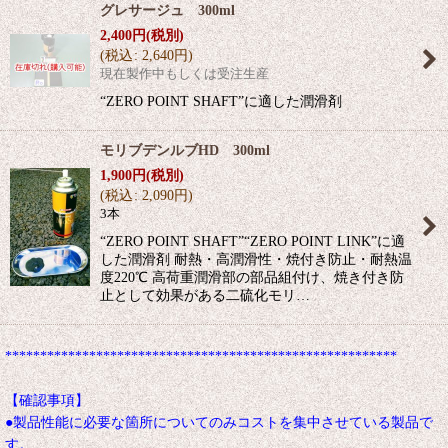
グレサージュ 300ml
2,400
円
(税別)
(
税込
:
2,640
円
)
現在製作中もしくは受注生産
“ZERO POINT SHAFT”に適した潤滑剤
モリブデンルブHD 300ml
1,900
円
(税別)
(
税込
:
2,090
円
)
3本
“ZERO POINT SHAFT”“ZERO POINT LINK”に適
した潤滑剤 耐熱・高潤滑性・焼付き防止・耐熱温
度220℃ 高荷重潤滑部の部品組付け、焼き付き防
止として効果がある二硫化モリ…
********************************************************
【確認事項】
●製品性能に必要な箇所についてのみコストを集中させている製品で
す。