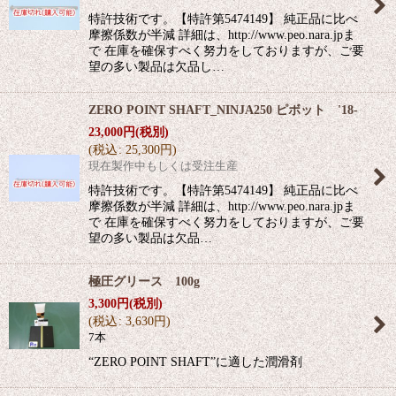
特許技術です。【特許第5474149】 純正品に比べ
摩擦係数が半減 詳細は、http://www.peo.nara.jpま
で 在庫を確保すべく努力をしておりますが、ご要
望の多い製品は欠品し…
ZERO POINT SHAFT_NINJA250 ピボット '18-
23,000
円
(税別)
(
税込
:
25,300
円
)
現在製作中もしくは受注生産
特許技術です。【特許第5474149】 純正品に比べ
摩擦係数が半減 詳細は、http://www.peo.nara.jpま
で 在庫を確保すべく努力をしておりますが、ご要
望の多い製品は欠品…
極圧グリース 100g
3,300
円
(税別)
(
税込
:
3,630
円
)
7本
“ZERO POINT SHAFT”に適した潤滑剤