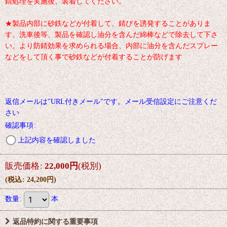
錆処理を実施後、装着してください。
★製品内部に砂鉄などが付着して、錆びを誘発することがありま
す。洗車後等、製品を確認し油分を含んだ綿棒などで除去して下さ
い。より防錆効果を求められる場合、内部に油分を含んだスプレー
などをして頂く事で砂鉄などが付着することが防げます
返信メールは"URL付きメール"です。メール受信設定にご注意くだ
さい
確認事項
:
上記内容を確認しました
販売価格
:
22,000
円
(税別)
(
税込
:
24,200
円
)
数量
:
本
返品特約に関する重要事項