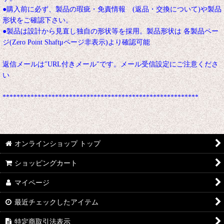
●購入前に必ず、製品の瑕疵・免責情報 (返品・交換について)や製品
形状をご確認下さい。
●製品は設計から見直し独自の形状等を採用。製品形状は 各製品ペー
ジ(Zero Point Shaftμページ非表示)より確認可能
返信メールは"URL付きメール"です。メール受信設定にご注意くださ
い
********************************************************
オンラインショップ トップ
ショッピングカート
マイページ
最近チェックしたアイテム
特定商取引法表示