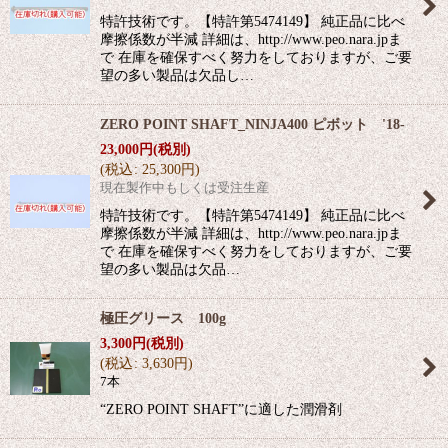
特許技術です。【特許第5474149】 純正品に比べ
摩擦係数が半減 詳細は、http://www.peo.nara.jpま
で 在庫を確保すべく努力をしておりますが、ご要
望の多い製品は欠品し…
ZERO POINT SHAFT_NINJA400 ピボット '18-
23,000
円
(税別)
(
税込
:
25,300
円
)
現在製作中もしくは受注生産
特許技術です。【特許第5474149】 純正品に比べ
摩擦係数が半減 詳細は、http://www.peo.nara.jpま
で 在庫を確保すべく努力をしておりますが、ご要
望の多い製品は欠品…
極圧グリース 100g
3,300
円
(税別)
(
税込
:
3,630
円
)
7本
“ZERO POINT SHAFT”に適した潤滑剤