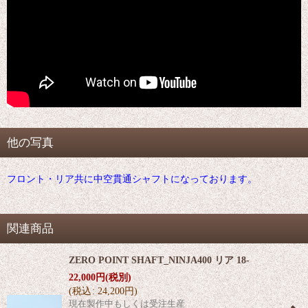
他の写真
フロント・リア共に中空貫通シャフトになっております。
関連商品
ZERO POINT SHAFT_NINJA400 リア 18-
22,000
円
(税別)
(
税込
:
24,200
円
)
現在製作中もしくは受注生産