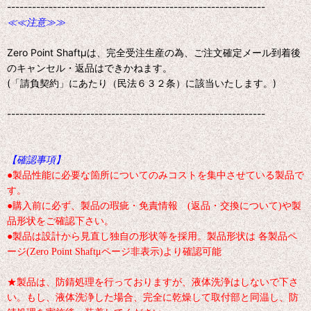
--------------------------------------------------------------
≪≪注意≫≫
Zero Point Shaftμは、完全受注生産の為、ご注文確定メール到着後
のキャンセル・返品はできかねます。
(「請負契約」にあたり（民法６３２条）に該当いたします。)
--------------------------------------------------------------
【確認事項】
●製品性能に必要な箇所についてのみコストを集中させている製品で
す。
●購入前に必ず、製品の瑕疵・免責情報 (返品・交換について)や製
品形状をご確認下さい。
●製品は設計から見直し独自の形状等を採用。製品形状は 各製品ペ
ージ(Zero Point Shaftμページ非表示)より確認可能
★製品は、防錆処理を行っておりますが、液体洗浄はしないで下さ
い。もし、液体洗浄した場合、完全に乾燥して取付部と同温し、防