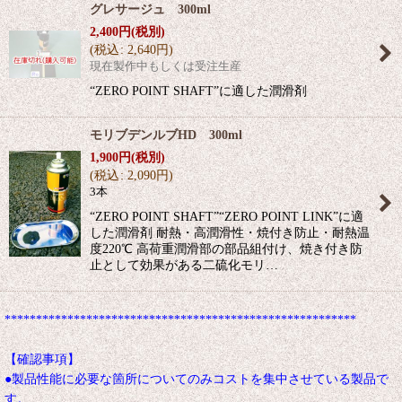
グレサージュ 300ml
2,400
円
(税別)
(
税込
:
2,640
円
)
現在製作中もしくは受注生産
“ZERO POINT SHAFT”に適した潤滑剤
モリブデンルブHD 300ml
1,900
円
(税別)
(
税込
:
2,090
円
)
3本
“ZERO POINT SHAFT”“ZERO POINT LINK”に適
した潤滑剤 耐熱・高潤滑性・焼付き防止・耐熱温
度220℃ 高荷重潤滑部の部品組付け、焼き付き防
止として効果がある二硫化モリ…
********************************************************
【確認事項】
●製品性能に必要な箇所についてのみコストを集中させている製品で
す。