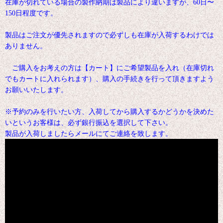
在庫が切れている場合の製作納期は製品により違いますが、60日〜
150日程度です。
製品はご注文が優先されますので必ずしも在庫が入荷するわけでは
ありません。
ご購入をお考えの方は【カート】にご希望製品を入れ（在庫切れ
でもカートに入れられます）、購入の手続きを行って頂きますよう
お願いいたします。
※予約のみを行いたい方、入荷してから購入するかどうかを決めた
いというお客様は、必ず銀行振込を選択して下さい。
製品が入荷しましたらメールにてご連絡を致します。