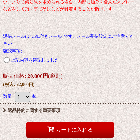
い。より防錆効果を求められる場合、内部に油分を含んだスプレー
などをして頂く事で砂鉄などが付着することが防げます
返信メールは"URL付きメール"です。メール受信設定にご注意くだ
さい
確認事項
:
上記内容を確認しました
販売価格
:
20,000
円
(税別)
(
税込
:
22,000
円
)
数量
:
本
返品特約に関する重要事項
カートに入れる