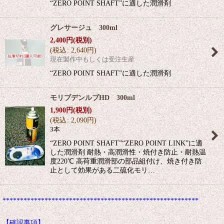
“ZERO POINT SHAFT”に適した潤滑剤
グレサージュ 300ml
2,400
円
(税別)
(
税込
:
2,640
円
)
現在製作中もしくは受注生産
“ZERO POINT SHAFT”に適した潤滑剤
モリブデンルブHD 300ml
1,900
円
(税別)
(
税込
:
2,090
円
)
3本
“ZERO POINT SHAFT”“ZERO POINT LINK”に適
した潤滑剤 耐熱・高潤滑性・焼付き防止・耐熱温
度220℃ 高荷重潤滑部の部品組付け、焼き付き防
止として効果がある二硫化モリ…
********************************************************
【確認事項】