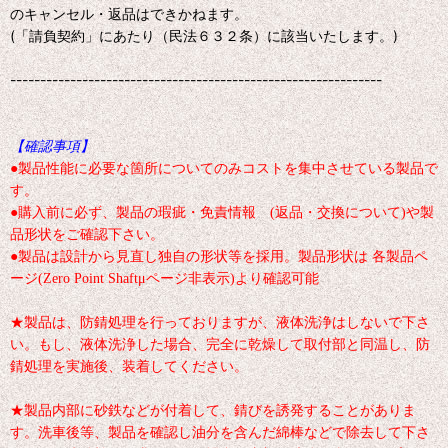
のキャンセル・返品はできかねます。
(「請負契約」にあたり（民法６３２条）に該当いたします。)
--------------------------------------------------------------
【確認事項】
●製品性能に必要な箇所についてのみコストを集中させている製品で
す。
●購入前に必ず、製品の瑕疵・免責情報 (返品・交換について)や製
品形状をご確認下さい。
●製品は設計から見直し独自の形状等を採用。製品形状は 各製品ペ
ージ(Zero Point Shaftμページ非表示)より確認可能
★製品は、防錆処理を行っておりますが、液体洗浄はしないで下さ
い。もし、液体洗浄した場合、完全に乾燥して取付部と同温し、防
錆処理を実施後、装着してください。
★製品内部に砂鉄などが付着して、錆びを誘発することがありま
す。洗車後等、製品を確認し油分を含んだ綿棒などで除去して下さ