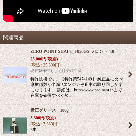
関連商品
ZERO POINT SHAFT_F850GS フロント '18-
23,000
円
(税別)
(
税込
:
25,300
円
)
現在製作中もしくは受注生産
特許技術です。【特許第5474149】 純正品に比べ
摩擦係数が半減!!エンジン停止中の取り回しが楽
になります。 詳細は、http://www.peo.nara.jpまで
在庫を確保すべく努…
極圧グリース 100g
3,300
円
(税別)
(
税込
:
3,630
円
)
7本