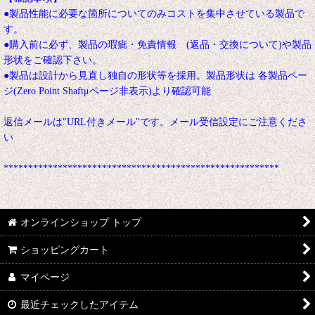
●製品性能に必要な箇所についてのみコストを集中させている製品で
す。
●購入前に必ず、製品の瑕疵・免責情報 (返品・交換について)や製品
形状をご確認下さい。
●製品は設計から見直し独自の形状等を採用。製品形状は 各製品ペー
ジ(Zero Point Shaftμページ非表示)より確認可能
返信メールは"URL付きメール"です。メール受信設定にご注意くださ
い
********************************************************
オンラインショップ トップ
ショッピングカート
マイページ
最近チェックしたアイテム