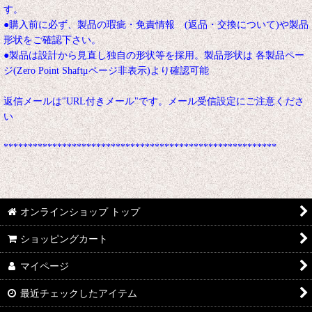
す。
●購入前に必ず、製品の瑕疵・免責情報 (返品・交換について)や製品
形状をご確認下さい。
●製品は設計から見直し独自の形状等を採用。製品形状は 各製品ペー
ジ(Zero Point Shaftμページ非表示)より確認可能
返信メールは"URL付きメール"です。メール受信設定にご注意くださ
い
********************************************************
オンラインショップ トップ
ショッピングカート
マイページ
最近チェックしたアイテム