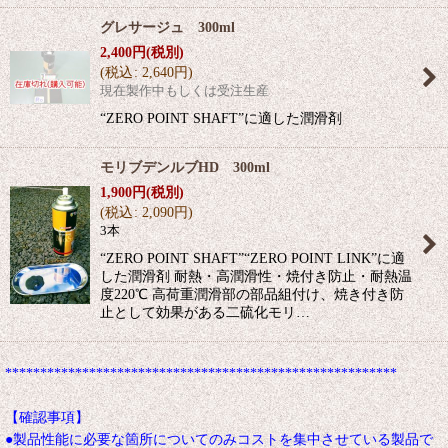
グレサージュ 300ml
2,400
円
(税別)
(
税込
:
2,640
円
)
現在製作中もしくは受注生産
“ZERO POINT SHAFT”に適した潤滑剤
モリブデンルブHD 300ml
1,900
円
(税別)
(
税込
:
2,090
円
)
3本
“ZERO POINT SHAFT”“ZERO POINT LINK”に適
した潤滑剤 耐熱・高潤滑性・焼付き防止・耐熱温
度220℃ 高荷重潤滑部の部品組付け、焼き付き防
止として効果がある二硫化モリ…
********************************************************
【確認事項】
●製品性能に必要な箇所についてのみコストを集中させている製品で