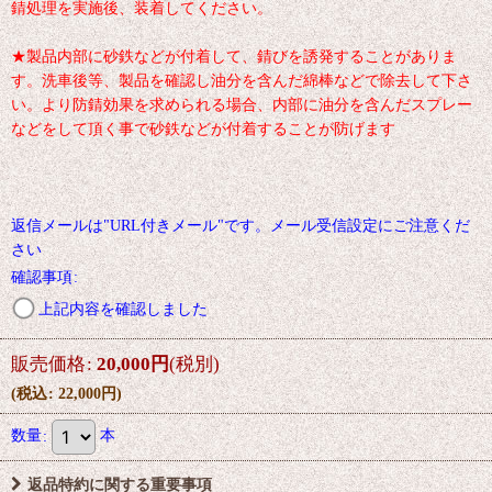
錆処理を実施後、装着してください。
★製品内部に砂鉄などが付着して、錆びを誘発することがありま
す。洗車後等、製品を確認し油分を含んだ綿棒などで除去して下さ
い。より防錆効果を求められる場合、内部に油分を含んだスプレー
などをして頂く事で砂鉄などが付着することが防げます
返信メールは"URL付きメール"です。メール受信設定にご注意くだ
さい
確認事項
:
上記内容を確認しました
販売価格
:
20,000
円
(税別)
(
税込
:
22,000
円
)
数量
:
本
返品特約に関する重要事項