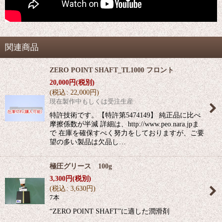
関連商品
ZERO POINT SHAFT_TL1000 フロント
20,000
円
(税別)
(
税込
:
22,000
円
)
現在製作中もしくは受注生産
特許技術です。【特許第5474149】 純正品に比べ
摩擦係数が半減 詳細は、http://www.peo.nara.jpま
で 在庫を確保すべく努力をしておりますが、ご要
望の多い製品は欠品し…
極圧グリース 100g
3,300
円
(税別)
(
税込
:
3,630
円
)
7本
“ZERO POINT SHAFT”に適した潤滑剤