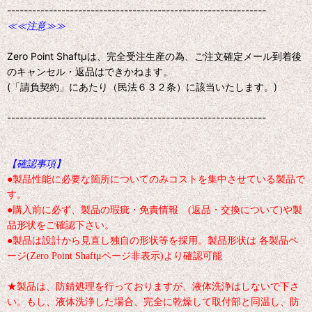
--------------------------------------------------------------
≪≪注意≫≫
Zero Point Shaftμは、完全受注生産の為、ご注文確定メール到着後
のキャンセル・返品はできかねます。
(「請負契約」にあたり（民法６３２条）に該当いたします。)
--------------------------------------------------------------
【確認事項】
●製品性能に必要な箇所についてのみコストを集中させている製品で
す。
●購入前に必ず、製品の瑕疵・免責情報 (返品・交換について)や製
品形状をご確認下さい。
●製品は設計から見直し独自の形状等を採用。製品形状は 各製品ペ
ージ(Zero Point Shaftμページ非表示)より確認可能
★製品は、防錆処理を行っておりますが、液体洗浄はしないで下さ
い。もし、液体洗浄した場合、完全に乾燥して取付部と同温し、防