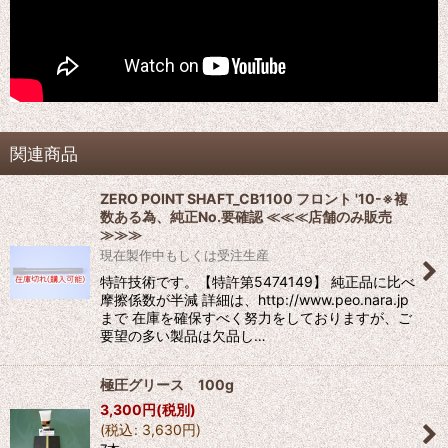
関連商品
ZERO POINT SHAFT_CB1100 フロント '10-※複
数ある為、純正No.要確認 ≪≪≪店舗のみ販売
≫≫≫
現在製作中もしくは受注生産
特許技術です。【特許第5474149】 純正品に比べ
摩擦係数が半減 詳細は、http://www.peo.nara.jp
まで 在庫を確保すべく努力をしておりますが、ご
要望の多い製品は欠品し…
極圧グリース 100g
3,300
円
(税別)
(
税込
:
3,630
円
)