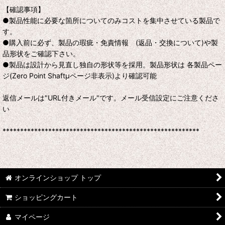
【確認事項】
●製品性能に必要な箇所についてのみコストを集中させている製品で
す。
●購入前に必ず、製品の瑕疵・免責情報 (返品・交換について)や製
品形状をご確認下さい。
●製品は設計から見直し独自の形状等を採用。製品形状は 各製品ペー
ジ(Zero Point Shaftμページ非表示)より確認可能
返信メールは"URL付きメール"です。メール受信設定にご注意くださ
い
********************************************************
オンラインショップ トップ
ショッピングカート
マイページ