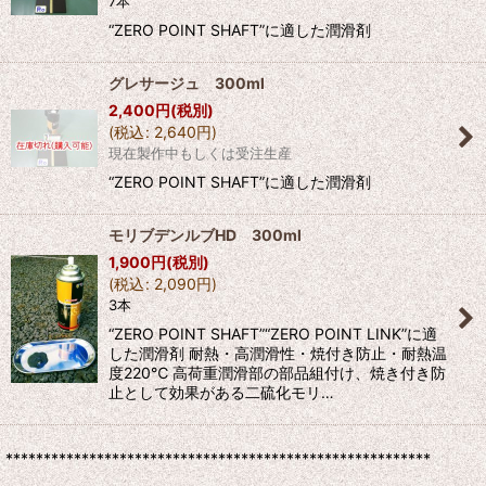
7本
“ZERO POINT SHAFT”に適した潤滑剤
グレサージュ 300ml
2,400
円
(税別)
(
税込
:
2,640
円
)
現在製作中もしくは受注生産
“ZERO POINT SHAFT”に適した潤滑剤
モリブデンルブHD 300ml
1,900
円
(税別)
(
税込
:
2,090
円
)
3本
“ZERO POINT SHAFT”“ZERO POINT LINK”に適
した潤滑剤 耐熱・高潤滑性・焼付き防止・耐熱温
度220℃ 高荷重潤滑部の部品組付け、焼き付き防
止として効果がある二硫化モリ…
********************************************************