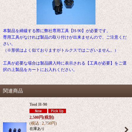
本製品を締緩する際に弊社専用工具【H-90】が必要です。
専用工具がなければ製品の取り付けが出来ませんので、ご注意くだ
さい。
（※形状はよく似ておりますがトルクスではございません。）
工具が必要な場合は製品購入時に表示される【工具が必要】をご選
択の上製品をカートにお入れください。
関連商品
Tool H-90
2,500
円
(税別)
(
税込
:
2,750
円
)
在庫あり