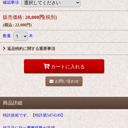
確認事項
:
販売価格
:
20,000
円
(税別)
(
税込
:
22,000
円
)
数量
:
本
返品特約に関する重要事項
カートに入れる
お問い合わせ
商品詳細
特許技術です。【特許第5474149】
純正品に比べ摩擦係数が半減