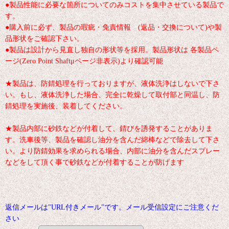
●製品性能に必要な箇所についてのみコストを集中させている製品で
す。
●購入前に必ず、製品の瑕疵・免責情報 (返品・交換について)や製
品形状をご確認下さい。
●製品は設計から見直し独自の形状等を採用。製品形状は 各製品ペ
ージ(Zero Point Shaftμページ非表示)より確認可能
★製品は、防錆処理を行っておりますが、液体洗浄はしないで下さ
い。もし、液体洗浄した場合、完全に乾燥して取付部と同温し、防
錆処理を実施後、装着してください。
★製品内部に砂鉄などが付着して、錆びを誘発することがありま
す。洗車後等、製品を確認し油分を含んだ綿棒などで除去して下さ
い。より防錆効果を求められる場合、内部に油分を含んだスプレー
などをして頂く事で砂鉄などが付着することが防げます
返信メールは"URL付きメール"です。メール受信設定にご注意くだ
さい