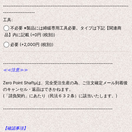
-----------------------------------------------------------------------
------------------
工具
:
不必要 ※製品には締緩専用工具必要。タイプは下記【関連商
品】内に記載
(+0
円
(税別)
)
必要
(+2,000
円
(税別)
)
--------------------------------------------------------------
≪≪注意≫≫
Zero Point Shaftμは、完全受注生産の為、ご注文確定メール到着後
のキャンセル・返品はできかねます。
(「請負契約」にあたり（民法６３２条）に該当いたします。)
--------------------------------------------------------------
【確認事項】