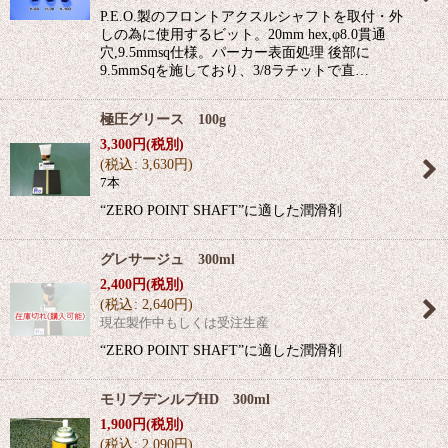
P.E.O.製のフロントアクスルシャフトを取付・外
しの為に使用するビット。20mm hex,φ8.0貫通
穴,9.5mmsq仕様。パーカー表面処理 後部に
9.5mmSqを施しており、3/8ラチットで直…
極圧グリース 100g
3,300
円
(税別)
(
税込
:
3,630
円
)
7本
“ZERO POINT SHAFT”に適した潤滑剤
グレサージュ 300ml
2,400
円
(税別)
(
税込
:
2,640
円
)
現在製作中もしくは受注生産
“ZERO POINT SHAFT”に適した潤滑剤
モリブデンルブHD 300ml
1,900
円
(税別)
(
税込
:
2,090
円
)