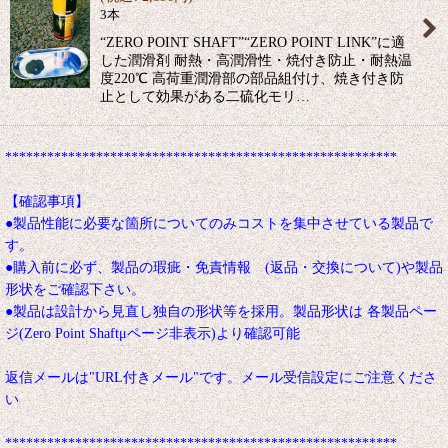
3本
“ZERO POINT SHAFT”“ZERO POINT LINK”に適
した潤滑剤 耐熱・高潤滑性・焼付き防止・耐熱温
度220℃ 高荷重潤滑部の部品組付け、焼き付き防
止として効果がある二硫化モリ…
********************************************************
【確認事項】
●製品性能に必要な箇所についてのみコストを集中させている製品で
す。
●購入前に必ず、製品の瑕疵・免責情報 (返品・交換について)や製品
形状をご確認下さい。
●製品は設計から見直し独自の形状等を採用。製品形状は 各製品ペー
ジ(Zero Point Shaftμページ非表示)より確認可能
返信メールは"URL付きメール"です。メール受信設定にご注意くださ
い
********************************************************