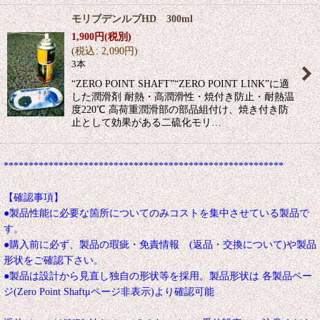
モリブデンルブHD 300ml
1,900
円
(税別)
(
税込
:
2,090
円
)
3本
“ZERO POINT SHAFT”“ZERO POINT LINK”に適
した潤滑剤 耐熱・高潤滑性・焼付き防止・耐熱温
度220℃ 高荷重潤滑部の部品組付け、焼き付き防
止として効果がある二硫化モリ…
********************************************************
【確認事項】
●製品性能に必要な箇所についてのみコストを集中させている製品で
す。
●購入前に必ず、製品の瑕疵・免責情報 (返品・交換について)や製品
形状をご確認下さい。
●製品は設計から見直し独自の形状等を採用。製品形状は 各製品ペー
ジ(Zero Point Shaftμページ非表示)より確認可能