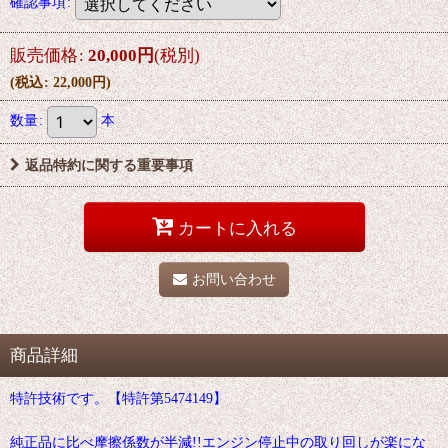
確認事項
:
販売価格
:
20,000
円
(税別)
(
税込
:
22,000
円
)
数量
:
本
返品特約に関する重要事項
カートに入れる
お問い合わせ
商品詳細
特許技術です。【特許第5474149】
純正品に比べ摩擦係数が半減!!エンジン停止中の取り回しが楽にな