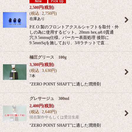
2,500
円
(税別)
(
税込
:
2,750
円
)
在庫あり
P.E.O.製のフロントアクスルシャフトを取付・外
しの為に使用するビット。20mm hex,φ8.0貫通
穴,9.5mmsq仕様。パーカー表面処理 後部に
9.5mmSqを施しており、3/8ラチットで直…
極圧グリース 100g
3,300
円
(税別)
(
税込
:
3,630
円
)
7本
“ZERO POINT SHAFT”に適した潤滑剤
グレサージュ 300ml
2,400
円
(税別)
(
税込
:
2,640
円
)
現在製作中もしくは受注生産
“ZERO POINT SHAFT”に適した潤滑剤