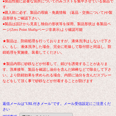
●製品性能に必要な箇所についてのみコストを集中させている製品で
す。
●購入前に必ず、製品の瑕疵・免責情報 (返品・交換について)や製
品形状をご確認下さい。
●製品は設計から見直し独自の形状等を採用。製品形状は 各製品ペ
ージ(Zero Point Shaftμページ非表示)より確認可能
★製品は、防錆処理を行っておりますが、液体洗浄はしないで下さ
い。もし、液体洗浄した場合、完全に乾燥して取付部と同温し、防
錆処理を実施後、装着してください。
★製品内部に砂鉄などが付着して、錆びを誘発することがありま
す。洗車後等、製品を確認し油分を含んだ綿棒などで除去して下さ
い。より防錆効果を求められる場合、内部に油分を含んだスプレー
などをして頂く事で砂鉄などが付着することが防げます
返信メールは"URL付きメール"です。メール受信設定にご注意くだ
さい