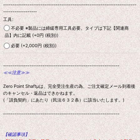
-----------------------------------------------------------------------
------------------
工具
:
不必要 ※製品には締緩専用工具必要。タイプは下記【関連商
品】内に記載
(+0
円
(税別)
)
必要
(+2,000
円
(税別)
)
--------------------------------------------------------------
≪≪注意≫≫
Zero Point Shaftμは、完全受注生産の為、ご注文確定メール到着後
のキャンセル・返品はできかねます。
(「請負契約」にあたり（民法６３２条）に該当いたします。)
--------------------------------------------------------------
【確認事項】