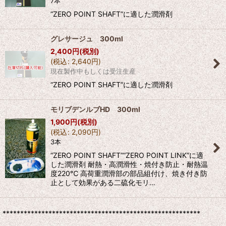
7本
“ZERO POINT SHAFT”に適した潤滑剤
グレサージュ 300ml
2,400
円
(税別)
(
税込
:
2,640
円
)
現在製作中もしくは受注生産
“ZERO POINT SHAFT”に適した潤滑剤
モリブデンルブHD 300ml
1,900
円
(税別)
(
税込
:
2,090
円
)
3本
“ZERO POINT SHAFT”“ZERO POINT LINK”に適
した潤滑剤 耐熱・高潤滑性・焼付き防止・耐熱温
度220℃ 高荷重潤滑部の部品組付け、焼き付き防
止として効果がある二硫化モリ…
********************************************************