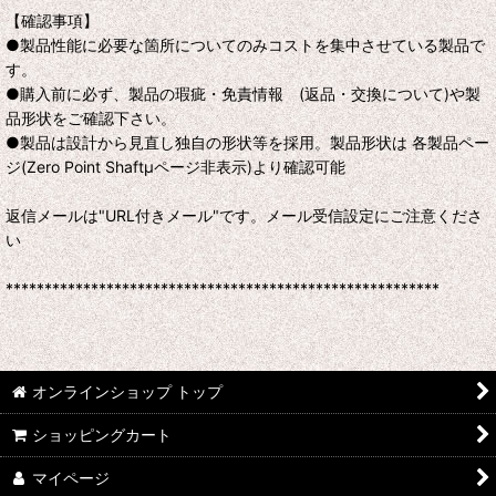
【確認事項】
●製品性能に必要な箇所についてのみコストを集中させている製品で
す。
●購入前に必ず、製品の瑕疵・免責情報 (返品・交換について)や製
品形状をご確認下さい。
●製品は設計から見直し独自の形状等を採用。製品形状は 各製品ペー
ジ(Zero Point Shaftμページ非表示)より確認可能
返信メールは"URL付きメール"です。メール受信設定にご注意くださ
い
********************************************************
オンラインショップ トップ
ショッピングカート
マイページ