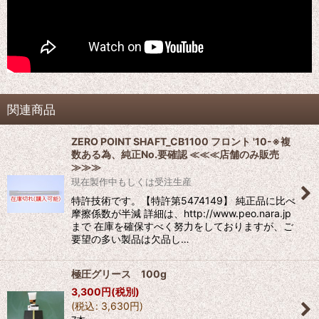
関連商品
ZERO POINT SHAFT_CB1100 フロント '10-※複
数ある為、純正No.要確認 ≪≪≪店舗のみ販売
≫≫≫
現在製作中もしくは受注生産
特許技術です。【特許第5474149】 純正品に比べ
摩擦係数が半減 詳細は、http://www.peo.nara.jp
まで 在庫を確保すべく努力をしておりますが、ご
要望の多い製品は欠品し…
極圧グリース 100g
3,300
円
(税別)
(
税込
:
3,630
円
)