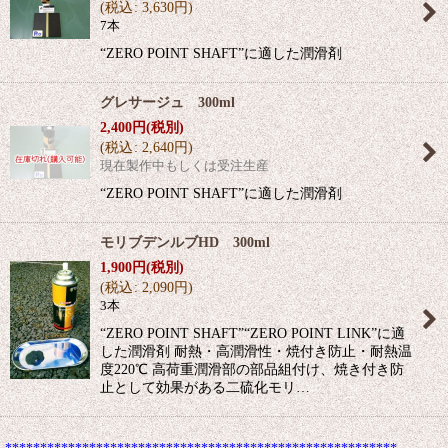
(
税込
:
3,630
円
)
7本
“ZERO POINT SHAFT”に適した潤滑剤
グレサージュ 300ml
2,400
円
(税別)
(
税込
:
2,640
円
)
現在製作中もしくは受注生産
“ZERO POINT SHAFT”に適した潤滑剤
モリブデンルブHD 300ml
1,900
円
(税別)
(
税込
:
2,090
円
)
3本
“ZERO POINT SHAFT”“ZERO POINT LINK”に適
した潤滑剤 耐熱・高潤滑性・焼付き防止・耐熱温
度220℃ 高荷重潤滑部の部品組付け、焼き付き防
止として効果がある二硫化モリ…