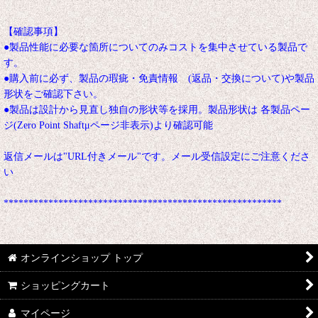
********************************************************
【確認事項】
●製品性能に必要な箇所についてのみコストを集中させている製品で
す。
●購入前に必ず、製品の瑕疵・免責情報 (返品・交換について)や製品
形状をご確認下さい。
●製品は設計から見直し独自の形状等を採用。製品形状は 各製品ペー
ジ(Zero Point Shaftμページ非表示)より確認可能
返信メールは"URL付きメール"です。メール受信設定にご注意くださ
い
********************************************************
オンラインショップ トップ
ショッピングカート
マイページ