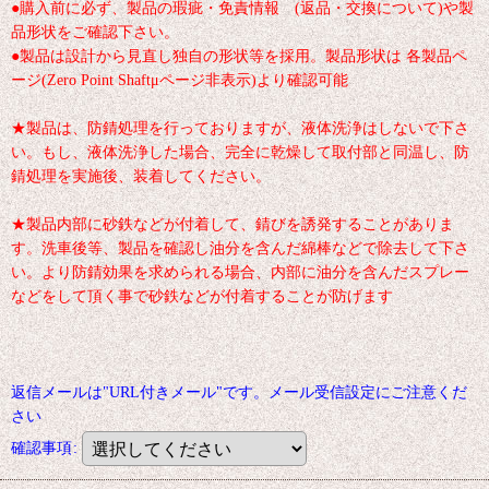
●購入前に必ず、製品の瑕疵・免責情報 (返品・交換について)や製
品形状をご確認下さい。
●製品は設計から見直し独自の形状等を採用。製品形状は 各製品ペ
ージ(Zero Point Shaftμページ非表示)より確認可能
★製品は、防錆処理を行っておりますが、液体洗浄はしないで下さ
い。もし、液体洗浄した場合、完全に乾燥して取付部と同温し、防
錆処理を実施後、装着してください。
★製品内部に砂鉄などが付着して、錆びを誘発することがありま
す。洗車後等、製品を確認し油分を含んだ綿棒などで除去して下さ
い。より防錆効果を求められる場合、内部に油分を含んだスプレー
などをして頂く事で砂鉄などが付着することが防げます
返信メールは"URL付きメール"です。メール受信設定にご注意くだ
さい
確認事項
: