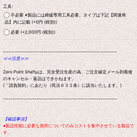
工具
:
不必要 ※製品には締緩専用工具必要。タイプは下記【関連商
品】内に記載
(+0
円
(税別)
)
必要
(+2,000
円
(税別)
)
--------------------------------------------------------------
≪≪注意≫≫
Zero Point Shaftμは、完全受注生産の為、ご注文確定メール到着後
のキャンセル・返品はできかねます。
(「請負契約」にあたり（民法６３２条）に該当いたします。)
--------------------------------------------------------------
【確認事項】
●製品性能に必要な箇所についてのみコストを集中させている製品で
す。