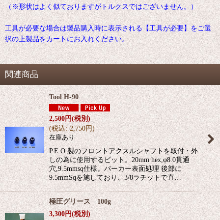
（※形状はよく似ておりますがトルクスではございません。）
工具が必要な場合は製品購入時に表示される【工具が必要】をご選
択の上製品をカートにお入れください。
関連商品
Tool H-90
2,500
円
(税別)
(
税込
:
2,750
円
)
在庫あり
P.E.O.製のフロントアクスルシャフトを取付・外
しの為に使用するビット。20mm hex,φ8.0貫通
穴,9.5mmsq仕様。パーカー表面処理 後部に
9.5mmSqを施しており、3/8ラチットで直…
極圧グリース 100g
3,300
円
(税別)