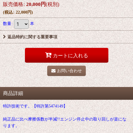
販売価格
:
20,000
円
(税別)
(
税込
:
22,000
円
)
数量
:
本
返品特約に関する重要事項
カートに入れる
お問い合わせ
商品詳細
特許技術です。【特許第5474149】
純正品に比べ摩擦係数が半減!!エンジン停止中の取り回しが楽にな
ります。