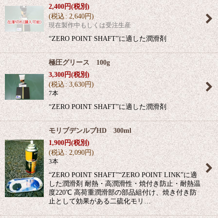
2,400
円
(税別)
(
税込
:
2,640
円
)
現在製作中もしくは受注生産
“ZERO POINT SHAFT”に適した潤滑剤
極圧グリース 100g
3,300
円
(税別)
(
税込
:
3,630
円
)
7本
“ZERO POINT SHAFT”に適した潤滑剤
モリブデンルブHD 300ml
1,900
円
(税別)
(
税込
:
2,090
円
)
3本
“ZERO POINT SHAFT”“ZERO POINT LINK”に適
した潤滑剤 耐熱・高潤滑性・焼付き防止・耐熱温
度220℃ 高荷重潤滑部の部品組付け、焼き付き防
止として効果がある二硫化モリ…