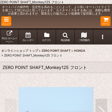
ZERO POINT SHAFT_Monkey125 フロント
オートバイの操作性・安定性を高めることによって、より良いオートバイライフ
を過ごして頂ければと思っております。カスタマイズをする為には、高額な費用
が必要と思われますが、製造元との協力により低価格で提供致します。
メニュー
カート
P.E.O. ホームペ
カレンダー
カテゴリ
商品検索
ご利用案内
ージ へ
オンラインショップ トップ
>
ZERO POINT SHAFT
>
HONDA
>
ZERO POINT SHAFT_Monkey125 フロント
ZERO POINT SHAFT_Monkey125 フロント