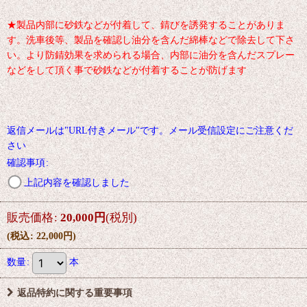
★製品内部に砂鉄などが付着して、錆びを誘発することがありま
す。洗車後等、製品を確認し油分を含んだ綿棒などで除去して下さ
い。より防錆効果を求められる場合、内部に油分を含んだスプレー
などをして頂く事で砂鉄などが付着することが防げます
返信メールは"URL付きメール"です。メール受信設定にご注意くだ
さい
確認事項
:
上記内容を確認しました
販売価格
:
20,000
円
(税別)
(
税込
:
22,000
円
)
数量
:
本
返品特約に関する重要事項