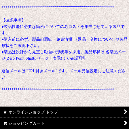
********************************************************
【確認事項】
●製品性能に必要な箇所についてのみコストを集中させている製品で
す。
●購入前に必ず、製品の瑕疵・免責情報 (返品・交換について)や製品
形状をご確認下さい。
●製品は設計から見直し独自の形状等を採用。製品形状は 各製品ペー
ジ(Zero Point Shaftμページ非表示)より確認可能
返信メールは"URL付きメール"です。メール受信設定にご注意くださ
い
********************************************************
オンラインショップ トップ
ショッピングカート