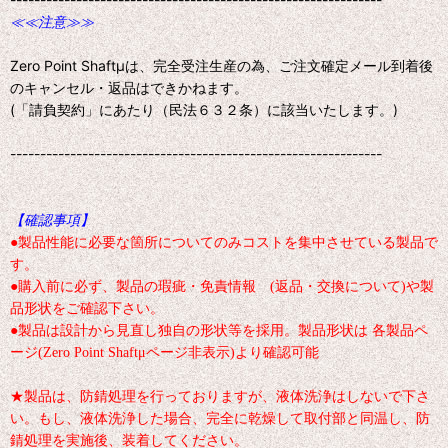
≪≪注意≫≫
Zero Point Shaftμは、完全受注生産の為、ご注文確定メール到着後
のキャンセル・返品はできかねます。
(「請負契約」にあたり（民法６３２条）に該当いたします。)
--------------------------------------------------------------
【確認事項】
●製品性能に必要な箇所についてのみコストを集中させている製品で
す。
●購入前に必ず、製品の瑕疵・免責情報 (返品・交換について)や製
品形状をご確認下さい。
●製品は設計から見直し独自の形状等を採用。製品形状は 各製品ペ
ージ(Zero Point Shaftμページ非表示)より確認可能
★製品は、防錆処理を行っておりますが、液体洗浄はしないで下さ
い。もし、液体洗浄した場合、完全に乾燥して取付部と同温し、防
錆処理を実施後、装着してください。