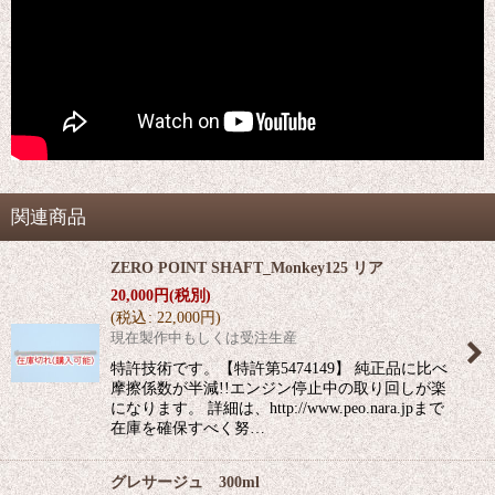
関連商品
ZERO POINT SHAFT_Monkey125 リア
20,000
円
(税別)
(
税込
:
22,000
円
)
現在製作中もしくは受注生産
特許技術です。【特許第5474149】 純正品に比べ
摩擦係数が半減!!エンジン停止中の取り回しが楽
になります。 詳細は、http://www.peo.nara.jpまで
在庫を確保すべく努…
グレサージュ 300ml