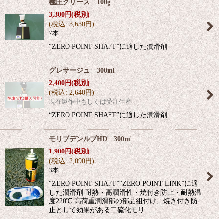
極圧グリース 100g
3,300
円
(税別)
(
税込
:
3,630
円
)
7本
“ZERO POINT SHAFT”に適した潤滑剤
グレサージュ 300ml
2,400
円
(税別)
(
税込
:
2,640
円
)
現在製作中もしくは受注生産
“ZERO POINT SHAFT”に適した潤滑剤
モリブデンルブHD 300ml
1,900
円
(税別)
(
税込
:
2,090
円
)
3本
“ZERO POINT SHAFT”“ZERO POINT LINK”に適
した潤滑剤 耐熱・高潤滑性・焼付き防止・耐熱温
度220℃ 高荷重潤滑部の部品組付け、焼き付き防
止として効果がある二硫化モリ…