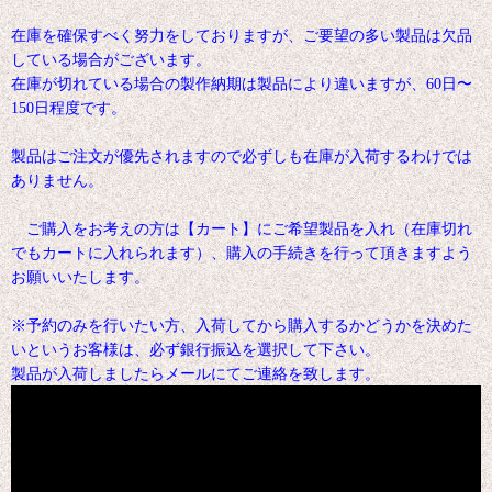
在庫を確保すべく努力をしておりますが、ご要望の多い製品は欠品
している場合がございます。
在庫が切れている場合の製作納期は製品により違いますが、60日〜
150日程度です。
製品はご注文が優先されますので必ずしも在庫が入荷するわけでは
ありません。
ご購入をお考えの方は【カート】にご希望製品を入れ（在庫切れ
でもカートに入れられます）、購入の手続きを行って頂きますよう
お願いいたします。
※予約のみを行いたい方、入荷してから購入するかどうかを決めた
いというお客様は、必ず銀行振込を選択して下さい。
製品が入荷しましたらメールにてご連絡を致します。