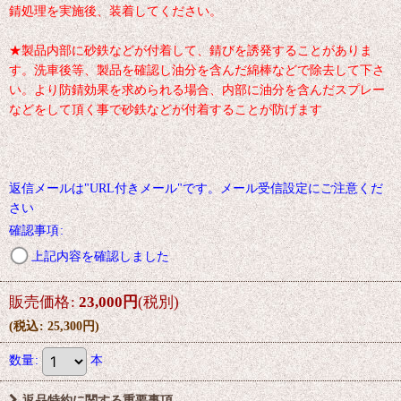
錆処理を実施後、装着してください。
★製品内部に砂鉄などが付着して、錆びを誘発することがありま
す。洗車後等、製品を確認し油分を含んだ綿棒などで除去して下さ
い。より防錆効果を求められる場合、内部に油分を含んだスプレー
などをして頂く事で砂鉄などが付着することが防げます
返信メールは"URL付きメール"です。メール受信設定にご注意くだ
さい
確認事項
:
上記内容を確認しました
販売価格
:
23,000
円
(税別)
(
税込
:
25,300
円
)
数量
:
本
返品特約に関する重要事項