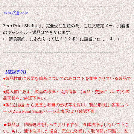
--------------------------------------------------------------
≪≪注意≫≫
Zero Point Shaftμは、完全受注生産の為、ご注文確定メール到着後
のキャンセル・返品はできかねます。
(「請負契約」にあたり（民法６３２条）に該当いたします。)
--------------------------------------------------------------
【確認事項】
●製品性能に必要な箇所についてのみコストを集中させている製品で
す。
●購入前に必ず、製品の瑕疵・免責情報 (返品・交換について)や製
品形状をご確認下さい。
●製品は設計から見直し独自の形状等を採用。製品形状は 各製品ペ
ージ(Zero Point Shaftμページ非表示)より確認可能
★製品は、防錆処理を行っておりますが、液体洗浄はしないで下さ
い。もし、液体洗浄した場合、完全に乾燥して取付部と同温し、防