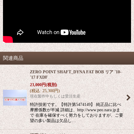
関連商品
ZERO POINT SHAFT_DYNA FAT BOB リア '10-
'17 FXDF
23,000
円
(税別)
(
税込
:
25,300
円
)
現在製作中もしくは受注生産
特許技術です。【特許第5474149】 純正品に比べ
摩擦係数が半減 詳細は、http://www.peo.nara.jpま
で 在庫を確保すべく努力をしておりますが、ご要
望の多い製品は欠品し…