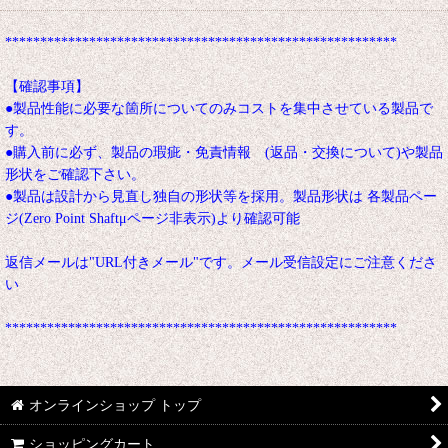
********************************************************
【確認事項】
●製品性能に必要な箇所についてのみコストを集中させている製品で
す。
●購入前に必ず、製品の瑕疵・免責情報 (返品・交換について)や製品
形状をご確認下さい。
●製品は設計から見直し独自の形状等を採用。製品形状は 各製品ペー
ジ(Zero Point Shaftμページ非表示)より確認可能
返信メールは"URL付きメール"です。メール受信設定にご注意くださ
い
********************************************************
オンラインショップ トップ
ショッピングカート