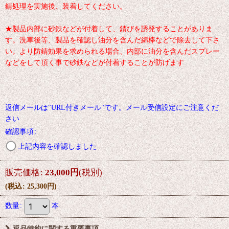
錆処理を実施後、装着してください。
★製品内部に砂鉄などが付着して、錆びを誘発することがありま
す。洗車後等、製品を確認し油分を含んだ綿棒などで除去して下さ
い。より防錆効果を求められる場合、内部に油分を含んだスプレー
などをして頂く事で砂鉄などが付着することが防げます
返信メールは"URL付きメール"です。メール受信設定にご注意くだ
さい
確認事項
:
上記内容を確認しました
販売価格
:
23,000
円
(税別)
(
税込
:
25,300
円
)
数量
:
本
返品特約に関する重要事項