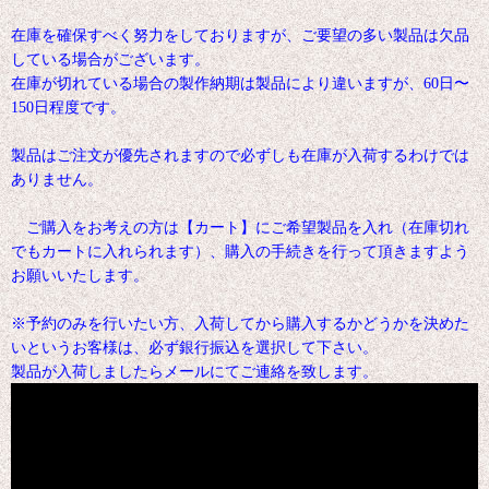
在庫を確保すべく努力をしておりますが、ご要望の多い製品は欠品
している場合がございます。
在庫が切れている場合の製作納期は製品により違いますが、60日〜
150日程度です。
製品はご注文が優先されますので必ずしも在庫が入荷するわけでは
ありません。
ご購入をお考えの方は【カート】にご希望製品を入れ（在庫切れ
でもカートに入れられます）、購入の手続きを行って頂きますよう
お願いいたします。
※予約のみを行いたい方、入荷してから購入するかどうかを決めた
いというお客様は、必ず銀行振込を選択して下さい。
製品が入荷しましたらメールにてご連絡を致します。