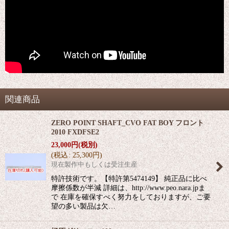
関連商品
ZERO POINT SHAFT_CVO FAT BOY フロント
2010 FXDFSE2
23,000
円
(税別)
(
税込
:
25,300
円
)
現在製作中もしくは受注生産
特許技術です。【特許第5474149】 純正品に比べ
摩擦係数が半減 詳細は、http://www.peo.nara.jpま
で 在庫を確保すべく努力をしておりますが、ご要
望の多い製品は欠…