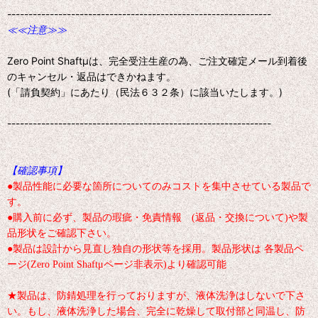
--------------------------------------------------------------
≪≪注意≫≫
Zero Point Shaftμは、完全受注生産の為、ご注文確定メール到着後
のキャンセル・返品はできかねます。
(「請負契約」にあたり（民法６３２条）に該当いたします。)
--------------------------------------------------------------
【確認事項】
●製品性能に必要な箇所についてのみコストを集中させている製品で
す。
●購入前に必ず、製品の瑕疵・免責情報 (返品・交換について)や製
品形状をご確認下さい。
●製品は設計から見直し独自の形状等を採用。製品形状は 各製品ペ
ージ(Zero Point Shaftμページ非表示)より確認可能
★製品は、防錆処理を行っておりますが、液体洗浄はしないで下さ
い。もし、液体洗浄した場合、完全に乾燥して取付部と同温し、防