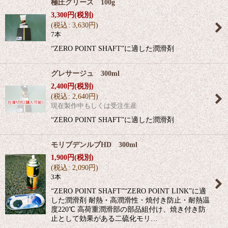
極圧グリース 100g
3,300
円
(税別)
(
税込
:
3,630
円
)
7本
“ZERO POINT SHAFT”に適した潤滑剤
グレサージュ 300ml
2,400
円
(税別)
(
税込
:
2,640
円
)
現在製作中もしくは受注生産
“ZERO POINT SHAFT”に適した潤滑剤
モリブデンルブHD 300ml
1,900
円
(税別)
(
税込
:
2,090
円
)
3本
“ZERO POINT SHAFT”“ZERO POINT LINK”に適
した潤滑剤 耐熱・高潤滑性・焼付き防止・耐熱温
度220℃ 高荷重潤滑部の部品組付け、焼き付き防
止として効果がある二硫化モリ…