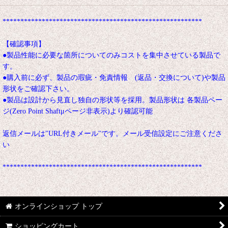
********************************************************
【確認事項】
●製品性能に必要な箇所についてのみコストを集中させている製品で
す。
●購入前に必ず、製品の瑕疵・免責情報 (返品・交換について)や製品
形状をご確認下さい。
●製品は設計から見直し独自の形状等を採用。製品形状は 各製品ペー
ジ(Zero Point Shaftμページ非表示)より確認可能
返信メールは"URL付きメール"です。メール受信設定にご注意くださ
い
********************************************************
オンラインショップ トップ
ショッピングカート