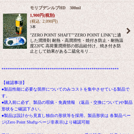
モリブデンルブHD 300ml
1,900
円
(税別)
(
税込
:
2,090
円
)
3本
“ZERO POINT SHAFT”“ZERO POINT LINK”に適
した潤滑剤 耐熱・高潤滑性・焼付き防止・耐熱温
度220℃ 高荷重潤滑部の部品組付け、焼き付き防
止として効果がある二硫化モリ…
********************************************************
【確認事項】
●製品性能に必要な箇所についてのみコストを集中させている製品で
す。
●購入前に必ず、製品の瑕疵・免責情報 (返品・交換について)や製品
形状をご確認下さい。
●製品は設計から見直し独自の形状等を採用。製品形状は 各製品ペー
ジ(Zero Point Shaftμページ非表示)より確認可能