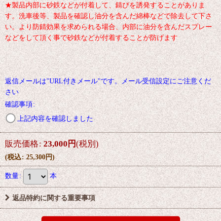
★製品内部に砂鉄などが付着して、錆びを誘発することがありま
す。洗車後等、製品を確認し油分を含んだ綿棒などで除去して下さ
い。より防錆効果を求められる場合、内部に油分を含んだスプレー
などをして頂く事で砂鉄などが付着することが防げます
返信メールは"URL付きメール"です。メール受信設定にご注意くだ
さい
確認事項
:
上記内容を確認しました
販売価格
:
23,000
円
(税別)
(
税込
:
25,300
円
)
数量
:
本
返品特約に関する重要事項