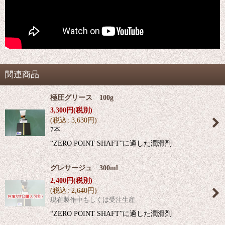
関連商品
極圧グリース 100g
3,300
円
(税別)
(
税込
:
3,630
円
)
7本
“ZERO POINT SHAFT”に適した潤滑剤
グレサージュ 300ml
2,400
円
(税別)
(
税込
:
2,640
円
)
現在製作中もしくは受注生産
“ZERO POINT SHAFT”に適した潤滑剤