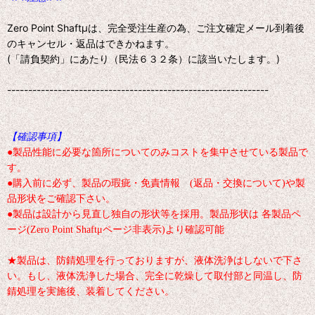
Zero Point Shaftμは、完全受注生産の為、ご注文確定メール到着後
のキャンセル・返品はできかねます。
(「請負契約」にあたり（民法６３２条）に該当いたします。)
--------------------------------------------------------------
【確認事項】
●製品性能に必要な箇所についてのみコストを集中させている製品で
す。
●購入前に必ず、製品の瑕疵・免責情報 (返品・交換について)や製
品形状をご確認下さい。
●製品は設計から見直し独自の形状等を採用。製品形状は 各製品ペ
ージ(Zero Point Shaftμページ非表示)より確認可能
★製品は、防錆処理を行っておりますが、液体洗浄はしないで下さ
い。もし、液体洗浄した場合、完全に乾燥して取付部と同温し、防
錆処理を実施後、装着してください。