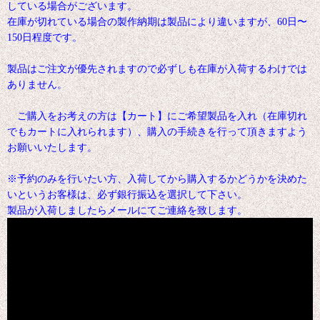
している場合がございます。
在庫が切れている場合の製作納期は製品により違いますが、60日〜
150日程度です。
製品はご注文が優先されますので必ずしも在庫が入荷するわけでは
ありません。
ご購入をお考えの方は【カート】にご希望製品を入れ（在庫切れ
でもカートに入れられます）、購入の手続きを行って頂きますよう
お願いいたします。
※予約のみを行いたい方、入荷してから購入するかどうかを決めた
いというお客様は、必ず銀行振込を選択して下さい。
製品が入荷しましたらメールにてご連絡を致します。