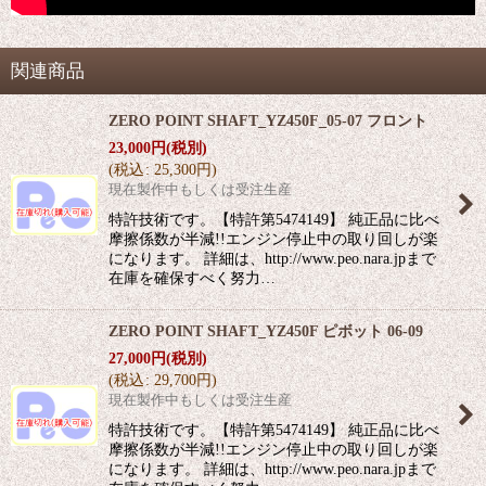
関連商品
ZERO POINT SHAFT_YZ450F_05-07 フロント
23,000
円
(税別)
(
税込
:
25,300
円
)
現在製作中もしくは受注生産
特許技術です。【特許第5474149】 純正品に比べ
摩擦係数が半減!!エンジン停止中の取り回しが楽
になります。 詳細は、http://www.peo.nara.jpまで
在庫を確保すべく努力…
ZERO POINT SHAFT_YZ450F ピボット 06-09
27,000
円
(税別)
(
税込
:
29,700
円
)
現在製作中もしくは受注生産
特許技術です。【特許第5474149】 純正品に比べ
摩擦係数が半減!!エンジン停止中の取り回しが楽
になります。 詳細は、http://www.peo.nara.jpまで