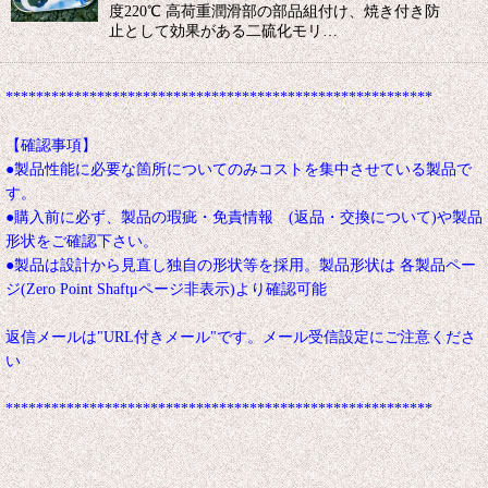
度220℃ 高荷重潤滑部の部品組付け、焼き付き防
止として効果がある二硫化モリ…
********************************************************
【確認事項】
●製品性能に必要な箇所についてのみコストを集中させている製品で
す。
●購入前に必ず、製品の瑕疵・免責情報 (返品・交換について)や製品
形状をご確認下さい。
●製品は設計から見直し独自の形状等を採用。製品形状は 各製品ペー
ジ(Zero Point Shaftμページ非表示)より確認可能
返信メールは"URL付きメール"です。メール受信設定にご注意くださ
い
********************************************************