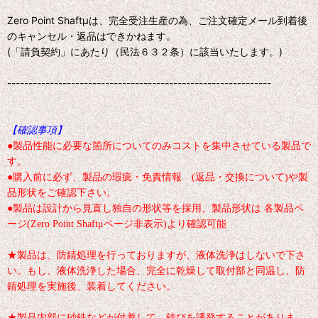
Zero Point Shaftμは、完全受注生産の為、ご注文確定メール到着後
のキャンセル・返品はできかねます。
(「請負契約」にあたり（民法６３２条）に該当いたします。)
--------------------------------------------------------------
【確認事項】
●製品性能に必要な箇所についてのみコストを集中させている製品で
す。
●購入前に必ず、製品の瑕疵・免責情報 (返品・交換について)や製
品形状をご確認下さい。
●製品は設計から見直し独自の形状等を採用。製品形状は 各製品ペ
ージ(Zero Point Shaftμページ非表示)より確認可能
★製品は、防錆処理を行っておりますが、液体洗浄はしないで下さ
い。もし、液体洗浄した場合、完全に乾燥して取付部と同温し、防
錆処理を実施後、装着してください。
★製品内部に砂鉄などが付着して、錆びを誘発することがありま