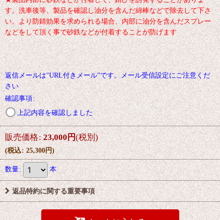
す。洗車後等、製品を確認し油分を含んだ綿棒などで除去して下さ
い。より防錆効果を求められる場合、内部に油分を含んだスプレー
などをして頂く事で砂鉄などが付着することが防げます
返信メールは"URL付きメール"です。メール受信設定にご注意くだ
さい
確認事項
:
上記内容を確認しました
販売価格
:
23,000
円
(税別)
(
税込
:
25,300
円
)
数量
:
本
返品特約に関する重要事項