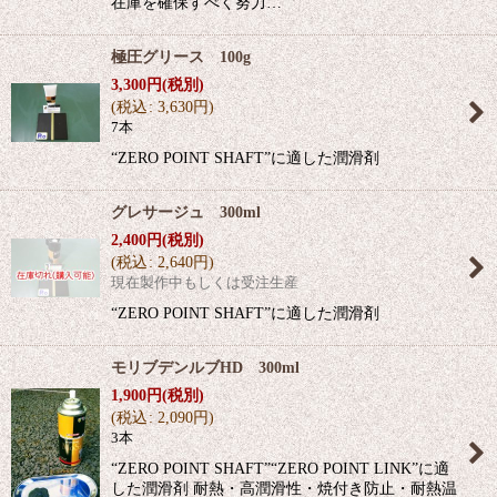
在庫を確保すべく努力…
極圧グリース 100g
3,300
円
(税別)
(
税込
:
3,630
円
)
7本
“ZERO POINT SHAFT”に適した潤滑剤
グレサージュ 300ml
2,400
円
(税別)
(
税込
:
2,640
円
)
現在製作中もしくは受注生産
“ZERO POINT SHAFT”に適した潤滑剤
モリブデンルブHD 300ml
1,900
円
(税別)
(
税込
:
2,090
円
)
3本
“ZERO POINT SHAFT”“ZERO POINT LINK”に適
した潤滑剤 耐熱・高潤滑性・焼付き防止・耐熱温