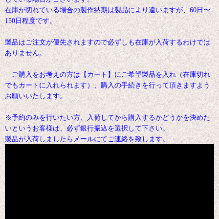
在庫が切れている場合の製作納期は製品により違いますが、60日〜
150日程度です。
製品はご注文が優先されますので必ずしも在庫が入荷するわけでは
ありません。
ご購入をお考えの方は【カート】にご希望製品を入れ（在庫切れ
でもカートに入れられます）、購入の手続きを行って頂きますよう
お願いいたします。
※予約のみを行いたい方、入荷してから購入するかどうかを決めた
いというお客様は、必ず銀行振込を選択して下さい。
製品が入荷しましたらメールにてご連絡を致します。