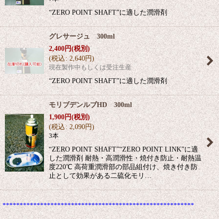
“ZERO POINT SHAFT”に適した潤滑剤
グレサージュ 300ml
2,400
円
(税別)
(
税込
:
2,640
円
)
現在製作中もしくは受注生産
“ZERO POINT SHAFT”に適した潤滑剤
モリブデンルブHD 300ml
1,900
円
(税別)
(
税込
:
2,090
円
)
3本
“ZERO POINT SHAFT”“ZERO POINT LINK”に適
した潤滑剤 耐熱・高潤滑性・焼付き防止・耐熱温
度220℃ 高荷重潤滑部の部品組付け、焼き付き防
止として効果がある二硫化モリ…
********************************************************