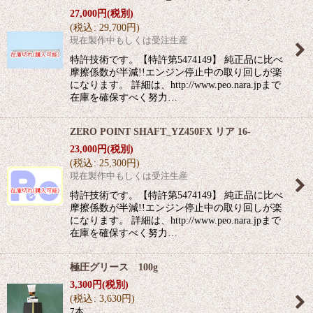
27,000
円
(税別)
(
税込
:
29,700
円
)
現在製作中もしくは受注生産
特許技術です。【特許第5474149】 純正品に比べ
摩擦係数が半減!!エンジン停止中の取り回しが楽
になります。 詳細は、http://www.peo.nara.jpまで
在庫を確保すべく努力…
ZERO POINT SHAFT_YZ450FX リア 16-
23,000
円
(税別)
(
税込
:
25,300
円
)
現在製作中もしくは受注生産
特許技術です。【特許第5474149】 純正品に比べ
摩擦係数が半減!!エンジン停止中の取り回しが楽
になります。 詳細は、http://www.peo.nara.jpまで
在庫を確保すべく努力…
極圧グリース 100g
3,300
円
(税別)
(
税込
:
3,630
円
)
7本