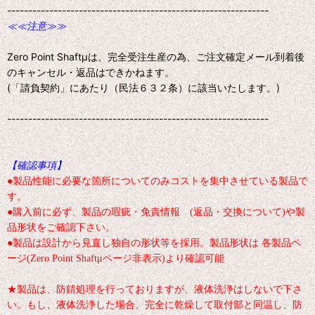
--------------------------------------------------------------
≪≪注意≫≫
Zero Point Shaftμは、完全受注生産の為、ご注文確定メール到着後
のキャンセル・返品はできかねます。
(「請負契約」にあたり（民法６３２条）に該当いたします。)
--------------------------------------------------------------
【確認事項】
●製品性能に必要な箇所についてのみコストを集中させている製品で
す。
●購入前に必ず、製品の瑕疵・免責情報 (返品・交換について)や製
品形状をご確認下さい。
●製品は設計から見直し独自の形状等を採用。製品形状は 各製品ペ
ージ(Zero Point Shaftμページ非表示)より確認可能
★製品は、防錆処理を行っておりますが、液体洗浄はしないで下さ
い。もし、液体洗浄した場合、完全に乾燥して取付部と同温し、防