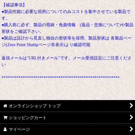
【確認事項】
●製品性能に必要な箇所についてのみコストを集中させている製品で
す。
●購入前に必ず、製品の瑕疵・免責情報 (返品・交換について)や製品
形状をご確認下さい。
●製品は設計から見直し独自の形状等を採用。製品形状は 各製品ペー
ジ(Zero Point Shaftμページ非表示)より確認可能
返信メールは"URL付きメール"です。メール受信設定にご注意くださ
い
********************************************************
オンラインショップ トップ
ショッピングカート
マイページ