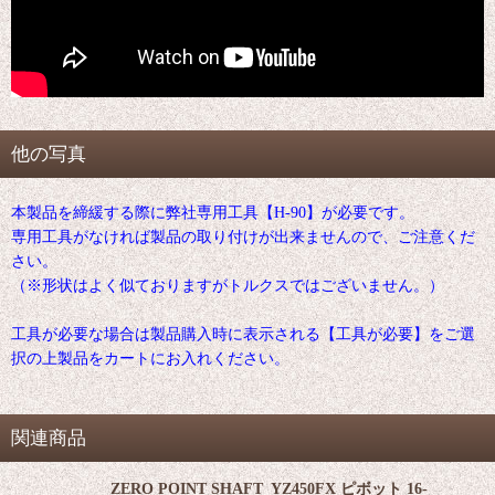
他の写真
本製品を締緩する際に弊社専用工具【H-90】が必要です。
専用工具がなければ製品の取り付けが出来ませんので、ご注意くだ
さい。
（※形状はよく似ておりますがトルクスではございません。）
工具が必要な場合は製品購入時に表示される【工具が必要】をご選
択の上製品をカートにお入れください。
関連商品
ZERO POINT SHAFT_YZ450FX ピボット 16-