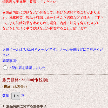
錆処理を実施後、装着してください。
★製品内部に砂鉄などが付着して、錆びを誘発することがありま
す。洗車後等、製品を確認し油分を含んだ綿棒などで除去して下さ
い。より防錆効果を求められる場合、内部に油分を含んだスプレー
などをして頂く事で砂鉄などが付着することが防げます
返信メールは"URL付きメール"です。メール受信設定にご注意くだ
さい
確認事項
:
上記内容を確認しました
販売価格
:
23,000
円
(税別)
(
税込
:
25,300
円
)
数量
:
本
返品特約に関する重要事項