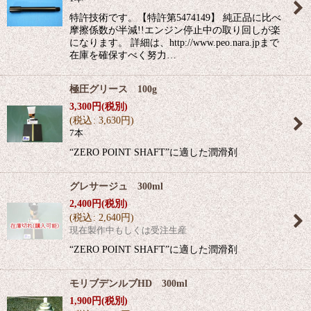
特許技術です。【特許第5474149】 純正品に比べ
摩擦係数が半減!!エンジン停止中の取り回しが楽
になります。 詳細は、http://www.peo.nara.jpまで
在庫を確保すべく努力…
極圧グリース 100g
3,300
円
(税別)
(
税込
:
3,630
円
)
7本
“ZERO POINT SHAFT”に適した潤滑剤
グレサージュ 300ml
2,400
円
(税別)
(
税込
:
2,640
円
)
現在製作中もしくは受注生産
“ZERO POINT SHAFT”に適した潤滑剤
モリブデンルブHD 300ml
1,900
円
(税別)