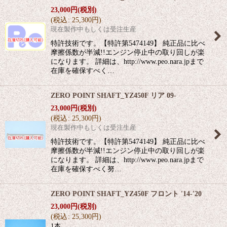
23,000
円
(税別)
(
税込
:
25,300
円
)
現在製作中もしくは受注生産
特許技術です。【特許第5474149】 純正品に比べ
摩擦係数が半減!!エンジン停止中の取り回しが楽
になります。 詳細は、http://www.peo.nara.jpまで
在庫を確保すべく…
ZERO POINT SHAFT_YZ450F リア 09-
23,000
円
(税別)
(
税込
:
25,300
円
)
現在製作中もしくは受注生産
特許技術です。【特許第5474149】 純正品に比べ
摩擦係数が半減!!エンジン停止中の取り回しが楽
になります。 詳細は、http://www.peo.nara.jpまで
在庫を確保すべく努…
ZERO POINT SHAFT_YZ450F フロント '14-'20
23,000
円
(税別)
(
税込
:
25,300
円
)
1本