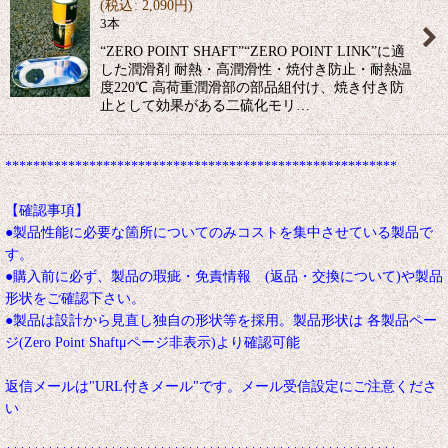
(
税込
:
2,090
円
)
3本
“ZERO POINT SHAFT”“ZERO POINT LINK”に適
した潤滑剤 耐熱・高潤滑性・焼付き防止・耐熱温
度220℃ 高荷重潤滑部の部品組付け、焼き付き防
止として効果がある二硫化モリ…
********************************************************
【確認事項】
●製品性能に必要な箇所についてのみコストを集中させている製品で
す。
●購入前に必ず、製品の瑕疵・免責情報 (返品・交換について)や製品
形状をご確認下さい。
●製品は設計から見直し独自の形状等を採用。製品形状は 各製品ペー
ジ(Zero Point Shaftμページ非表示)より確認可能
返信メールは"URL付きメール"です。メール受信設定にご注意くださ
い