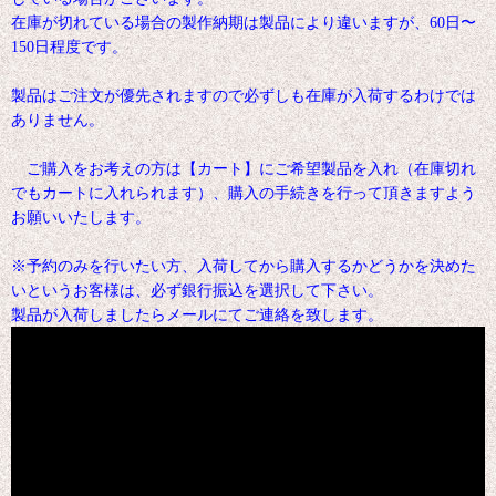
在庫が切れている場合の製作納期は製品により違いますが、60日〜
150日程度です。
製品はご注文が優先されますので必ずしも在庫が入荷するわけでは
ありません。
ご購入をお考えの方は【カート】にご希望製品を入れ（在庫切れ
でもカートに入れられます）、購入の手続きを行って頂きますよう
お願いいたします。
※予約のみを行いたい方、入荷してから購入するかどうかを決めた
いというお客様は、必ず銀行振込を選択して下さい。
製品が入荷しましたらメールにてご連絡を致します。