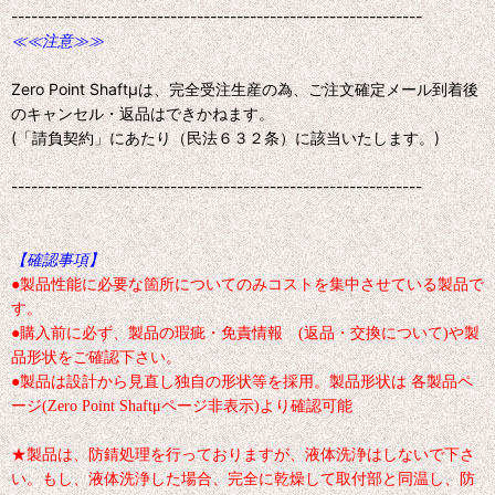
--------------------------------------------------------------
≪≪注意≫≫
Zero Point Shaftμは、完全受注生産の為、ご注文確定メール到着後
のキャンセル・返品はできかねます。
(「請負契約」にあたり（民法６３２条）に該当いたします。)
--------------------------------------------------------------
【確認事項】
●製品性能に必要な箇所についてのみコストを集中させている製品で
す。
●購入前に必ず、製品の瑕疵・免責情報 (返品・交換について)や製
品形状をご確認下さい。
●製品は設計から見直し独自の形状等を採用。製品形状は 各製品ペ
ージ(Zero Point Shaftμページ非表示)より確認可能
★製品は、防錆処理を行っておりますが、液体洗浄はしないで下さ
い。もし、液体洗浄した場合、完全に乾燥して取付部と同温し、防