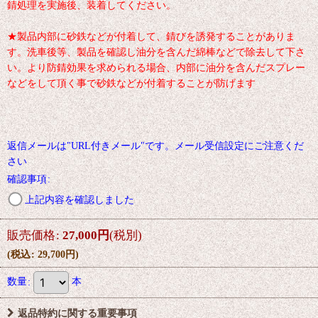
錆処理を実施後、装着してください。
★製品内部に砂鉄などが付着して、錆びを誘発することがありま
す。洗車後等、製品を確認し油分を含んだ綿棒などで除去して下さ
い。より防錆効果を求められる場合、内部に油分を含んだスプレー
などをして頂く事で砂鉄などが付着することが防げます
返信メールは"URL付きメール"です。メール受信設定にご注意くだ
さい
確認事項
:
上記内容を確認しました
販売価格
:
27,000
円
(税別)
(
税込
:
29,700
円
)
数量
:
本
返品特約に関する重要事項