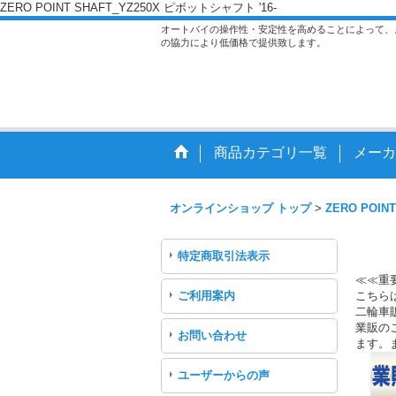
ZERO POINT SHAFT_YZ250X ピボットシャフト '16-
オートバイの操作性・安定性を高めることによって、
の協力により低価格で提供致します。
商品カテゴリ一覧
メーカ
オンラインショップ トップ
>
ZERO POINT
特定商取引法表示
≪≪重
ご利用案内
こちら
二輪車
業販のご
お問い合わせ
ます。
ユーザーからの声