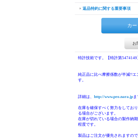
返品特約に関する重要事項
お
特許技術です。【特許第5474149
純正品に比べ摩擦係数が半減!!
す。
詳細は、
http://www.peo.nara.jp
ま
在庫を確保すべく努力をしており
る場合がございます。
在庫が切れている場合の製作納期は
程度です。
製品はご注文が優先されますので