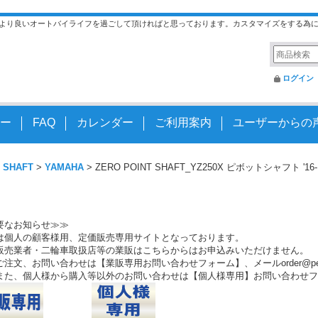
より良いオートバイライフを過ごして頂ければと思っております。カスタマイズをする為
ログイン
ー
FAQ
カレンダー
ご利用案内
ユーザーからの
 SHAFT
>
YAMAHA
>
ZERO POINT SHAFT_YZ250X ピボットシャフト '16-
要なお知らせ≫≫
は個人の顧客様用、定価販売専用サイトとなっております。
販売業者・二輪車取扱店等の業販はこちらからはお申込みいただけません。
注文、お問い合わせは【業販専用お問い合わせフォーム】、メールorder@peo.
また、個人様から購入等以外のお問い合わせは【個人様専用】お問い合わせフ