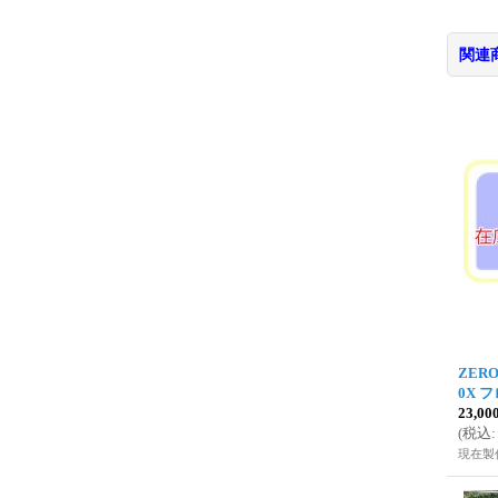
関連
ZERO
0X フ
23,0
(
税込
:
現在製