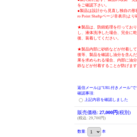
をご確認下さい。
●製品は設計から見直し独自の形状
ro Point Shaftμページ非表示)
★製品は、防錆処理を行っており
し、液体洗浄した場合、完全に乾
後、装着してください。
★製品内部に砂鉄などが付着して
後等、製品を確認し油分を含んだ
果を求められる場合、内部に油分
鉄などが付着することが防げます
返信メールは"URL付きメール"
確認事項
:
上記内容を確認しました
販売価格
:
27,000円
(税別)
(
税込
:
29,700円
)
数量
:
本