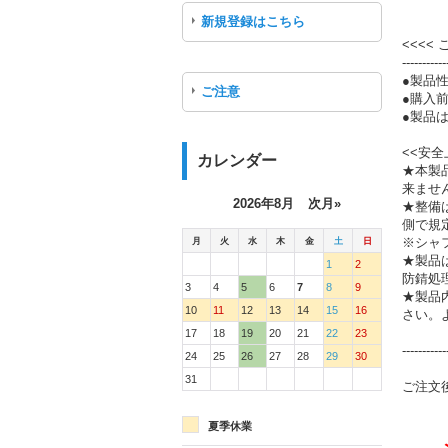
新規登録はこちら
<<<<
-----------
●製品
ご注意
●購入
●製品は
<<安全
カレンダー
★本製
来ませ
2026年8月
次月»
★整備
側で規
月
火
水
木
金
土
日
※シャ
★製品
1
2
防錆処
3
4
5
6
7
8
9
★製品
10
11
12
13
14
15
16
さい。
17
18
19
20
21
22
23
-----------
24
25
26
27
28
29
30
31
ご注文
夏季休業