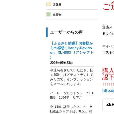
メ
ご
定休日
出荷無
迷惑メー
ユーザーからの声
るよう
【ふるさと納税】お客様か
※イベ
らの感想 ( Harley-Davids
on _XLH883 リアシャフト
※代金
)
2026
05
28
年
月
日
購
早速装着させていただき、軽
く100kmほどテストランして
認
みたので、インプレッション
をメールいたします。
↓↓↓↓↓
http:/
ハーレーダビッドソン XLH
883 1994年 リア用
ZE
交換時に計量したところ、H
D純正シャフトは678.5g、対