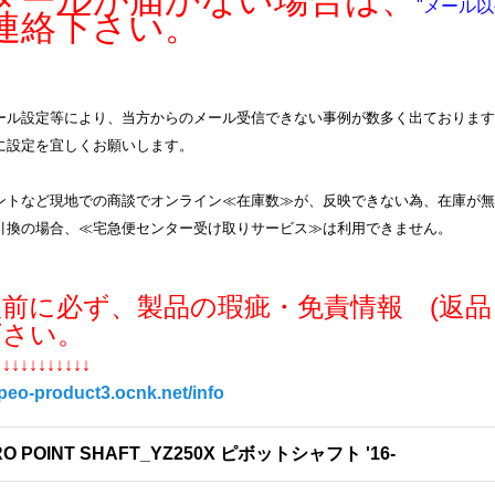
ールが届かない場合は、
"メール以
連絡下さい。
ル設定等により、当方からのメール受信できない事例が数多く出ております。info
に設定を宜しくお願いします。
ントなど現地での商談でオンライン≪在庫数≫が、反映できない為、在庫が無
引換の場合、≪宅急便センター受け取りサービス≫は利用できません。
入前に必ず、製品の瑕疵・免責情報 (返品
下さい。
↓↓↓↓↓↓↓↓↓↓↓
/peo-product3.ocnk.net/info
RO POINT SHAFT_YZ250X ピボットシャフト '16-