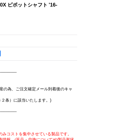
250X ピボットシャフト '16-
--------------
完全受注生産の為、ご注文確定メール到着後のキャ
３２条）に該当いたします。)
--------------
のみコストを集中させている製品です。
責情報 (返品・交換について)や製品形状