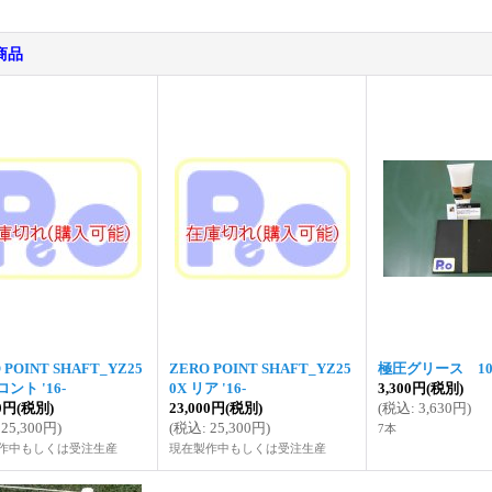
商品
 POINT SHAFT_YZ25
ZERO POINT SHAFT_YZ25
極圧グリース 10
ロント '16-
0X リア '16-
3,300円
(税別)
00円
(税別)
23,000円
(税別)
(
税込
:
3,630円
)
25,300円
)
(
税込
:
25,300円
)
7本
作中もしくは受注生産
現在製作中もしくは受注生産