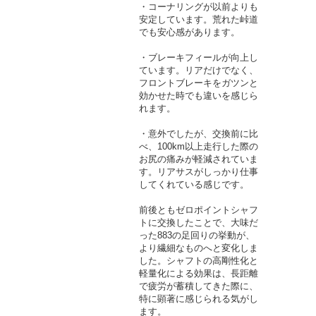
・コーナリングが以前よりも
安定しています。荒れた峠道
でも安心感があります。
・ブレーキフィールが向上し
ています。リアだけでなく、
フロントブレーキをガツンと
効かせた時でも違いを感じら
れます。
・意外でしたが、交換前に比
べ、100km以上走行した際の
お尻の痛みが軽減されていま
す。リアサスがしっかり仕事
してくれている感じです。
前後ともゼロポイントシャフ
トに交換したことで、大味だ
った883の足回りの挙動が、
より繊細なものへと変化しま
した。シャフトの高剛性化と
軽量化による効果は、長距離
で疲労が蓄積してきた際に、
特に顕著に感じられる気がし
ます。