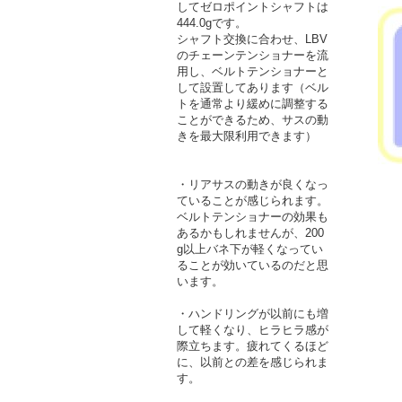
してゼロポイントシャフトは
444.0gです。
シャフト交換に合わせ、LBV
のチェーンテンショナーを流
用し、ベルトテンショナーと
して設置してあります（ベル
トを通常より緩めに調整する
ことができるため、サスの動
きを最大限利用できます）
・リアサスの動きが良くなっ
ていることが感じられます。
ベルトテンショナーの効果も
あるかもしれませんが、200
g以上バネ下が軽くなってい
ることが効いているのだと思
います。
・ハンドリングが以前にも増
して軽くなり、ヒラヒラ感が
際立ちます。疲れてくるほど
に、以前との差を感じられま
す。