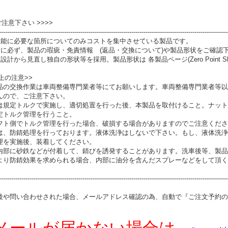
 ご注意下さい >>>>
----------------------------------------------------------------------------------------------------------------
性能に必要な箇所についてのみコストを集中させている製品です。
前に必ず、製品の瑕疵・免責情報 (返品・交換について)や製品形状をご確認
設計から見直し独自の形状等を採用。製品形状は 各製品ページ(Zero Point S
上の注意>>
品の交換作業は車両整備専門業者等にてお願いします。車両整備専門業者等以
んので、ご注意下さい。
は規定トルクで実施し、適切処置を行った後、本製品を取付けること。ナット
定トルク管理を行うこと。
フト側でトルク管理を行った場合、破損する場合がありますのでご注意くださ
は、防錆処理を行っております。液体洗浄はしないで下さい。もし、液体洗浄
理を実施後、装着してください。
内部に砂鉄などが付着して、錆びを誘発することがあります。洗車後等、製品
より防錆効果を求められる場合、内部に油分を含んだスプレーなどをして頂く
----------------------------------------------------------------------------------------------------------------
後や問い合わせされた場合、メールアドレス確認の為、自動で『ご注文予約の