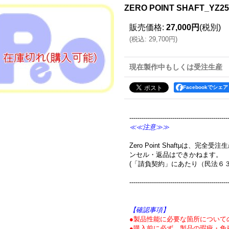
ZERO POINT SHAFT_YZ
販売価格
:
27,000円
(税別)
(
税込
:
29,700円
)
現在製作中もしくは受注生産
Facebookでシェア
------------------------------------------------
≪≪注意≫≫
Zero Point Shaftμは、
ンセル・返品はできかねます。
(「請負契約」にあたり（民法６
------------------------------------------------
【確認事項】
●製品性能に必要な箇所について
●購入前に必ず、製品の瑕疵・免