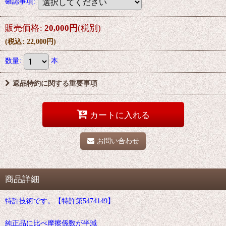
確認事項
:
販売価格
:
20,000
円
(税別)
(
税込
:
22,000
円
)
数量
:
本
返品特約に関する重要事項
カートに入れる
お問い合わせ
商品詳細
特許技術です。【特許第5474149】
純正品に比べ摩擦係数が半減