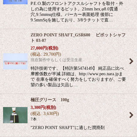
P.E.O.製のフロントアクスルシャフトを取付・外
しの為に使用するビット。21mm hex,φ8.0貫通
穴,9.5mmsq仕様。パーカー表面処理 後部に
9.5mmSqを施しており、3/8ラチットで直…
ZERO POINT SHAFT_GSR600 ピボットシャフ
ト 03-07
27,000
円
(税別)
(
税込
:
29,700
円
)
現在製作中もしくは受注生産
特許技術です。【特許第5474149】 純正品に比べ
摩擦係数が半減 詳細は、http://www.peo.nara.jpま
で 在庫を確保すべく努力をしておりますが、ご要
望の多い製品は欠品し…
極圧グリース 100g
3,300
円
(税別)
(
税込
:
3,630
円
)
7本
“ZERO POINT SHAFT”に適した潤滑剤