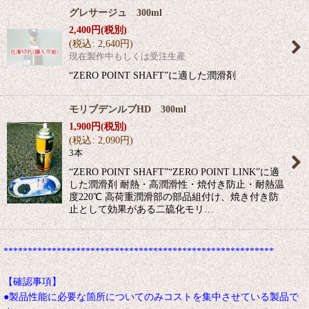
グレサージュ 300ml
2,400
円
(税別)
(
税込
:
2,640
円
)
現在製作中もしくは受注生産
“ZERO POINT SHAFT”に適した潤滑剤
モリブデンルブHD 300ml
1,900
円
(税別)
(
税込
:
2,090
円
)
3本
“ZERO POINT SHAFT”“ZERO POINT LINK”に適
した潤滑剤 耐熱・高潤滑性・焼付き防止・耐熱温
度220℃ 高荷重潤滑部の部品組付け、焼き付き防
止として効果がある二硫化モリ…
********************************************************
【確認事項】
●製品性能に必要な箇所についてのみコストを集中させている製品で