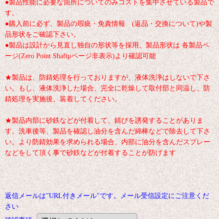
●製品性能に必要な箇所についてのみコストを集中させている製品で
す。
●購入前に必ず、製品の瑕疵・免責情報 (返品・交換について)や製
品形状をご確認下さい。
●製品は設計から見直し独自の形状等を採用。製品形状は 各製品ペ
ージ(Zero Point Shaftμページ非表示)より確認可能
★製品は、防錆処理を行っておりますが、液体洗浄はしないで下さ
い。もし、液体洗浄した場合、完全に乾燥して取付部と同温し、防
錆処理を実施後、装着してください。
★製品内部に砂鉄などが付着して、錆びを誘発することがありま
す。洗車後等、製品を確認し油分を含んだ綿棒などで除去して下さ
い。より防錆効果を求められる場合、内部に油分を含んだスプレー
などをして頂く事で砂鉄などが付着することが防げます
返信メールは"URL付きメール"です。メール受信設定にご注意くだ
さい