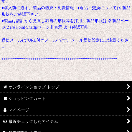
す。
●購入前に必ず、製品の瑕疵・免責情報 (返品・交換について)や製品
形状をご確認下さい。
●製品は設計から見直し独自の形状等を採用。製品形状は 各製品ペー
ジ(Zero Point Shaftμページ非表示)より確認可能
返信メールは"URL付きメール"です。メール受信設定にご注意くださ
い
********************************************************
オンラインショップ トップ
ショッピングカート
マイページ
最近チェックしたアイテム