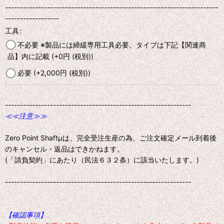
-----------------------------------------------------------------------
------------------
工具
:
不必要 ※製品には締緩専用工具必要。タイプは下記【関連商
品】内に記載
(+0
円
(税別)
)
必要
(+2,000
円
(税別)
)
--------------------------------------------------------------
≪≪注意≫≫
Zero Point Shaftμは、完全受注生産の為、ご注文確定メール到着後
のキャンセル・返品はできかねます。
(「請負契約」にあたり（民法６３２条）に該当いたします。)
--------------------------------------------------------------
【確認事項】