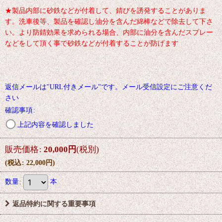
★製品内部に砂鉄などが付着して、錆びを誘発することがありま
す。洗車後等、製品を確認し油分を含んだ綿棒などで除去して下さ
い。より防錆効果を求められる場合、内部に油分を含んだスプレー
などをして頂く事で砂鉄などが付着することが防げます
返信メールは"URL付きメール"です。メール受信設定にご注意くだ
さい
確認事項
:
上記内容を確認しました
販売価格
:
20,000
円
(税別)
(
税込
:
22,000
円
)
数量
:
本
返品特約に関する重要事項