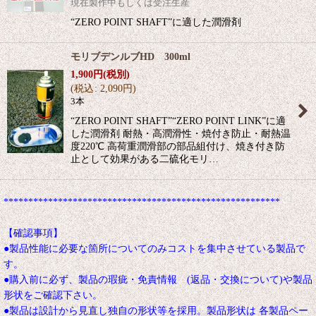
現在製作中もしくは受注生産
“ZERO POINT SHAFT”に適した潤滑剤
モリブデンルブHD 300ml
1,900
円
(税別)
(
税込
:
2,090
円
)
3本
“ZERO POINT SHAFT”“ZERO POINT LINK”に適
した潤滑剤 耐熱・高潤滑性・焼付き防止・耐熱温
度220℃ 高荷重潤滑部の部品組付け、焼き付き防
止として効果がある二硫化モリ…
********************************************************
【確認事項】
●製品性能に必要な箇所についてのみコストを集中させている製品で
す。
●購入前に必ず、製品の瑕疵・免責情報 (返品・交換について)や製品
形状をご確認下さい。
●製品は設計から見直し独自の形状等を採用。製品形状は 各製品ペー