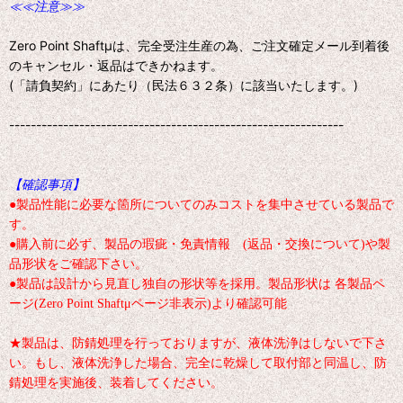
≪≪注意≫≫
Zero Point Shaftμは、完全受注生産の為、ご注文確定メール到着後
のキャンセル・返品はできかねます。
(「請負契約」にあたり（民法６３２条）に該当いたします。)
--------------------------------------------------------------
【確認事項】
●製品性能に必要な箇所についてのみコストを集中させている製品で
す。
●購入前に必ず、製品の瑕疵・免責情報 (返品・交換について)や製
品形状をご確認下さい。
●製品は設計から見直し独自の形状等を採用。製品形状は 各製品ペ
ージ(Zero Point Shaftμページ非表示)より確認可能
★製品は、防錆処理を行っておりますが、液体洗浄はしないで下さ
い。もし、液体洗浄した場合、完全に乾燥して取付部と同温し、防
錆処理を実施後、装着してください。