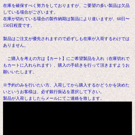
在庫を確保すべく努力をしておりますが、ご要望の多い製品は欠品
している場合がございます。
在庫が切れている場合の製作納期は製品により違いますが、60日〜
150日程度です。
製品はご注文が優先されますので必ずしも在庫が入荷するわけでは
ありません。
ご購入を考えの方は【カート】にご希望製品を入れ（在庫切れで
もカートに入れられます）、購入の手続きを行って頂きますようお
願いいたします。
※予約のみを行いたい方、入荷してから購入するかどうかを決めた
いというお客様は、必ず銀行振込を選択して下さい。
製品が入荷しましたらメールにてご連絡を致します。