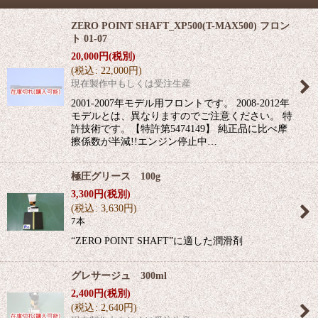
ZERO POINT SHAFT_XP500(T-MAX500) フロン
ト 01-07
20,000
円
(税別)
(
税込
:
22,000
円
)
現在製作中もしくは受注生産
2001-2007年モデル用フロントです。 2008-2012年
モデルとは、異なりますのでご注意ください。 特
許技術です。【特許第5474149】 純正品に比べ摩
擦係数が半減!!エンジン停止中…
極圧グリース 100g
3,300
円
(税別)
(
税込
:
3,630
円
)
7本
“ZERO POINT SHAFT”に適した潤滑剤
グレサージュ 300ml
2,400
円
(税別)
(
税込
:
2,640
円
)