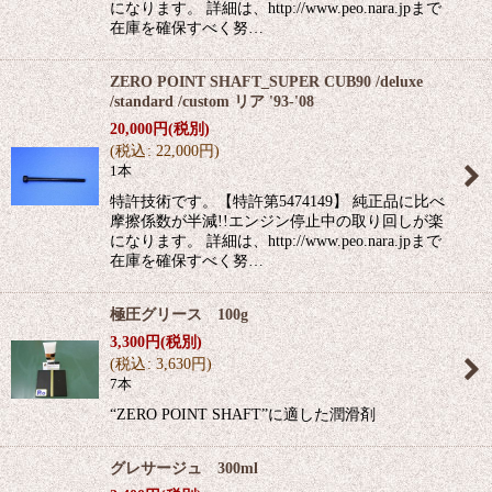
になります。 詳細は、http://www.peo.nara.jpまで
在庫を確保すべく努…
ZERO POINT SHAFT_SUPER CUB90 /deluxe
/standard /custom リア '93-'08
20,000
円
(税別)
(
税込
:
22,000
円
)
1本
特許技術です。【特許第5474149】 純正品に比べ
摩擦係数が半減!!エンジン停止中の取り回しが楽
になります。 詳細は、http://www.peo.nara.jpまで
在庫を確保すべく努…
極圧グリース 100g
3,300
円
(税別)
(
税込
:
3,630
円
)
7本
“ZERO POINT SHAFT”に適した潤滑剤
グレサージュ 300ml