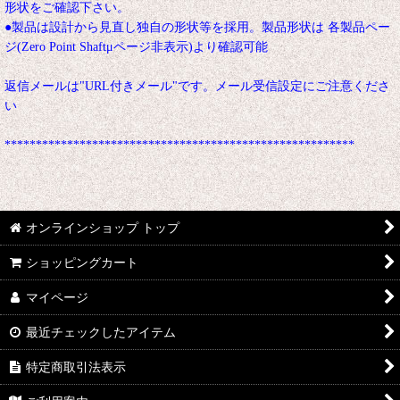
形状をご確認下さい。
●製品は設計から見直し独自の形状等を採用。製品形状は 各製品ペー
ジ(Zero Point Shaftμページ非表示)より確認可能
返信メールは"URL付きメール"です。メール受信設定にご注意くださ
い
********************************************************
オンラインショップ トップ
ショッピングカート
マイページ
最近チェックしたアイテム
特定商取引法表示