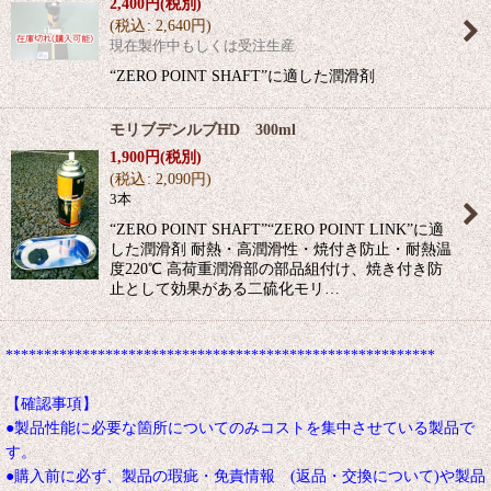
2,400
円
(税別)
(
税込
:
2,640
円
)
現在製作中もしくは受注生産
“ZERO POINT SHAFT”に適した潤滑剤
モリブデンルブHD 300ml
1,900
円
(税別)
(
税込
:
2,090
円
)
3本
“ZERO POINT SHAFT”“ZERO POINT LINK”に適
した潤滑剤 耐熱・高潤滑性・焼付き防止・耐熱温
度220℃ 高荷重潤滑部の部品組付け、焼き付き防
止として効果がある二硫化モリ…
********************************************************
【確認事項】
●製品性能に必要な箇所についてのみコストを集中させている製品で
す。
●購入前に必ず、製品の瑕疵・免責情報 (返品・交換について)や製品