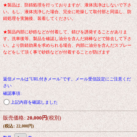
★製品は、防錆処理を行っておりますが、液体洗浄はしないで下さ
い。もし、液体洗浄した場合、完全に乾燥して取付部と同温し、防
錆処理を実施後、装着してください。
★製品内部に砂鉄などが付着して、錆びを誘発することがありま
す。洗車後等、製品を確認し油分を含んだ綿棒などで除去して下さ
い。より防錆効果を求められる場合、内部に油分を含んだスプレー
などをして頂く事で砂鉄などが付着することが防げます
返信メールは"URL付きメール"です。メール受信設定にご注意くだ
さい
確認事項
:
上記内容を確認しました
販売価格
:
20,000
円
(税別)
(
税込
:
22,000
円
)