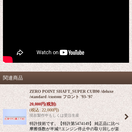
関連商品
ZERO POINT SHAFT_SUPER CUB90 /deluxe
/standard /custom フロント '93-'97
20,000
円
(税別)
(
税込
:
22,000
円
)
現在製作中もしくは受注生産
特許技術です。【特許第5474149】 純正品に比べ
摩擦係数が半減!!エンジン停止中の取り回しが楽