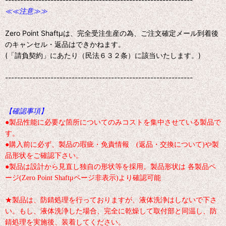
≪≪注意≫≫
Zero Point Shaftμは、完全受注生産の為、ご注文確定メール到着後
のキャンセル・返品はできかねます。
(「請負契約」にあたり（民法６３２条）に該当いたします。)
--------------------------------------------------------------
【確認事項】
●製品性能に必要な箇所についてのみコストを集中させている製品で
す。
●購入前に必ず、製品の瑕疵・免責情報 (返品・交換について)や製
品形状をご確認下さい。
●製品は設計から見直し独自の形状等を採用。製品形状は 各製品ペ
ージ(Zero Point Shaftμページ非表示)より確認可能
★製品は、防錆処理を行っておりますが、液体洗浄はしないで下さ
い。もし、液体洗浄した場合、完全に乾燥して取付部と同温し、防
錆処理を実施後、装着してください。