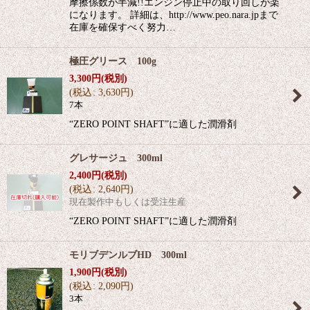
摩擦係数が半減!!エンジン停止中の取り回しが楽
になります。 詳細は、http://www.peo.nara.jpまで
在庫を確保すべく努力…
極圧グリース 100g
3,300
円
(税別)
(
税込
:
3,630
円
)
7本
“ZERO POINT SHAFT”に適した潤滑剤
グレサージュ 300ml
2,400
円
(税別)
(
税込
:
2,640
円
)
現在製作中もしくは受注生産
“ZERO POINT SHAFT”に適した潤滑剤
モリブデンルブHD 300ml
1,900
円
(税別)
(
税込
:
2,090
円
)
3本