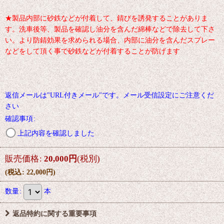
★製品内部に砂鉄などが付着して、錆びを誘発することがありま
す。洗車後等、製品を確認し油分を含んだ綿棒などで除去して下さ
い。より防錆効果を求められる場合、内部に油分を含んだスプレー
などをして頂く事で砂鉄などが付着することが防げます
返信メールは"URL付きメール"です。メール受信設定にご注意くだ
さい
確認事項
:
上記内容を確認しました
販売価格
:
20,000
円
(税別)
(
税込
:
22,000
円
)
数量
:
本
返品特約に関する重要事項