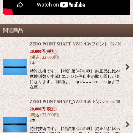
関連商品
ZERO POINT SHAFT_YZ85 /LWフロント '02-'26
20,000
円
(税別)
(
税込
:
22,000
円
)
1本
特許技術です。【特許第5474149】 純正品に比べ
摩擦係数が半減!!エンジン停止中の取り回しが楽
になります。 詳細は、http://www.peo.nara.jpまで
在庫…
ZERO POINT SHAFT_YZ85 /LW ピボット 02-18
20,000
円
(税別)
(
税込
:
22,000
円
)
3本
特許技術です。【特許第5474149】 純正品に比べ