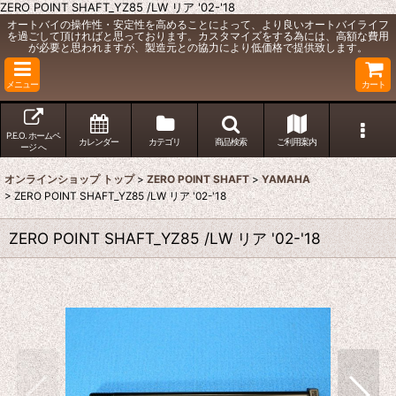
ZERO POINT SHAFT_YZ85 /LW リア '02-'18
オートバイの操作性・安定性を高めることによって、より良いオートバイライフ
を過ごして頂ければと思っております。カスタマイズをする為には、高額な費用
が必要と思われますが、製造元との協力により低価格で提供致します。
メニュー
カート
P.E.O. ホームペ
カレンダー
カテゴリ
商品検索
ご利用案内
ージ へ
オンラインショップ トップ
>
ZERO POINT SHAFT
>
YAMAHA
>
ZERO POINT SHAFT_YZ85 /LW リア '02-'18
ZERO POINT SHAFT_YZ85 /LW リア '02-'18