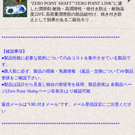
“ZERO POINT SHAFT”“ZERO POINT LINK”に適
した潤滑剤 耐熱・高潤滑性・焼付き防止・耐熱温
度220℃ 高荷重潤滑部の部品組付け、焼き付き防
止として効果がある二硫化モリ…
********************************************************
【確認事項】
●製品性能に必要な箇所についてのみコストを集中させている製品で
す。
●購入前に必ず、製品の瑕疵・免責情報 (返品・交換について)や製品
形状をご確認下さい。
●製品は設計から見直し独自の形状等を採用。製品形状は 各製品ペー
ジ(Zero Point Shaftμページ非表示)より確認可能
返信メールは"URL付きメール"です。メール受信設定にご注意くださ
い
********************************************************