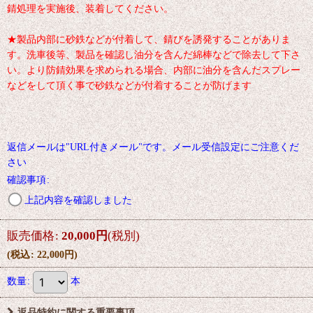
錆処理を実施後、装着してください。
★製品内部に砂鉄などが付着して、錆びを誘発することがありま
す。洗車後等、製品を確認し油分を含んだ綿棒などで除去して下さ
い。より防錆効果を求められる場合、内部に油分を含んだスプレー
などをして頂く事で砂鉄などが付着することが防げます
返信メールは"URL付きメール"です。メール受信設定にご注意くだ
さい
確認事項
:
上記内容を確認しました
販売価格
:
20,000
円
(税別)
(
税込
:
22,000
円
)
数量
:
本
返品特約に関する重要事項