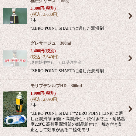
極圧グリース 100g
3,300
円
(税別)
(
税込
:
3,630
円
)
7本
“ZERO POINT SHAFT”に適した潤滑剤
グレサージュ 300ml
2,400
円
(税別)
(
税込
:
2,640
円
)
現在製作中もしくは受注生産
“ZERO POINT SHAFT”に適した潤滑剤
モリブデンルブHD 300ml
1,900
円
(税別)
(
税込
:
2,090
円
)
3本
“ZERO POINT SHAFT”“ZERO POINT LINK”に適
した潤滑剤 耐熱・高潤滑性・焼付き防止・耐熱温
度220℃ 高荷重潤滑部の部品組付け、焼き付き防
止として効果がある二硫化モリ…