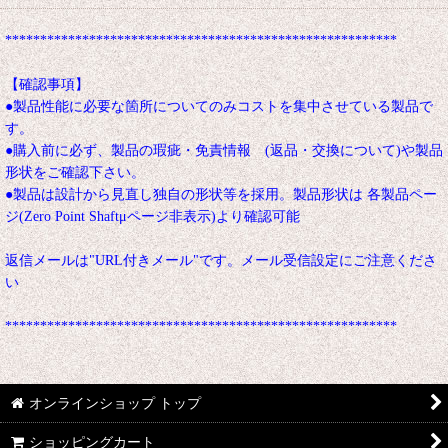
********************************************************
【確認事項】
●製品性能に必要な箇所についてのみコストを集中させている製品で
す。
●購入前に必ず、製品の瑕疵・免責情報 (返品・交換について)や製品
形状をご確認下さい。
●製品は設計から見直し独自の形状等を採用。製品形状は 各製品ペー
ジ(Zero Point Shaftμページ非表示)より確認可能
返信メールは"URL付きメール"です。メール受信設定にご注意くださ
い
********************************************************
オンラインショップ トップ
ショッピングカート