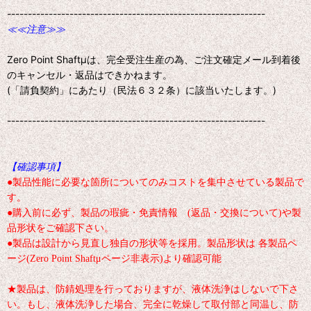
--------------------------------------------------------------
≪≪注意≫≫
Zero Point Shaftμは、完全受注生産の為、ご注文確定メール到着後
のキャンセル・返品はできかねます。
(「請負契約」にあたり（民法６３２条）に該当いたします。)
--------------------------------------------------------------
【確認事項】
●製品性能に必要な箇所についてのみコストを集中させている製品で
す。
●購入前に必ず、製品の瑕疵・免責情報 (返品・交換について)や製
品形状をご確認下さい。
●製品は設計から見直し独自の形状等を採用。製品形状は 各製品ペ
ージ(Zero Point Shaftμページ非表示)より確認可能
★製品は、防錆処理を行っておりますが、液体洗浄はしないで下さ
い。もし、液体洗浄した場合、完全に乾燥して取付部と同温し、防