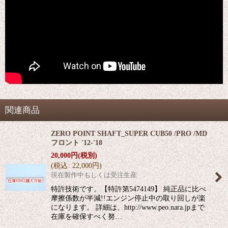
関連商品
ZERO POINT SHAFT_SUPER CUB50 /PRO /MD
フロント '12-'18
20,000
円
(税別)
(
税込
:
22,000
円
)
現在製作中もしくは受注生産
特許技術です。【特許第5474149】 純正品に比べ
摩擦係数が半減!!エンジン停止中の取り回しが楽
になります。 詳細は、http://www.peo.nara.jpまで
在庫を確保すべく努…