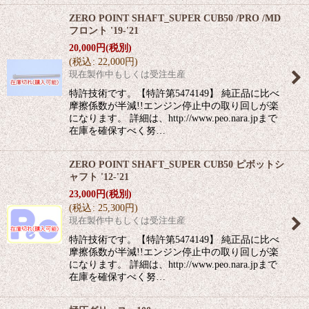
ZERO POINT SHAFT_SUPER CUB50 /PRO /MD
フロント '19-'21
20,000
円
(税別)
(
税込
:
22,000
円
)
現在製作中もしくは受注生産
特許技術です。【特許第5474149】 純正品に比べ
摩擦係数が半減!!エンジン停止中の取り回しが楽
になります。 詳細は、http://www.peo.nara.jpまで
在庫を確保すべく努…
ZERO POINT SHAFT_SUPER CUB50 ピボットシ
ャフト '12-'21
23,000
円
(税別)
(
税込
:
25,300
円
)
現在製作中もしくは受注生産
特許技術です。【特許第5474149】 純正品に比べ
摩擦係数が半減!!エンジン停止中の取り回しが楽
になります。 詳細は、http://www.peo.nara.jpまで
在庫を確保すべく努…