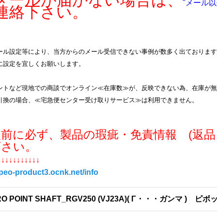
ールが届かない場合は、
"メール以
連絡下さい。
ル設定等により、当方からのメール受信できない事例が数多く出ております。info
に設定を宜しくお願いします。
ントなど現地での商談でオンライン≪在庫数≫が、反映できない為、在庫が無
引換の場合、≪宅急便センター受け取りサービス≫は利用できません。
入前に必ず、製品の瑕疵・免責情報 (返品
下さい。
↓↓↓↓↓↓↓↓↓↓↓
/peo-product3.ocnk.net/info
RO POINT SHAFT_RGV250 (VJ23A)( Γ・・・ガンマ ) ピボッ