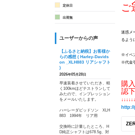
メ
ご
定休日
出荷無
迷惑メー
ユーザーからの声
るよう
【ふるさと納税】お客様か
※イベ
らの感想 ( Harley-Davids
on _XLH883 リアシャフト
※代金
)
2026
05
28
年
月
日
購
早速装着させていただき、軽
く100kmほどテストランして
認
みたので、インプレッション
をメールいたします。
↓↓↓↓↓
http:/
ハーレーダビッドソン XLH
883 1994年 リア用
ZE
交換時に計量したところ、H
D純正シャフトは678.5g、対