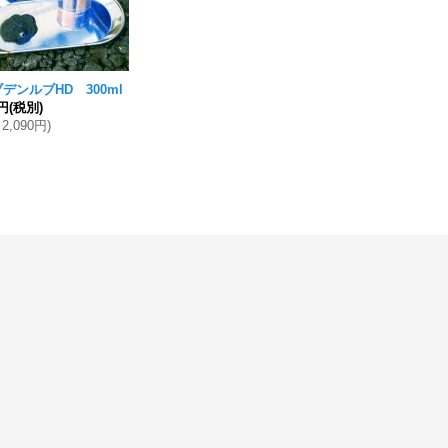
デンルブHD 300ml
0円
(税別)
2,090円
)