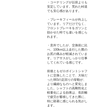
・コーナリングが以前よりも
安定しています。荒れた峠道
でも安心感があります。
・ブレーキフィールが向上し
ています。リアだけでなく、
フロントブレーキをガツンと
効かせた時でも違いを感じら
れます。
・意外でしたが、交換前に比
べ、100km以上走行した際の
お尻の痛みが軽減されていま
す。リアサスがしっかり仕事
してくれている感じです。
前後ともゼロポイントシャフ
トに交換したことで、大味だ
った883の足回りの挙動が、
より繊細なものへと変化しま
した。シャフトの高剛性化と
軽量化による効果は、長距離
で疲労が蓄積してきた際に、
特に顕著に感じられる気がし
ます。