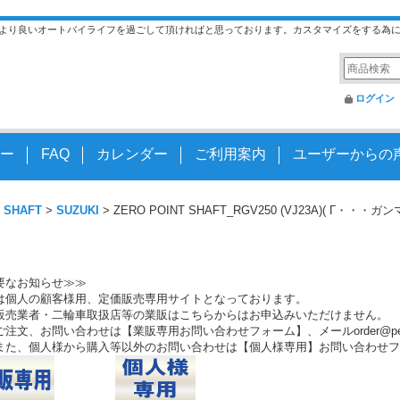
より良いオートバイライフを過ごして頂ければと思っております。カスタマイズをする為
ログイン
ー
FAQ
カレンダー
ご利用案内
ユーザーからの
 SHAFT
>
SUZUKI
>
ZERO POINT SHAFT_RGV250 (VJ23A)( Γ・・・ガ
要なお知らせ≫≫
は個人の顧客様用、定価販売専用サイトとなっております。
販売業者・二輪車取扱店等の業販はこちらからはお申込みいただけません。
注文、お問い合わせは【業販専用お問い合わせフォーム】、メールorder@peo.
また、個人様から購入等以外のお問い合わせは【個人様専用】お問い合わせフ