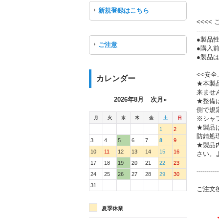
新規登録はこちら
<<<<
-----------
●製品
ご注意
●購入
●製品は
<<安全
カレンダー
★本製
来ませ
2026年8月
次月»
★整備
側で規
月
火
水
木
金
土
日
※シャ
★製品
1
2
防錆処
3
4
5
6
7
8
9
★製品
10
11
12
13
14
15
16
さい。
17
18
19
20
21
22
23
-----------
24
25
26
27
28
29
30
31
ご注文
夏季休業