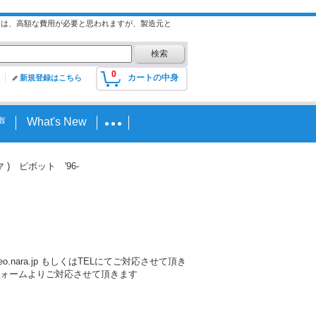
には、高額な費用が必要と思われますが、製造元と
0
カートの中身
新規登録はこちら
声
What's New
ンマ ) ピボット '96-
nara.jp もしくはTELにてご対応させて頂き
ォームよりご対応させて頂きます