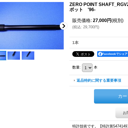
ZERO POINT SHAFT_RGV
ボット '96-
販売価格
:
27,000円
(税別)
(
税込
:
29,700円
)
1本
Facebookでシェア
数量
:
本
返品特約に関する重要事項
お
特許技術です。【特許第5474149