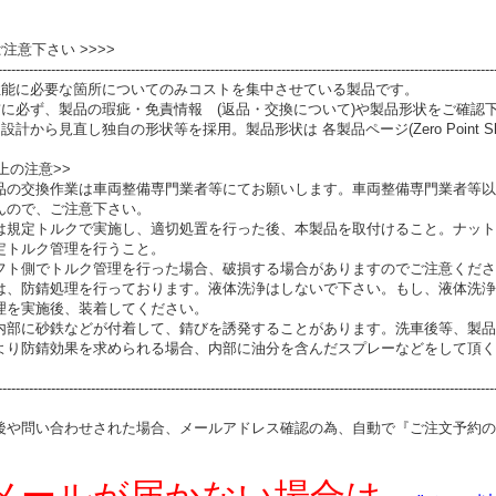
 ご注意下さい >>>>
----------------------------------------------------------------------------------------------------------------
性能に必要な箇所についてのみコストを集中させている製品です。
前に必ず、製品の瑕疵・免責情報 (返品・交換について)や製品形状をご確認
設計から見直し独自の形状等を採用。製品形状は 各製品ページ(Zero Point S
上の注意>>
品の交換作業は車両整備専門業者等にてお願いします。車両整備専門業者等以
んので、ご注意下さい。
は規定トルクで実施し、適切処置を行った後、本製品を取付けること。ナット
定トルク管理を行うこと。
フト側でトルク管理を行った場合、破損する場合がありますのでご注意くださ
は、防錆処理を行っております。液体洗浄はしないで下さい。もし、液体洗浄
理を実施後、装着してください。
内部に砂鉄などが付着して、錆びを誘発することがあります。洗車後等、製品
より防錆効果を求められる場合、内部に油分を含んだスプレーなどをして頂く
----------------------------------------------------------------------------------------------------------------
後や問い合わせされた場合、メールアドレス確認の為、自動で『ご注文予約の