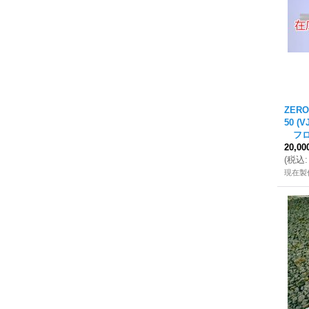
ZERO
50 (
フロン
20,0
(
税込
:
現在製