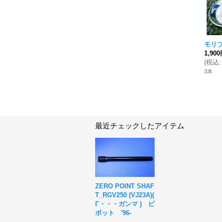
モリブ
1,90
(
税込
:
3本
最近チェックしたアイテム
ZERO POINT SHAF
T_RGV250 (VJ23A)(
Γ・・・ガンマ ) ピ
ボット '96-