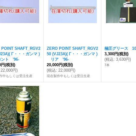
 POINT SHAFT_RGV2
ZERO POINT SHAFT_RGV2
極圧グリース 10
VJ23A)( Γ・・・ガンマ )
50 (VJ23A)( Γ・・・ガンマ )
3,300円
(税別)
ト '96-
リア '96-
(
税込
:
3,630円
)
00円
(税別)
20,000円
(税別)
7本
22,000円
)
(
税込
:
22,000円
)
作中もしくは受注生産
現在製作中もしくは受注生産